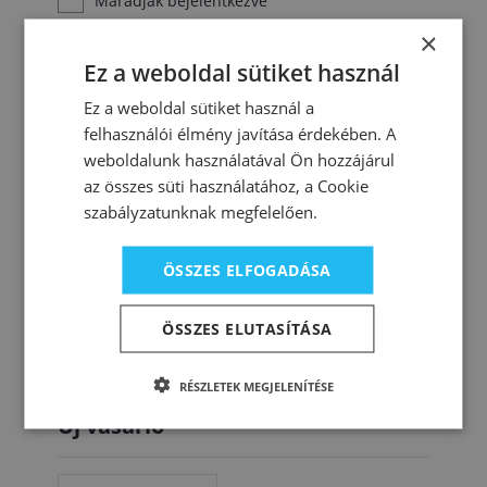
Maradjak bejelentkezve
×
BEJELENTKEZÉS
Ez a weboldal sütiket használ
Ez a weboldal sütiket használ a
Elfelejtetted a jelszavad?
felhasználói élmény javítása érdekében. A
weboldalunk használatával Ön hozzájárul
Új jelszó kérése
az összes süti használatához, a Cookie
szabályzatunknak megfelelően.
Vásárlás vendégként
ÖSSZES ELFOGADÁSA
Nem szeretnék regisztrálni a vásárláshoz
ÖSSZES ELUTASÍTÁSA
VÁSÁRLÁS REGISZTRÁCIÓ NÉLKÜL
RÉSZLETEK MEGJELENÍTÉSE
Új vásárló