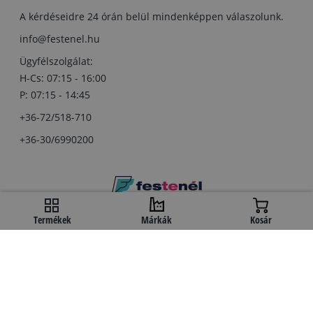
A kérdéseidre 24 órán belül mindenképpen válaszolunk.
info@festenel.hu
Ügyfélszolgálat:
H-Cs: 07:15 - 16:00
P: 07:15 - 14:45
+36-72/518-710
+36-30/6990200
Copyright © festenel.hu.
Termékek
Márkák
Kosár
Minden jog fentartva.
A kényelmes fizetést a OTP Bank biztosítja.