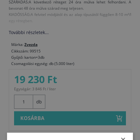
SZÁRADÁS:A következő réteget 24 óra múlva lehet felhordani. A
bevonat 48 óra múlva szárad meg teljesen.
KIADÓSSÁG:A felvitel módjától és az alap típusától függően 8-10 m²/l
egy rétegben.
További részletek...
Márka:
Zvezda
Cikkszám: 99515
Gyűjtő: karton=3db
Csomagolási egység: db (5.000 liter)
19 230 Ft
Egységár: 3 846 Ft / liter
db
KOSÁRBA
×