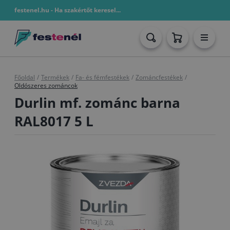
festenel.hu - Ha szakértőt keresel...
Főoldal
/
Termékek
/
Fa- és fémfestékek
/
Zománcfestékek
/
Oldószeres zománcok
Durlin mf. zománc barna
RAL8017 5 L