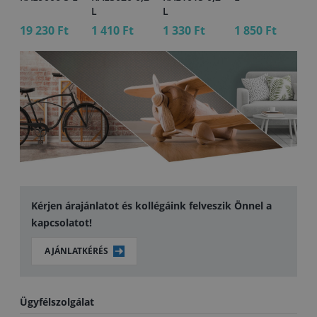
L
L
L
19 230 Ft
1 410 Ft
1 330 Ft
1 850 Ft
1 
Kérjen árajánlatot és kollégáink felveszik Önnel a
kapcsolatot!
AJÁNLATKÉRÉS
Ügyfélszolgálat