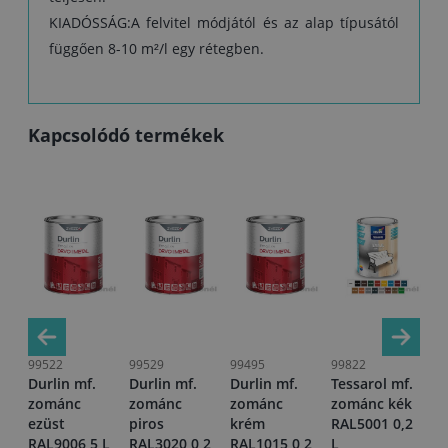
KIADÓSSÁG:A felvitel módjától és az alap típusától
függően 8-10 m²/l egy rétegben.
Kapcsolódó termékek
99522
99529
99495
99822
10
Durlin mf.
Durlin mf.
Durlin mf.
Tessarol mf.
Te
zománc
zománc
zománc
zománc kék
z
rna
ezüst
piros
krém
RAL5001 0,2
an
,2
RAL9006 5 L
RAL3020 0,2
RAL1015 0,2
L
RA