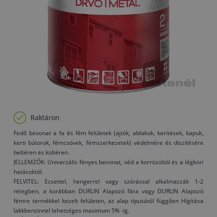
Raktáron
Fedő bevonat a fa és fém felületek (ajtók, ablakok, kerítések, kapuk,
kerti bútorok, fémcsövek, fémszerkezetek) védelmére és díszítésére
beltéren és kültéren.
JELLEMZŐK: Univerzális fényes bevonat, véd a korróziótól és a légköri
hatásoktól.
FELVITEL: Ecsettel, hengerrel vagy szórással alkalmazzák 1-2
rétegben, a korábban DURLIN Alapozó fára vagy DURLIN Alapozó
fémre termékkel kezelt felületen, az alap típusától függően Hígítása
lakkbenzinnel lehetséges maximum 5% -ig.