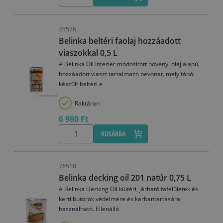
45576
Belinka beltéri faolaj hozzáadott
viaszokkal 0,5 L
A Belinka Oil Interier módosított növényi olaj alapú,
hozzáadott viaszt tartalmazó bevonat, mely fából
készült beltéri e
Raktáron
6 980 Ft
KOSÁRBA
76518
Belinka decking oil 201 natúr 0,75 L
A Belinka Decking Oil kültéri, járható fafelületek és
kerti bútorok védelmére és karbantartására
használható. Ellenálló