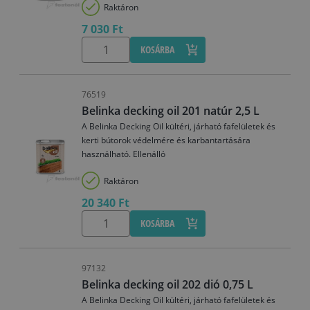
Raktáron
7 030 Ft
KOSÁRBA
76519
Belinka decking oil 201 natúr 2,5 L
A Belinka Decking Oil kültéri, járható fafelületek és
kerti bútorok védelmére és karbantartására
használható. Ellenálló
Raktáron
20 340 Ft
KOSÁRBA
97132
Belinka decking oil 202 dió 0,75 L
A Belinka Decking Oil kültéri, járható fafelületek és