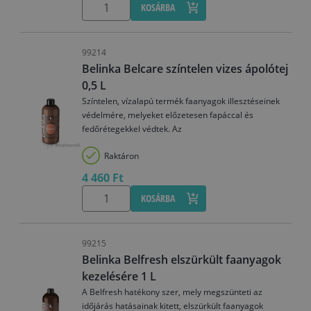
KOSÁRBA
99214
Belinka Belcare színtelen vizes ápolótej
0,5 L
Színtelen, vízalapú termék faanyagok illesztéseinek
védelmére, melyeket előzetesen fapáccal és
fedőrétegekkel védtek. Az
Raktáron
4 460 Ft
KOSÁRBA
99215
Belinka Belfresh elszürkült faanyagok
kezelésére 1 L
A Belfresh hatékony szer, mely megszünteti az
időjárás hatásainak kitett, elszürkült faanyagok