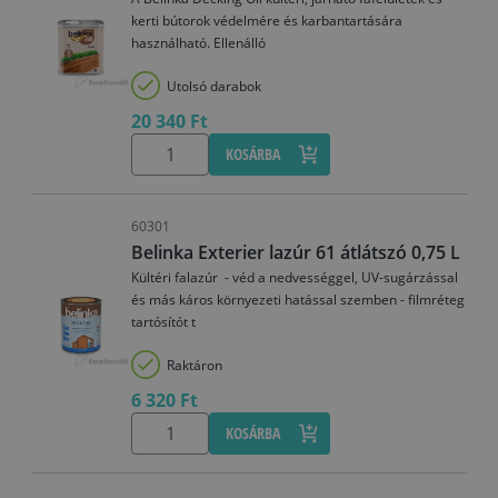
kerti bútorok védelmére és karbantartására
használható. Ellenálló
Utolsó darabok
20 340 Ft
KOSÁRBA
60301
Belinka Exterier lazúr 61 átlátszó 0,75 L
Kültéri falazúr - véd a nedvességgel, UV-sugárzással
és más káros környezeti hatással szemben - filmréteg
tartósítót t
Raktáron
6 320 Ft
KOSÁRBA