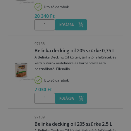
Utolsó darabok
20 340 Ft
KOSÁRBA
97138
Belinka decking oil 205 szürke 0,75 L
A Belinka Decking Oil kültéri, járható fafelületek és
kerti bútorok védelmére és karbantartására
használható. Ellenálló
Utolsó darabok
7 030 Ft
KOSÁRBA
97139
Belinka decking oil 205 szürke 2,5 L
A Belinka Decking Oil kültéri, járható fafelületek és