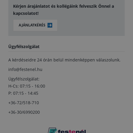
Kérjen árajánlatot és kollégáink felveszik Önnel a
kapcsolatot!
AJÁNLATKÉRÉS
Ügyfélszolgálat
A kérdéseidre 24 órán belül mindenképpen válaszolunk.
info@festenel.hu
Ügyfélszolgálat:
H-Cs: 07:15 - 16:00
P: 07:15 - 14:45
+36-72/518-710
+36-30/6990200