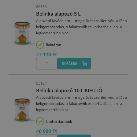
26335
Belinka alapozó 5 L
Alapvető favédelem - megelőzésszerűen védi a fát a
kékgombásodás, a fakártevők és korhadás ellen- a
legkorszerűbb bioc
Raktáron
27 110 Ft
KOSÁRBA
55124
Belinka alapozó 10 L KIFUTÓ
Alapvető favédelem - megelőzésszerűen védi a fát a
kékgombásodás, a fakártevők és korhadás ellen- a
legkorszerűbb bioc
Utolsó darabok
46 900 Ft