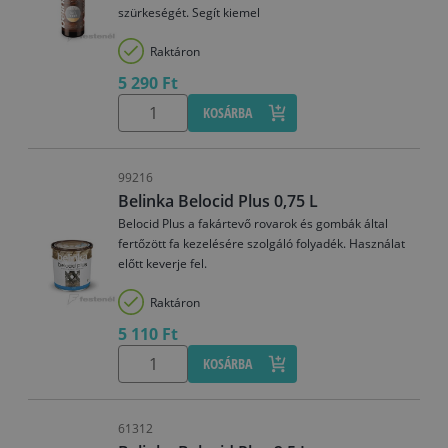
szürkeségét. Segít kiemel
Raktáron
5 290 Ft
KOSÁRBA
99216
Belinka Belocid Plus 0,75 L
Belocid Plus a fakártevő rovarok és gombák által
fertőzött fa kezelésére szolgáló folyadék. Használat
előtt keverje fel.
Raktáron
5 110 Ft
KOSÁRBA
61312