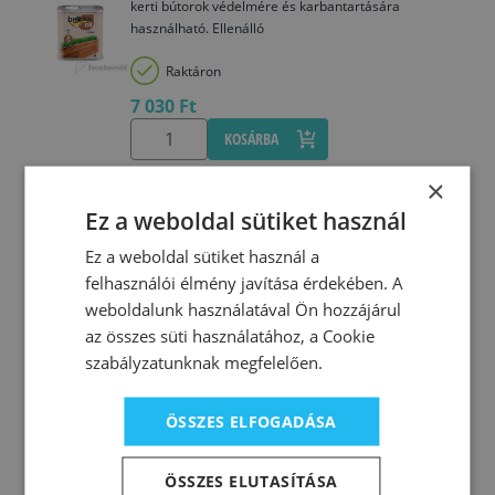
kerti bútorok védelmére és karbantartására
használható. Ellenálló
Raktáron
7 030 Ft
KOSÁRBA
×
97133
Ez a weboldal sütiket használ
Belinka decking oil 202 dió 2,5 L
Ez a weboldal sütiket használ a
A Belinka Decking Oil kültéri, járható fafelületek és
felhasználói élmény javítása érdekében. A
kerti bútorok védelmére és karbantartására
használható. Ellenálló
weboldalunk használatával Ön hozzájárul
az összes süti használatához, a Cookie
Utolsó darabok
szabályzatunknak megfelelően.
20 340 Ft
KOSÁRBA
ÖSSZES ELFOGADÁSA
ÖSSZES ELUTASÍTÁSA
97134