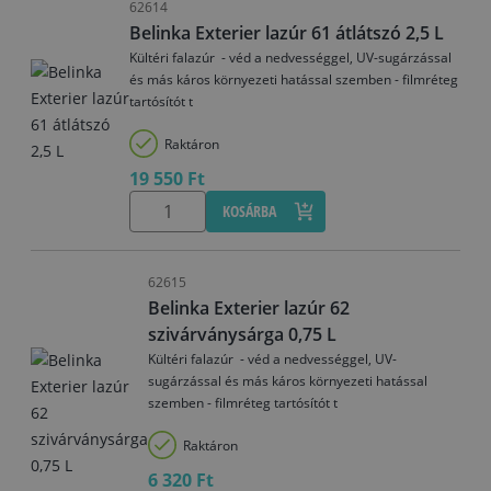
62614
Belinka Exterier lazúr 61 átlátszó 2,5 L
Kültéri falazúr - véd a nedvességgel, UV-sugárzással
és más káros környezeti hatással szemben - filmréteg
tartósítót t
Raktáron
19 550 Ft
KOSÁRBA
62615
Belinka Exterier lazúr 62
szivárványsárga 0,75 L
Kültéri falazúr - véd a nedvességgel, UV-
sugárzással és más káros környezeti hatással
szemben - filmréteg tartósítót t
Raktáron
6 320 Ft