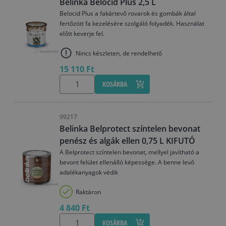
Belinka Belocid Plus 2,5 L
Belocid Plus a fakártevő rovarok és gombák által
fertőzött fa kezelésére szolgáló folyadék. Használat
előtt keverje fel.
Nincs készleten, de rendelhető
15 110 Ft
KOSÁRBA
99217
Belinka Belprotect színtelen bevonat
penész és algák ellen 0,75 L KIFUTÓ
A Belprotect színtelen bevonat, mellyel javítható a
bevont felület ellenálló képessége. A benne levő
adalékanyagok védik
Raktáron
4 840 Ft
KOSÁRBA