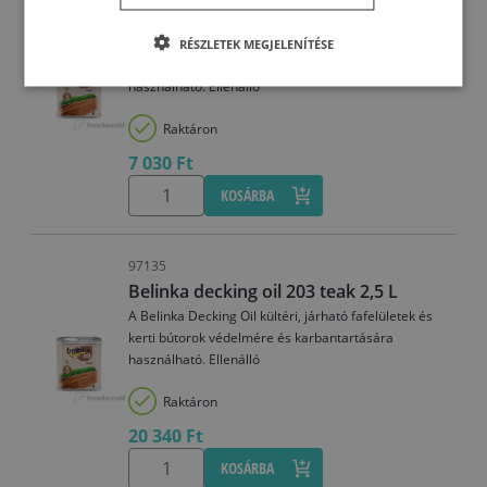
Belinka decking oil 203 teak 0,75 L
A Belinka Decking Oil kültéri, járható fafelületek és
RÉSZLETEK MEGJELENÍTÉSE
kerti bútorok védelmére és karbantartására
használható. Ellenálló
Raktáron
7 030 Ft
KOSÁRBA
97135
Belinka decking oil 203 teak 2,5 L
A Belinka Decking Oil kültéri, járható fafelületek és
kerti bútorok védelmére és karbantartására
használható. Ellenálló
Raktáron
20 340 Ft
KOSÁRBA