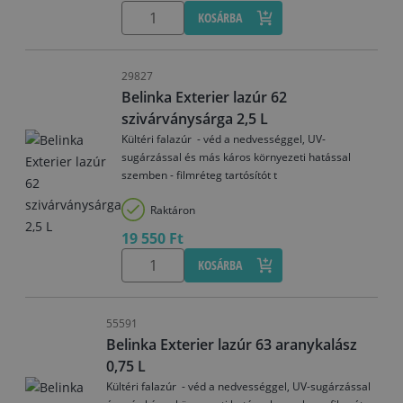
KOSÁRBA
29827
Belinka Exterier lazúr 62
szivárványsárga 2,5 L
Kültéri falazúr - véd a nedvességgel, UV-
sugárzással és más káros környezeti hatással
szemben - filmréteg tartósítót t
Raktáron
19 550 Ft
KOSÁRBA
55591
Belinka Exterier lazúr 63 aranykalász
0,75 L
Kültéri falazúr - véd a nedvességgel, UV-sugárzással