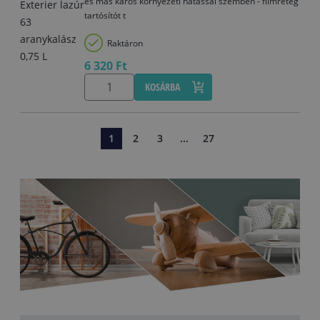
és más káros környezeti hatással szemben - filmréteg
tartósítót t
Raktáron
6 320 Ft
KOSÁRBA
1
2
3
...
27