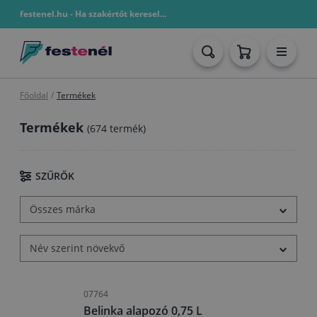
festenel.hu - Ha szakértőt keresel...
Főoldal
/
Termékek
Termékek
(674 termék)
SZŰRŐK
Összes márka
Név szerint növekvő
07764
Belinka alapozó 0,75 L