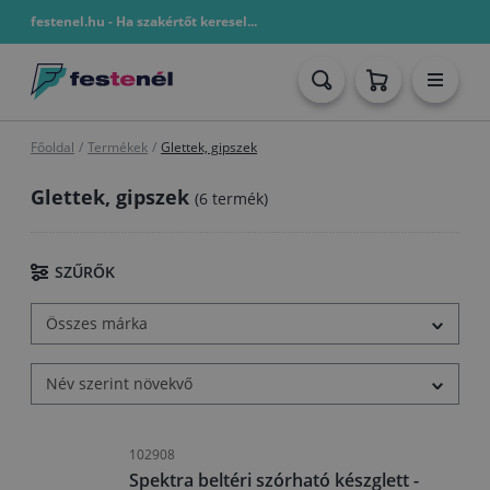
festenel.hu - Ha szakértőt keresel...
Főoldal
/
Termékek
/
Glettek, gipszek
Glettek, gipszek
(6 termék)
SZŰRŐK
Összes márka
Név szerint növekvő
102908
Spektra beltéri szórható készglett -