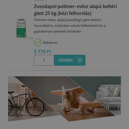
Zvezdapol polimer–mész alapú beltéri
glett 25 kg (kézi felhordás)
Polimer-mész alapú porállagú glett beltéri
használatra, szilárdan vakolt falfelületek és a
gipszkarton panelek felületén
Raktáron
5 770 Ft
KOSÁRBA