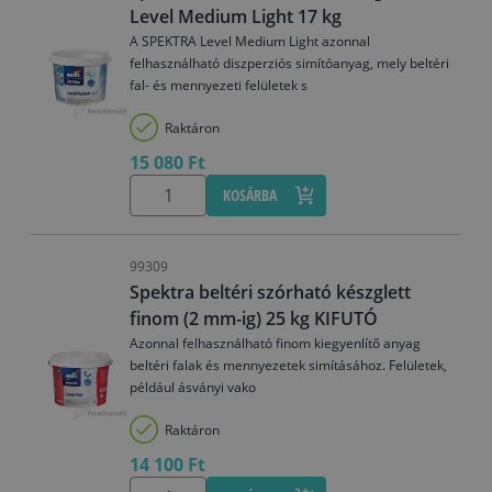
Level Medium Light 17 kg
A SPEKTRA Level Medium Light azonnal
felhasználható diszperziós simítóanyag, mely beltéri
fal- és mennyezeti felületek s
Raktáron
15 080 Ft
KOSÁRBA
99309
Spektra beltéri szórható készglett
finom (2 mm-ig) 25 kg KIFUTÓ
Azonnal felhasználható finom kiegyenlítő anyag
beltéri falak és mennyezetek simításához. Felületek,
például ásványi vako
Raktáron
14 100 Ft