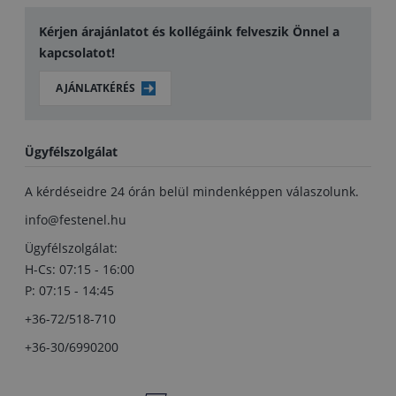
Kérjen árajánlatot és kollégáink felveszik Önnel a
kapcsolatot!
AJÁNLATKÉRÉS
Ügyfélszolgálat
A kérdéseidre 24 órán belül mindenképpen válaszolunk.
info@festenel.hu
Ügyfélszolgálat:
H-Cs: 07:15 - 16:00
P: 07:15 - 14:45
+36-72/518-710
+36-30/6990200