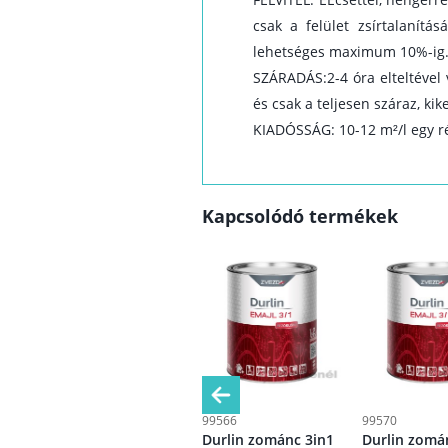
csak a felület zsírtalanítá
lehetséges maximum 10%-ig
SZÁRADÁS:2-4 óra elteltével 
és csak a teljesen száraz, kik
KIADÓSSÁG: 10-12 m²/l egy 
Kapcsolódó termékek
99568
99566
99570
n1
Durlin zománc 3in1
Durlin zománc 3in1
Durlin zomá