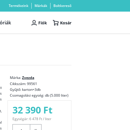
Termékeink
Márkák
Boltkereső
óriák
Fiók
Kosár
Márka:
Zvezda
Cikkszám: 99561
t
Gyűjtő: karton=3db
s
Csomagolási egység: db (5.000 liter)
s
32 390 Ft
,
Egységár: 6 478 Ft / liter
l
s