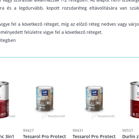
sára és a legdurvább, kopott rozsdaréteg eltávolítására van szüks
.
vigye fel a következő réteget, míg az előző réteg nedves vagy várjo
eményedett felületre vigye fel a következő réteget.
rétegben
99427
99431
99557
nc 3in1
Tessarol Pro Protect
Tessarol Pro Protect
Durlin 