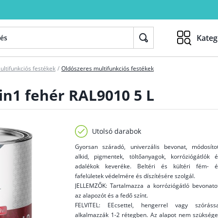
Kateg
ultifunkciós festékek
/
Oldószeres multifunkciós festékek
in1 fehér RAL9010 5 L
Utolsó darabok
Gyorsan száradó, univerzális bevonat, módosítot
alkid, pigmentek, töltőanyagok, korróziógátlók é
adalékok keveréke. Beltéri és kültéri fém- é
fafelületek védelmére és díszítésére szolgál.
JELLEMZŐK: Tartalmazza a korróziógátló bevonatot
az alapozót és a fedő színt.
FELVITEL: EEcsettel, hengerrel vagy szórássa
alkalmazzák 1-2 rétegben. Az alapot nem szüksége