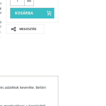
db
t
eg
KOSÁRBA
al
ő
7
MEGOSZTÁS
z,
.
 és adalékok keveréke. Beltéri
Biztonsági a
 megtisztítani a korróziótól,