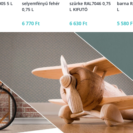
05 5 L
selyemfényű fehér
szürke RAL7046 0,75
barna R
0,75 L
L KIFUTÓ
L
6 770 Ft
6 630 Ft
5 580 F