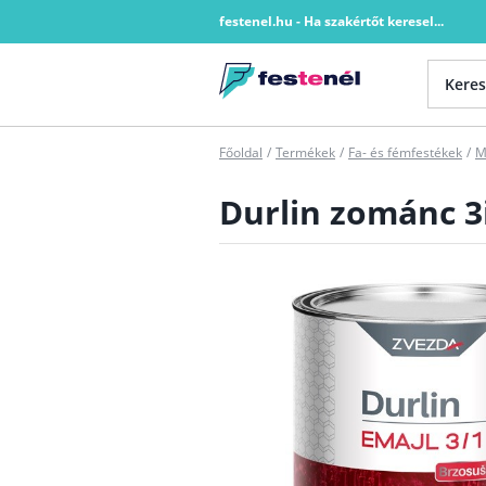
festenel.hu - Ha szakértőt keresel...
Főoldal
/
Termékek
/
Fa- és fémfestékek
/
M
Durlin zománc 3