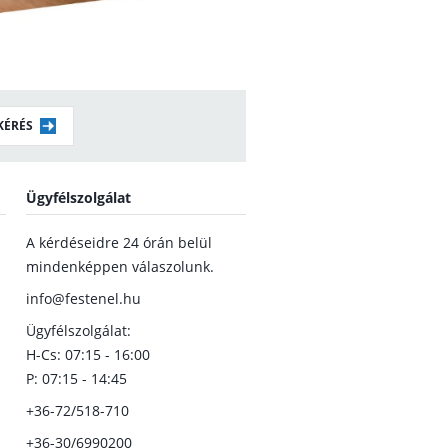
KÉRÉS
Ügyfélszolgálat
A kérdéseidre 24 órán belül
mindenképpen válaszolunk.
info@festenel.hu
Ügyfélszolgálat:
H-Cs: 07:15 - 16:00
P: 07:15 - 14:45
+36-72/518-710
+36-30/6990200