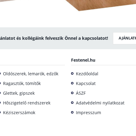
jánlatot és kollégáink felveszik Önnel a kapcsolatot!
AJÁNLAT
Festenel.hu
Oldószerek, lemarók, edzők
Kezdőoldal
Ragasztók, tömítők
Kapcsolat
Glettek, gipszek
ÁSZF
Hőszigetelő rendszerek
Adatvédelmi nyilatkozat
Kéziszerszámok
Impresszum