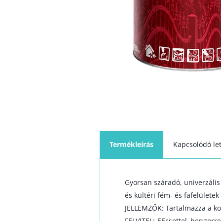
Termékleírás
Kapcsolódó let
Gyorsan száradó, univerzális 
és kültéri fém- és fafelületek
JELLEMZŐK: Tartalmazza a kor
FELVITEL: EEcsettel, hengerr