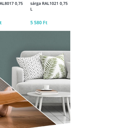
AL8017 0,75
sárga RAL1021 0,75
piros RAL3020 5 L
fek
L
L
t
5 580 Ft
32 390 Ft
5 