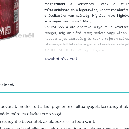
megtisztítani a korróziótól, csak a felüle
zsírtalanítására és a legdurvább, kopott rozsdarét
eltávolítására van szükség. Hígítása nitro hígítóv
lehetséges maximum 10%-ig.
SZÁRADÁS:2-4 óra elteltével vigye fel a következ
réteget, míg az előző réteg nedves vagy várjon 
napot a teljes száradásig és csak a teljesen szára
kikeményedett felületre vigye fel a következő réteget
KIADÓSSÁG: 10-12 m²/l egy rétegben
További részletek...
öltések
bevonat, módosított alkid, pigmentek, töltőanyagok, korróziógátlók
 védelmére és díszítésére szolgál.
róziógátló bevonatot, az alapozót és a fedő színt.
el vagy szórással alkalmazzák 1-2 rétegben. Az alapot nem szükséges