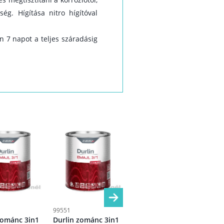
ég. Hígítása nitro hígítóval
n 7 napot a teljes száradásig
99551
99564
995
zománc 3in1
Durlin zománc 3in1
Durlin zománc 3in1
Dur