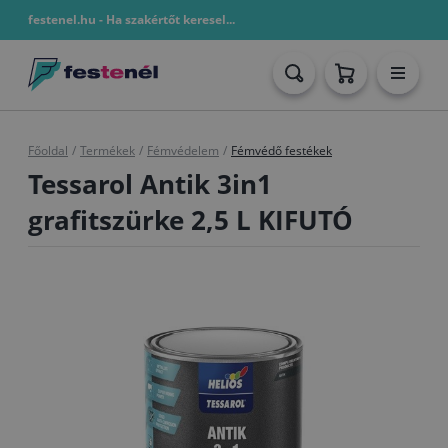
festenel.hu - Ha szakértőt keresel...
Főoldal
/
Termékek
/
Fémvédelem
/
Fémvédő festékek
Tessarol Antik 3in1
grafitszürke 2,5 L KIFUTÓ