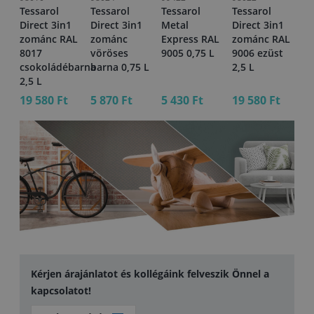
Tessarol
Tessarol
Tessarol
Tessarol
Te
1
Direct 3in1
Direct 3in1
Metal
Direct 3in1
Di
AL
zománc RAL
zománc
Express RAL
zománc RAL
z
8017
vöröses
9005 0,75 L
9006 ezüst
70
csokoládébarna
barna 0,75 L
2,5 L
an
2,5 L
0,
19 580 Ft
5 870 Ft
5 430 Ft
19 580 Ft
2 
Kérjen árajánlatot és kollégáink felveszik Önnel a
kapcsolatot!