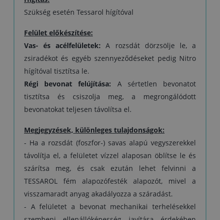
Szükség esetén Tessarol hígítóval
Felület előkészítése:
Vas- és acélfelületek:
A rozsdát dörzsölje le, a
zsiradékot és egyéb szennyeződéseket pedig Nitro
hígítóval tisztítsa le.
Régi bevonat felújítása:
A sértetlen bevonatot
tisztítsa és csiszolja meg, a megrongálódott
bevonatokat teljesen távolítsa el.
Megjegyzések, különleges tulajdonságok:
- Ha a rozsdát (foszfor-) savas alapú vegyszerekkel
távolítja el, a felületet vízzel alaposan öblítse le és
szárítsa meg, és csak ezután lehet felvinni a
TESSAROL fém alapozófesték alapozót, mivel a
visszamaradt anyag akadályozza a száradást.
- A felületet a bevonat mechanikai terhelésekkel
szembeni ellenállóképesség javítása érdekében