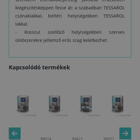
kiegészítésképpen fesse át: a szabadban TESSAROL
csónaklakkal, beltéri helyiségekben TESSAROL
lakkal.
- Rosszul szellőző helyiségekben szerves
oldószerekre jellemző erős szag keletkezhet.
Kapcsolódó termékek
98010
98024
99422
98022
97