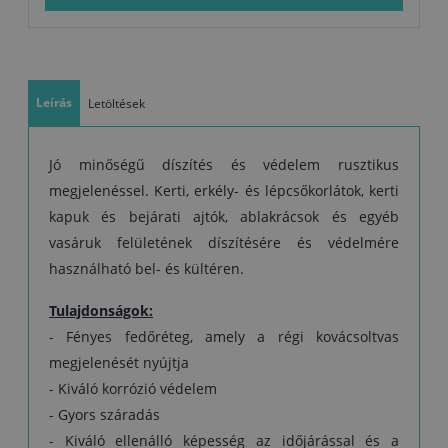
Megjegyzések, különleges tulajdonságok:
- Ha a rozsdát (foszfor-) savas alapú vegyszerekkel távolítja el, a
felületet vízzel alaposan öblítse le és szárítsa meg, és csak ezután
lehet felvinni a TESSAROL fém alapozófesték alapozót, mivel a
Leírás
visszamaradt anyag akadályozza a száradást.
Letöltések
- A felületet a bevonat mechanikai terhelésekkel szembeni
ellenállóképesség javítása érdekében kiegészítésképpen fesse át: a
szabadban TESSAROL csónaklakkal, beltéri helyiségekben TESSAROL
Jó minőségű díszítés és védelem rusztikus
lakkal.
megjelenéssel. Kerti, erkély- és lépcsőkorlátok, kerti
- Rosszul szellőző helyiségekben szerves oldószerekre jellemző erős
kapuk és bejárati ajtók, ablakrácsok és egyéb
szag keletkezhet.
vasáruk felületének díszítésére és védelmére
használható bel- és kültéren.
Tulajdonságok:
- Fényes fedőréteg, amely a régi kovácsoltvas
megjelenését nyújtja
- Kiváló korrózió védelem
- Gyors száradás
- Kiváló ellenálló képesség az időjárással és a