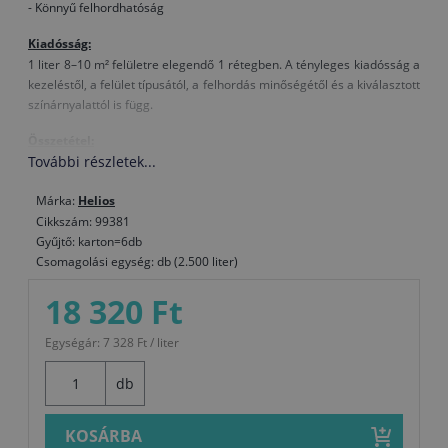
- Könnyű felhordhatóság
Kiadósság:
1 liter 8–10 m² felületre elegendő 1 rétegben. A tényleges kiadósság a
kezeléstől, a felület típusától, a felhordás minőségétől és a kiválasztott
színárnyalattól is függ.
Összetétel:
További részletek...
módosított alkid kötőanyag, oldószer
Száradás
(T= +20 °C, rel. páratartalom 65%):
Márka:
Helios
Porszáraz kb. 1 óra után, tapintásszárad kb. 4-6 óra, újrafesthető 24
Cikkszám: 99381
óra múlva. A száradási idő alacsonyabb hőmérsékleten és magasabb
Gyűjtő: karton=6db
relatív páratartalom mellett hosszabb.
Csomagolási egység: db (2.500 liter)
Hígítás:
18 320 Ft
Szükség esetén Tessarol hígítóval
Egységár: 7 328 Ft / liter
Felület előkészítése:
Vas- és acélfelületek:
A rozsdát dörzsölje le, a zsiradékot és egyéb
db
szennyeződéseket pedig Nitro hígítóval tisztítsa le.
Régi bevonat felújítása:
A sértetlen bevonatot tisztítsa és csiszolja
KOSÁRBA
meg, a megrongálódott bevonatokat teljesen távolítsa el.