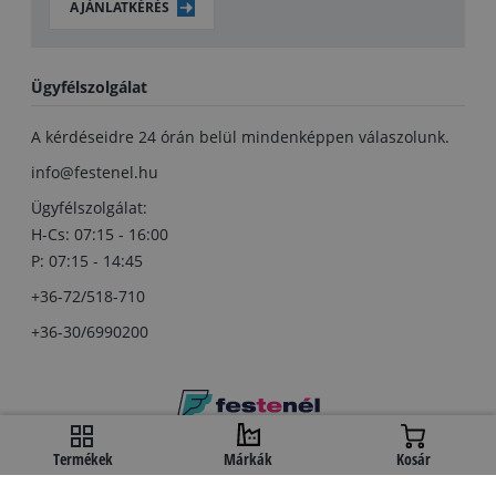
AJÁNLATKÉRÉS
Ügyfélszolgálat
A kérdéseidre 24 órán belül mindenképpen válaszolunk.
info@festenel.hu
Ügyfélszolgálat:
H-Cs: 07:15 - 16:00
P: 07:15 - 14:45
+36-72/518-710
+36-30/6990200
Copyright © festenel.hu.
Termékek
Márkák
Kosár
Minden jog fentartva.
A kényelmes fizetést a OTP Bank biztosítja.