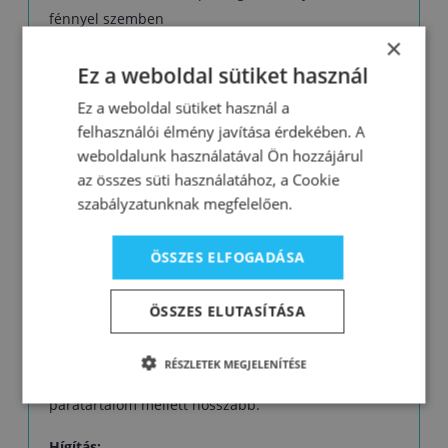
fénnyel szemben
×
- Könnyű felhordhatóság
Ez a weboldal sütiket használ
Kiadósság:
Ez a weboldal sütiket használ a
1 liter 8–10 m² felületre elegendő 1 rétegben. A
felhasználói élmény javítása érdekében. A
tényleges kiadósság a kezeléstől, a felület típusától,
weboldalunk használatával Ön hozzájárul
a felhordás minőségétől és a kiválasztott
az összes süti használatához, a Cookie
színárnyalattól is függ.
szabályzatunknak megfelelően.
Összetétel:
ÖSSZES ELFOGADÁSA
módosított alkid kötőanyag, oldószer
Száradás
(T= +20 °C, rel. páratartalom 65%):
ÖSSZES ELUTASÍTÁSA
Porszáraz kb. 1 óra után, tapintásszárad kb. 4-6 óra,
újrafesthető 24 óra múlva. A száradási idő
RÉSZLETEK MEGJELENÍTÉSE
alacsonyabb hőmérsékleten és magasabb relatív
páratartalom mellett hosszabb.
Hígítás: