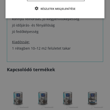
kitűnő korrózió elleni védelem
RÉSZLETEK MEGJELENÍTÉSE
kemény réteget képez
könnyű felhordás, jó kiegyenlítőképesség
jó időjárás- és fényállóság
jó fedőképesség
Kiadósság:
1 rétegben 10–12 m2 felületet takar
Kapcsolódó termékek