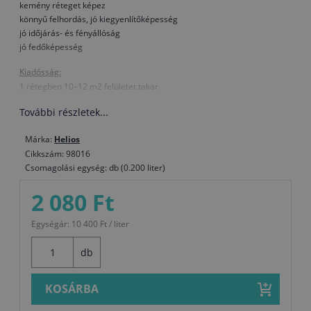
kemény réteget képez
könnyű felhordás, jó kiegyenlítőképesség
jó időjárás- és fényállóság
jó fedőképesség
Kiadósság:
1 rétegben 10–12 m2 felületet takar
További részletek...
Márka:
Helios
Cikkszám: 98016
Csomagolási egység: db (0.200 liter)
2 080 Ft
Egységár: 10 400 Ft / liter
db
KOSÁRBA