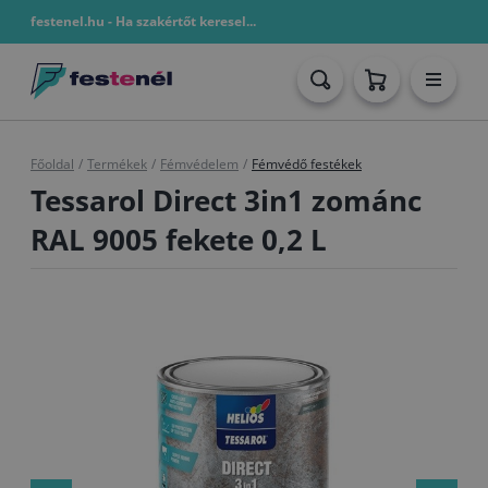
festenel.hu - Ha szakértőt keresel...
Főoldal
/
Termékek
/
Fémvédelem
/
Fémvédő festékek
Tessarol Direct 3in1 zománc
RAL 9005 fekete 0,2 L