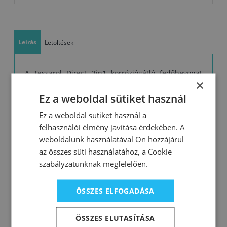
Leírás
Letöltések
A Tessarol Direct 3in1 korróziógátló fedőbevonat
×
vas- és acélfelületek díszítésére és védelmére.
Ez a weboldal sütiket használ
Közvetlenül a száraz, megcsiszolt, durva
rozsdarészecskéktől megtisztított felületre lehet
Ez a weboldal sütiket használ a
felvinni. Kiváló korróziógátló tulajdonságai miatt
felhasználói élmény javítása érdekében. A
weboldalunk használatával Ön hozzájárul
közvetlenül a felületre hordható fel, alapozó
az összes süti használatához, a Cookie
előzetes felvitele nélkül. Fényes fedőréteget képez a
szabályzatunknak megfelelően.
lefestett felületeken, egyúttal védve is a felületet a
rozsdásodástól.
ÖSSZES ELFOGADÁSA
Tulajdonságok:
közvetlenül, alapozók nélkül felvihető vas- és
ÖSSZES ELUTASÍTÁSA
acélfelületekre