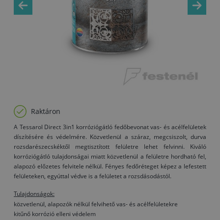
Raktáron
A Tessarol Direct 3in1 korróziógátló fedőbevonat vas- és acélfelületek
díszítésére és védelmére. Közvetlenül a száraz, megcsiszolt, durva
rozsdarészecskéktől megtisztított felületre lehet felvinni. Kiváló
korróziógátló tulajdonságai miatt közvetlenül a felületre hordható fel,
alapozó előzetes felvitele nélkül. Fényes fedőréteget képez a lefestett
felületeken, egyúttal védve is a felületet a rozsdásodástól.
Tulajdonságok:
közvetlenül, alapozók nélkül felvihető vas- és acélfelületekre
kitűnő korrózió elleni védelem