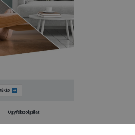
KÉRÉS
Ügyfélszolgálat
A kérdéseidre 24 órán belül
mindenképpen válaszolunk.