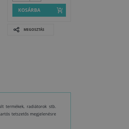
KOSÁRBA
MEGOSZTÁS
A
 a
t
t termékek, radiátorok stb.
ra
Biztonságtec
tartós tetszetős megjelenésre
A
s