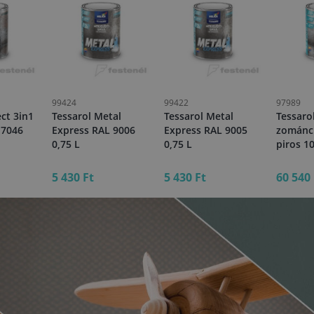
99424
99422
97989
ect 3in1
Tessarol Metal
Tessarol Metal
Tessarol
 7046
Express RAL 9006
Express RAL 9005
zománc
0,75 L
0,75 L
piros 1
5 430 Ft
5 430 Ft
60 540 