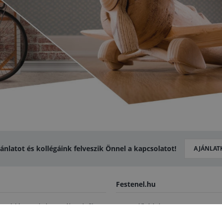
jánlatot és kollégáink felveszik Önnel a kapcsolatot!
AJÁNLAT
Festenel.hu
Oldószerek, lemarók, edzők
Kezdőoldal