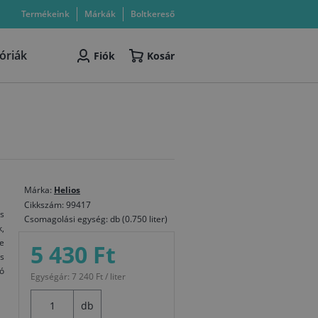
Termékeink
Márkák
Boltkereső
óriák
Fiók
Kosár
Márka:
Helios
Cikkszám: 99417
s
Csomagolási egység: db (0.750 liter)
k,
e
5 430 Ft
s
ló
Egységár: 7 240 Ft / liter
db