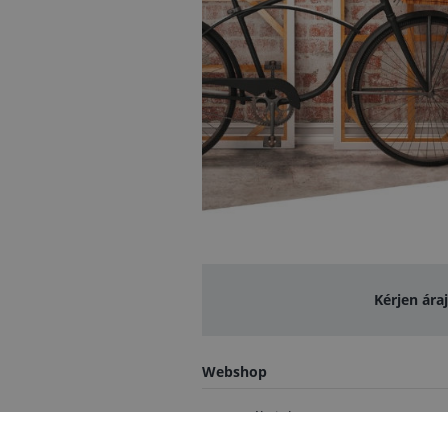
Kérjen ára
Webshop
Termékeink