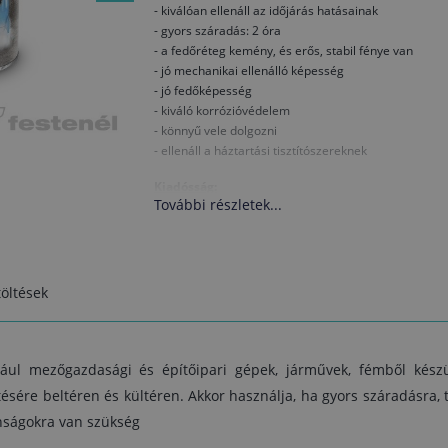
- kiválóan ellenáll az időjárás hatásainak
- gyors száradás: 2 óra
- a fedőréteg kemény, és erős, stabil fénye van
- jó mechanikai ellenálló képesség
- jó fedőképesség
- kiváló korrózióvédelem
- könnyű vele dolgozni
- ellenáll a háztartási tisztítószereknek
Kiadósság:
További részletek...
1 liter 8–10 m² felületre elegendő 1 rétegben. 
tényleges kiadósság a kezeléstől, a felület típusától,
felhordás minőségétől és a kiválasztot
színárnyalattól is függ.
öltések
Összetétel:
alkid kötőanyag, oldószer, festék
Száradás
(T= +20 °C, rel. páratartalom 65%):
ául mezőgazdasági és építőipari gépek, járművek, fémből készül
1 óra után száraz tapintású, második bevonat 2 ó
ésére beltéren és kültéren. Akkor használja, ha gyors száradásra, 
után, a maximális nedves rétegvastagság 100 µm. 
onságokra van szükség
száradási idő alacsonyabb hőmérsékleten é
magasabb relatív páratartalom mellett