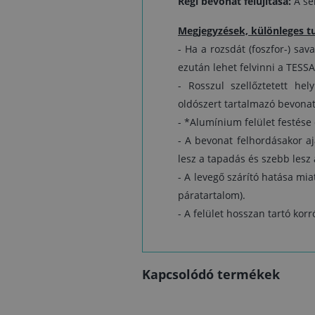
Régi bevonat felújítása:
A sér
Megjegyzések, különleges t
- Ha a rozsdát (foszfor-) sava
ezután lehet felvinni a TESS
- Rosszul szellőztetett he
oldószert tartalmazó bevonat
- *Alumínium felület festése 
- A bevonat felhordásakor ajá
lesz a tapadás és szebb lesz
- A levegő szárító hatása mia
páratartalom).
- A felület hosszan tartó kor
Kapcsolódó termékek