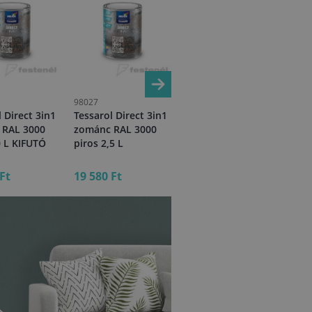
98027
98014
980
 Direct 3in1
Tessarol Direct 3in1
Tessarol Direct 3in1
Tes
 RAL 3000
zománc RAL 3000
zománc fehér 2,5 L
zo
0 L KIFUTÓ
piros 2,5 L
fek
Ft
19 580 Ft
19 580 Ft
19