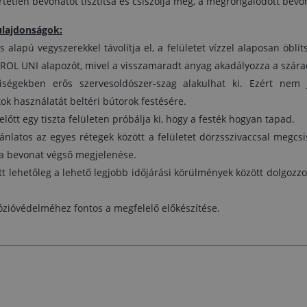
tetlen bevonatot tisztítsa és csiszolja meg, a megrongálódott bevona
bevonat végső megjelenése.
- A levegő szárító hatása miatt lehetőleg a lehe
legjobb időjárási körülmények között dolgozzon (1
ulajdonságok:
25 °C, 75% alatti relatív páratartalom).
s alapú vegyszerekkel távolítja el, a felületet vízzel alaposan öblí
- A felület hosszan tartó korrózióvédelméhez fontos
AROL UNI alapozót, mivel a visszamaradt anyag akadályozza a szára
megfelelő előkészítése.
lyiségekben erős szervesoldószer-szag alakulhat ki. Ezért nem j
ok használatát beltéri bútorok festésére.
előtt egy tiszta felületen próbálja ki, hogy a festék hogyan tapad.
nlatos az egyes rétegek között a felületet dörzsszivaccsal megcsis
 a bevonat végső megjelenése.
tt lehetőleg a lehető legjobb időjárási körülmények között dolgozzon
rózióvédelméhez fontos a megfelelő előkészítése.