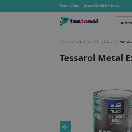
festenel.hu - Ha szakértőt keresel...
Főoldal
/
Termékek
/
Fémvédelem
/
Fémvéd
Tessarol Metal E