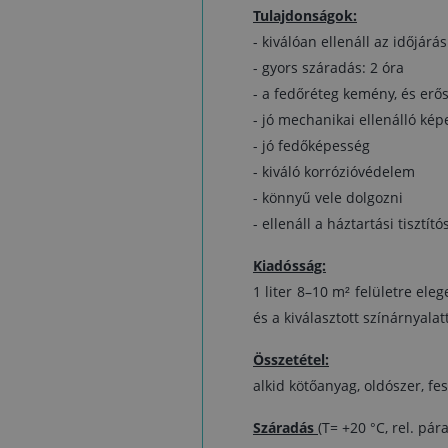
Tulajdonságok:
- kiválóan ellenáll az időjárá
- gyors száradás: 2 óra
- a fedőréteg kemény, és erős
- jó mechanikai ellenálló ké
- jó fedőképesség
- kiváló korrózióvédelem
- könnyű vele dolgozni
- ellenáll a háztartási tisztít
Kiadósság:
1 liter 8–10 m² felületre ele
és a kiválasztott színárnyalatt
Összetétel:
alkid kötőanyag, oldószer, fe
Száradás
(T= +20 °C, rel. pá