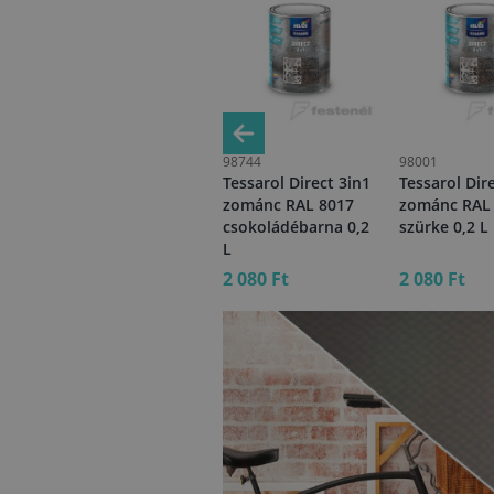
99420
98744
98001
in1
Tessarol Metal
Tessarol Direct 3in1
Tessarol Dir
Express RAL 7042
zománc RAL 8017
zománc RAL
0,75 L
csokoládébarna 0,2
szürke 0,2 L
L
5 430 Ft
2 080 Ft
2 080 Ft