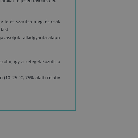
tokat teljesen távolítsa el.
tő
0–
tse le és szárítsa meg, és csak
 a
dást.
avasoljuk alkidgyanta-alapú
zolni, így a rétegek között jó
 (10–25 °C, 75% alatti relatív