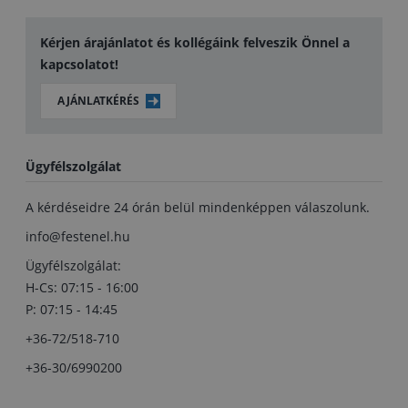
Kérjen árajánlatot és kollégáink felveszik Önnel a
kapcsolatot!
AJÁNLATKÉRÉS
Ügyfélszolgálat
A kérdéseidre 24 órán belül mindenképpen válaszolunk.
info@festenel.hu
Ügyfélszolgálat:
H-Cs: 07:15 - 16:00
P: 07:15 - 14:45
+36-72/518-710
+36-30/6990200