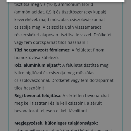
tisztítsa meg víz (10 l), ammónium-klorid
(ammóniaoldat, 0,5 l) és tisztítószer (egy kupak)
keverékével, majd műszálas csiszolóvászonnal
csiszolja meg. A csiszolás után visszamaradt
részecskéket alaposan tisztítsa le vízzel. Drótkefét
vagy fém dörzspárnát tilos használni!
Tűzi horganyzott fémlemez:
A felületet finom
homokfúvása kötelező.
Réz, alumínium aljzat*:
A felületet tisztítsa meg
Nitro hígítóval és csiszolja meg műszálas
csiszolóvászonnal. Drótkefét vagy fém dörzspárnát
tilos használni!
Régi bevonat felújítása:
A sértetlen bevonatokat
meg kell tisztítani és le kell csiszolni, a sérült
bevonatokat teljesen el kell távolítani.
Megjegyzések, különleges tulajdonságok:
- Amennyiben sav-alapú (foszfor) kémiai anyaggal