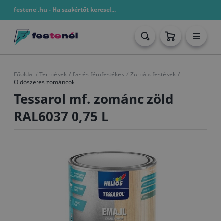
festenel.hu - Ha szakértőt keresel...
Főoldal
/
Termékek
/
Fa- és fémfestékek
/
Zománcfestékek
/
Oldószeres zománcok
Tessarol mf. zománc zöld
RAL6037 0,75 L