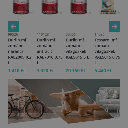
99526
110123
99506
14236
99
Durlin mf.
Durlin mf.
Durlin mf.
Tessarol mf.
Du
zománc
zománc
zománc
zománc
z
narancs
antracit
világoskék
világoskék
na
,75
RAL2009 0,2
RAL7016 0,75
RAL5015 5 L
RAL5015 0,75
RA
L
L
L
1 410 Ft
3 320 Ft
20 150 Ft
5 440 Ft
20