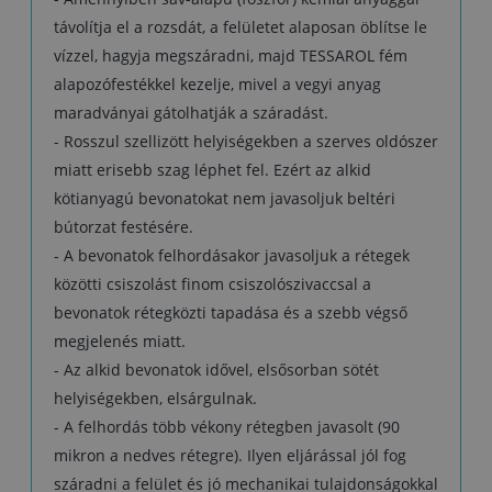
távolítja el a rozsdát, a felületet alaposan öblítse le
vízzel, hagyja megszáradni, majd TESSAROL fém
alapozófestékkel kezelje, mivel a vegyi anyag
maradványai gátolhatják a száradást.
- Rosszul szellizött helyiségekben a szerves oldószer
miatt erisebb szag léphet fel. Ezért az alkid
kötianyagú bevonatokat nem javasoljuk beltéri
bútorzat festésére.
- A bevonatok felhordásakor javasoljuk a rétegek
közötti csiszolást finom csiszolószivaccsal a
bevonatok rétegközti tapadása és a szebb végső
megjelenés miatt.
- Az alkid bevonatok idővel, elsősorban sötét
helyiségekben, elsárgulnak.
- A felhordás több vékony rétegben javasolt (90
mikron a nedves rétegre). Ilyen eljárással jól fog
száradni a felület és jó mechanikai tulajdonságokkal