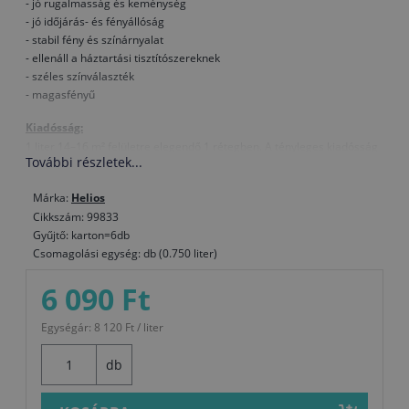
- jó rugalmasság és keménység
- jó időjárás- és fényállóság
- stabil fény és színárnyalat
- ellenáll a háztartási tisztítószereknek
- széles színválaszték
- magasfényű
Kiadósság:
1 liter 14–16 m² felületre elegendő 1 rétegben. A tényleges kiadósság
További részletek...
a kezeléstől, a felület típusától, a felhordás minőségétől és a
kiválasztott színárnyalattól is függ.
Márka:
Helios
Összetétel:
Cikkszám: 99833
alkid kötőanyag, oldószer, pigment
Gyűjtő: karton=6db
Csomagolási egység: db (0.750 liter)
Száradás
(T= +20 °C, rel. páratartalom 65%):
Porszáraz kb. 5 óra múlva, 6 - 8 óra múlva érintésre száraz, 24 óra
6 090 Ft
elteltével újrakenhető. Alacsonyabb hőmérsékleten és magasabb
relatív páratartalom mellett a szárítási idő meghosszabbodik
Egységár: 8 120 Ft / liter
Hígítás:
db
Ha szükséges, 2%-ig TESSAROL hígítóval
Eszközök tisztítása: