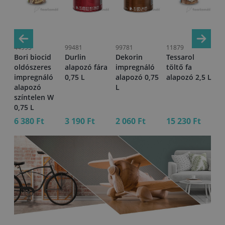
44995
99481
99781
11879
26
Bori biocid
Durlin
Dekorin
Tessarol
Be
75
oldószeres
alapozó fára
impregnáló
töltő fa
al
impregnáló
0,75 L
alapozó 0,75
alapozó 2,5 L
alapozó
L
színtelen W
0,75 L
6 380 Ft
3 190 Ft
2 060 Ft
15 230 Ft
27