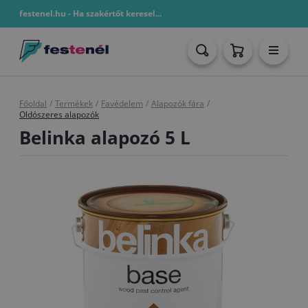
festenel.hu - Ha szakértőt keresel...
Főoldal
/
Termékek
/
Favédelem
/
Alapozók fára
/
Oldószeres alapozók
Belinka alapozó 5 L