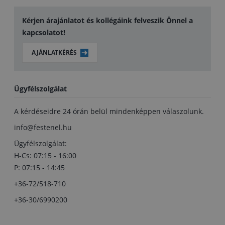
Kérjen árajánlatot és kollégáink felveszik Önnel a
kapcsolatot!
AJÁNLATKÉRÉS
Ügyfélszolgálat
A kérdéseidre 24 órán belül mindenképpen válaszolunk.
info@festenel.hu
Ügyfélszolgálat:
H-Cs: 07:15 - 16:00
P: 07:15 - 14:45
+36-72/518-710
+36-30/6990200