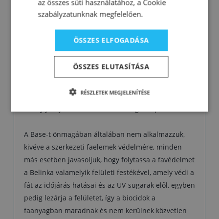
az összes süti használatához, a Cookie
szabályzatunknak megfelelően.
A közvetetten vagy közvetlenül az időjárás
hatásainak és az egyéb igénybevételnek kitett fa
ÖSSZES ELFOGADÁSA
védelme során első rétegként kell alkalmazni. A fát
megelőzésszerűen védi a penészedés és korhadás
ÖSSZES ELUTASÍTÁSA
ellen, ugyanakkor megelőzi a fakártevők
megtelepedését is. A Base a biocidokon kívül,
RÉSZLETEK MEGJELENÍTÉSE
gyantákat is tartalmaz, ezért univerzális alapozó,
amely javítja a rákerülő festékrétegek tapadását is.
A Base-t önmagában általában nem alkalmazzuk,
kivéve a szerkezeti faelemek védelmére, minden
más esetben javasoljuk, hogy folytassa a favédelmet
a Belinka valamelyik felületi festékével, amely védi a
fát az időjárás hatásai és az UV-sugarak elől, egyben
pedig lezárja a felületet, így a biocidok a
faanyagban maradnak és nem kerülnek közvetlen