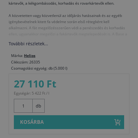
kártevők, a kékgombásodás, korhadás és rovarkártevők ellen.
A közvetetten vagy közvetlenül az időjárás hatásainak és az egyéb
igénybevételnek kitett fa védelme során első rétegként kell
alkalmazni. A fát megelőzésszerűen védi a penészedés és korhadás
ellen, ugyanakkor megelőzi a fakártevők megtelepedését is. A Base a
biocidokon kívül, gyantákat is tartalmaz, ezért univerzális alapozó,
További részletek...
amely javítja a rákerülő festékrétegek tapadását is.
Márka:
Helios
A Base-t önmagában általában nem alkalmazzuk, kivéve a szerkezeti
Cikkszám: 26335
faelemek védelmére, minden más esetben javasoljuk, hogy folytassa a
Csomagolási egység: db (5.000 l)
favédelmet a Belinka valamelyik felületi festékével, amely védi a fát az
időjárás hatásai és az UV-sugarak elől, egyben pedig lezárja a
27 110 Ft
felületet, így a biocidok a faanyagban maradnak és nem kerülnek
közvetlen kapcsolatba a környezettel.
Egységár: 5 422 Ft / l
A Base- t nem javasoljuk lakótérben való alkalmazásra, kivéve kisebb
felületeken (pl. ablakok, ajtók) és nedves helyiségekben, amelyben
db
nem tartózkodnak sokat (pincék, fürdőszobák).
Kiadósság
: optimális védelemhez 1 l Base-t használjon 5 - 10
KOSÁRBA
2
m
fafelületre (függ a fa fajtájától és minőségétől, a felületi
megmunkálásától valamint a felhordás módjától)