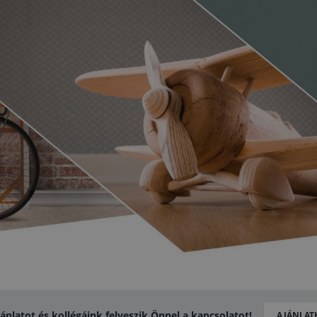
jánlatot és kollégáink felveszik Önnel a kapcsolatot!
AJÁNLAT