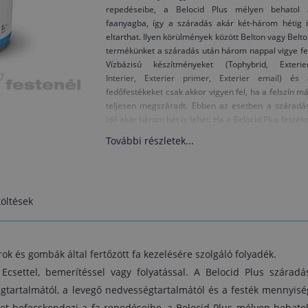
repedéseibe, a Belocid Plus mélyen behatol 
faanyagba, így a száradás akár két-három hétig i
eltarthat. Ilyen körülmények között Belton vagy Belt
termékünket a száradás után három nappal vigye fe
Vízbázisú készítményeket (Tophybrid, Exterier
Interier, Exterier primer, Exterier email) és 
fedőfestékeket csak akkor vigyen fel, ha a felszín m
teljesen megszáradt. Ebben az esetben a száradás
idő akár három hét is lehet. Ha a Belocid Plus festék
csak a felületen alkalmazza, 24 óra után bármily
További részletek...
fapácot felvihet.
A felvitel és száradás alatt biztosítson megfele
szellőzést. A szerszámokat vízzel vagy lakkbenzinn
tisztítsa meg.
öltések
Figyelmeztetés: A Belociddel való munka sorá
személyi védőfelszerelést kell használni. A munk
során és a száradás ideje alatt gondoskodunk a j
rok és gombák által fertőzött fa kezelésére szolgáló folyadék.
szellőzésről. Nem javasoljuk, hogy lakótérbe
használja a terméket. Ha a fa házigombával fertőzöt
 Ecsettel, bemerítéssel vagy folyatással. A Belocid Plus száradás
szanálás előtt forduljon a Belinka műszak
gtartalmától, a levegő nedvességtartalmától és a festék mennyisé
szolgálatához.
ket befecskendezi a fa repedéseibe, a Belocid Plus mélyen behatol