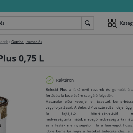
Kateg
zerek
/
Gomba-, rovarölők
Plus 0,75 L
Raktáron
Belocid Plus a fakártevő rovarok és gombák álta
fertőzött fa kezelésére szolgáló folyadék.
Használat előtt keverje fel. Ecsettel, bemerítéss
vagy folyatással. A Belocid Plus száradási ideje függ
fa fajtájától, hőmérsékletétől é
nedvességtartalmától, a levegő nedvességtartalmát
és a festék mennyiségétől. Ha a faanyagot hossz
időre bemártja vagy a festéket befecskendezi a f