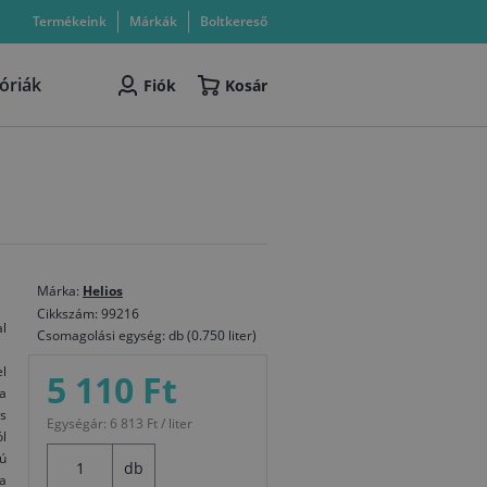
Termékeink
Márkák
Boltkereső
óriák
Fiók
Kosár
Márka:
Helios
Cikkszám: 99216
l
Csomagolási egység: db (0.750 liter)
el
5 110 Ft
 a
s
Egységár: 6 813 Ft / liter
ól
ú
db
a