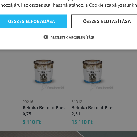
hozzájárul az összes süti használatához, a Cookie szabályzatunk
 és szappannal.
ÖSSZES ELFOGADÁSA
ÖSSZES ELUTASÍTÁSA
RÉSZLETEK MEGJELENÍTÉSE
99216
61312
Belinka Belocid Plus
Belinka Belocid Plus
0,75 L
2,5 L
5 110 Ft
15 110 Ft