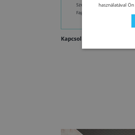
használatával Ön 
Szerszámok tisztítása: vízzel
Fagymentes helyen tárolja!
Kapcsolódó termékek