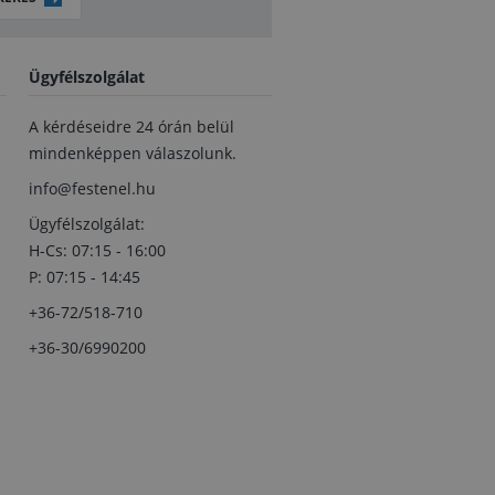
Ügyfélszolgálat
A kérdéseidre 24 órán belül
mindenképpen válaszolunk.
info@festenel.hu
Ügyfélszolgálat:
H-Cs: 07:15 - 16:00
P: 07:15 - 14:45
+36-72/518-710
+36-30/6990200