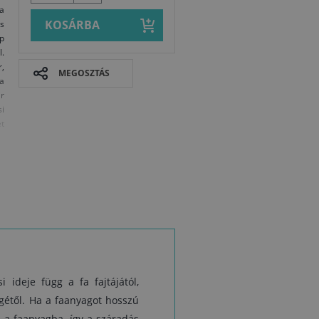
a
KOSÁRBA
s
op
l.
,
MEGOSZTÁS
a
ár
i
et
en
lő
el
n
a
ó
n
t,
Biztonságtec
i ideje függ a fa fajtájától,
i
gétől. Ha a faanyagot hosszú
 a faanyagba, így a száradás