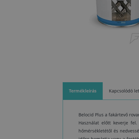
Termékleírás
Kapcsolódó let
Belocid Plus a fakártevő rova
Használat előtt keverje fel.
hőmérsékletétől és nedvessé
időre bemártja vagy a festé