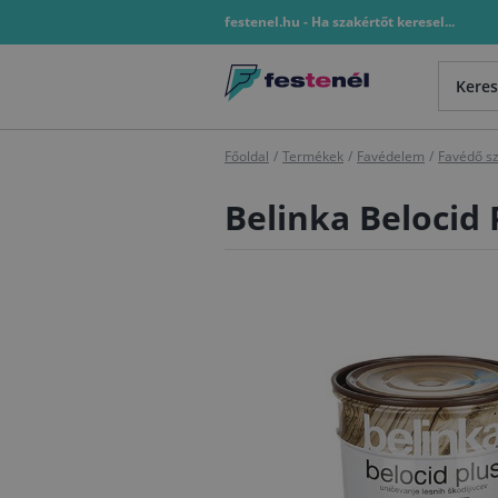
festenel.hu - Ha szakértőt keresel...
Főoldal
/
Termékek
/
Favédelem
/
Favédő s
Belinka Belocid 