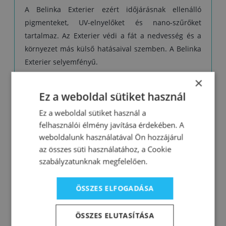
A Belinka Exterier ezért időjárásnak ellenálló
pigmenteket, UV-elnyelőket és nano-szűrőket
tartalmaz. Az Exterier védi a fát a nedvesség és a
környezet más külső hatásaival szemben. A Belinka
Exterier selyemfényű.
A bevonaton lévő minden egyes mechanikai
×
sérülést (csavarozás, jégeső, zúzódás, repedezés)
Ez a weboldal sütiket használ
minél előbb ki kell javítani az Exterier-rel. Ha a
Ez a weboldal sütiket használ a
sérülést nem javítjuk ki, ez a bevonat lemállásához
felhasználói élmény javítása érdekében. A
vezethet.
weboldalunk használatával Ön hozzájárul
az összes süti használatához, a Cookie
Figyelmeztetés:
A természetes, átlátszó 61 sz.
szabályzatunknak megfelelően.
Exterier - nem alkalmas az árnyalt felületek
átfestésére, mivel a különleges UV-elnyelők és a
ÖSSZES ELFOGADÁSA
nano-szűrők a felületen opálos hatást okozhatnak.
Felhasználás:
ÖSSZES ELUTASÍTÁSA
Aelhasználás előtt az Exterier-t alaposan keverje