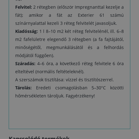
Felvitel:
2 rétegben (először Impregnanttal kezelje a
fát); amikor a fát az Exterier 61 számú
színárnyalattal kezeli 3 réteg felvitelét javasoljuk.
Kiadósság:
1 l 8–10 m2 két réteg felvitelénél, ill. 6–8
m2 fafelületre elegendő 3 rétegben (a fa fajtájától,
minőségétől, megmunkálásától és a felhordás
módjától függően).
Száradás:
4–6 óra, a következő réteg felvitele 6 óra
elteltével (normális feltételeknél).
A szerszámok tisztítása: vízzel és tisztítószerrel.
Tárolás:
Eredeti csomagolásban 5–30°C közötti
hőmérsékleten tároljuk. Fagyérzékeny!
Kapcsolódó termékek