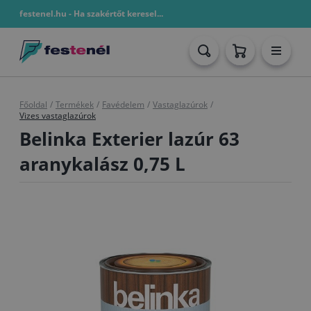
festenel.hu - Ha szakértőt keresel...
Főoldal
/
Termékek
/
Favédelem
/
Vastaglazúrok
/
Vizes vastaglazúrok
Belinka Exterier lazúr 63
aranykalász 0,75 L