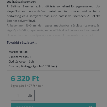
sugárzással szemben.
A Belinka Exterier ezért időjárásnak ellenálló pigmenteket, UV-
elnyelőket és nano-szűrőket tartalmaz. Az Exterier védi a fát a
nedvesség és a környezet más külső hatásaival szemben. A Belinka
Exterier selyemfényű.
A bevonaton lévő minden egyes mechanikai sérülést (csavarozás,
jégeső, zúzódás, repedezés) minél előbb ki kell javítani az Exterier-rel.
Ha a sérülést nem javítjuk ki, ez a bevonat lemállásához vezethet.
További részletek...
Figyelmeztetés:
A természetes, átlátszó 61 sz. Exterier - nem
alkalmas az árnyalt felületek átfestésére, mivel a különleges UV-
Márka:
Helios
elnyelők és a nano-szűrők a felületen opálos hatást okozhatnak.
Cikkszám: 55591
Felhasználás:
Gyűjtő: karton=6db
Aelhasználás előtt az Exterier-t alaposan keverje össze és hígítás
Csomagolási egység: db (0.750 liter)
nélkül ecsettel vagy festőhengerrel hordja fel két rétegben (a 61. sz.
Exteriert három rétegben) a száraz, lecsiszolt és tiszta fafelületre. Az
6 320 Ft
első alkalommal festendő faanyagot először a Belinka Impregnanttal
kezelje. Ez megelőzésszerűen védi a fát a kékgombásodás, a
Egységár: 8 427 Ft / liter
korhadás és a farontó rovarok ellen. Az első réteg 4-6 óra alatt szárad
meg 20 oC hőmérsékleten és 65 % relatív légnedvesség mellett,
db
ezután vigye fel a következő réteget. A hőmérséklet a festésnél ne
legyen 10°C alatt. Kerülje a festési munkálatokat erős napsütésben. A