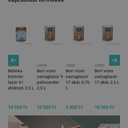
62614
23899
23882
23883
23
Belinka
Bori vizes
Bori vizes
Bori vizes
Bo
r
Exterier
vastaglazúr 9
vastaglazúr
vastaglazúr
va
nye
lazúr 61
paliszander
17 akác 0,75
17 akác 2,5 L
13
átlátszó 2,5 L
2,5 L
L
L
19 550 Ft
16 500 Ft
5 450 Ft
16 500 Ft
16