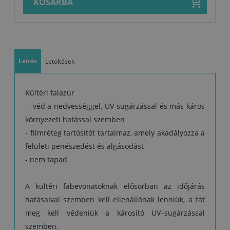
szerszámokat vízzel és tisztítószerrel tisztítsa.
KOSÁRBA
Összetétel:
akrilgyanták, vízlepergető anyagok, filmréteg-tartósító,
UV-elnyelők és nano-szűrők, az időjárásnak ellenálló pigmentek,
adalékanyagok és víz.
Felvitel:
2 rétegben (először Impregnanttal kezelje a fát); amikor a fát
az Exterier 61 számú színárnyalattal kezeli 3 réteg felvitelét javasoljuk.
Leírás
Letöltések
Kiadósság:
1 l 8–10 m2 két réteg felvitelénél, ill. 6–8 m2 fafelületre
elegendő 3 rétegben (a fa fajtájától, minőségétől, megmunkálásától
és a felhordás módjától függően).
Kültéri falazúr
Száradás:
4–6 óra, a következő réteg felvitele 6 óra elteltével
- véd a nedvességgel, UV-sugárzással és más káros
(normális feltételeknél).
környezeti hatással szemben
A szerszámok tisztítása: vízzel és tisztítószerrel.
- filmréteg tartósítót tartalmaz, amely akadályozza a
Tárolás:
Eredeti csomagolásban 5–30°C közötti hőmérsékleten
tároljuk. Fagyérzékeny!
felületi penészedést és algásodást
- nem tapad
A kültéri fabevonatoknak elősorban az időjárás
hatásaival szemben kell ellenállónak lenniük, a fát
meg kell védeniük a károsító UV–sugárzással
szemben.