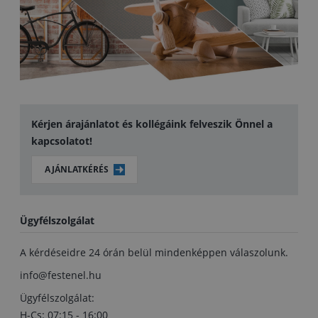
Kérjen árajánlatot és kollégáink felveszik Önnel a
kapcsolatot!
AJÁNLATKÉRÉS
Ügyfélszolgálat
A kérdéseidre 24 órán belül mindenképpen válaszolunk.
info@festenel.hu
Ügyfélszolgálat:
H-Cs: 07:15 - 16:00