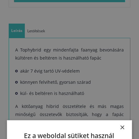
Száradás: normál időjárási körülmények között az egyes rétegek
száradása 4–6 órát vesz igénybe
Leírás
Letöltések
A Tophybrid egy mindenfajta faanyag bevonására
kültéren és beltéren is használható fapác
akár 7 évig tartó UV-védelem
könnyen felvihető, gyorsan szárad
kül- és beltéren is használható
A kötőanyag hibrid összetétele és más magas
minőségű összetevők biztosítják, hogy a fapác
mélyen behatol a faanyagba, és a védőréteg UV-
×
ellenálló, vízlepergető és páraátjárható lesz. Az
Ez a weboldal sütiket használ
időjárással és más külső hatásokkal szembeni nagy