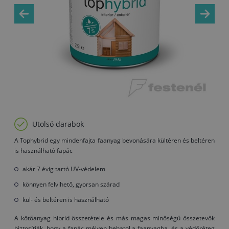
Utolsó darabok
A Tophybrid egy mindenfajta faanyag bevonására kültéren és beltéren
is használható fapác
akár 7 évig tartó UV-védelem
könnyen felvihető, gyorsan szárad
kül- és beltéren is használható
A kötőanyag hibrid összetétele és más magas minőségű összetevők
biztosítják, hogy a fapác mélyen behatol a faanyagba, és a védőréteg