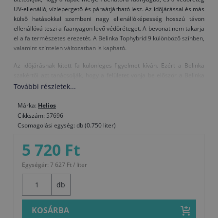
UV-ellenálló, vízlepergető és páraátjárható lesz. Az időjárással és más
külső hatásokkal szembeni nagy ellenállóképesség hosszú távon
ellenállóvá teszi a faanyagon levő védőréteget. A bevonat nem takarja
el a fa természetes erezetét. A Belinka Tophybrid 9 különböző színben,
valamint színtelen változatban is kapható.
Az időjárásnak kitett fa különleges figyelmet kíván. Ezért a Belinka
szakértői azt tanácsolják, hogy a felületet vonja be először a Belinka
Impregnant termékkel, és ezt kövesse a maximális védelmet és szép
További részletek...
külalakot biztosító Belinka Tophybrid.
Az Impregnant helyett használhatja Belles termékünket is. Ha
Márka:
Helios
azonban ezt választja, a Tophybrid felvitele előtt várjon 3 napot, hogy a
Cikkszám: 57696
Belles teljesen megszáradjon.
Csomagolási egység: db (0.750 liter)
Felhordás módja: beltéri használatra 2 réteg (nyirkos helyeken először
5 720 Ft
vigyen fel 1 impregnáló réteget), kültéri használatra 2-3 réteg (először
vigyen fel 1 impregnáló réteget).
Egységár: 7 627 Ft / liter
Figyelem!
A színtelen Tophybrid (12. számú termék) önmagában nem
alkalmas kültéri felületkezelésre.
db
Kiadósság: 1 liter Tophybrid 1 rétegben 15–25 m2 felületet fed le a fa
fajtájától, az alap nedvszívó képességétől és a felvitel módjától
KOSÁRBA
függően