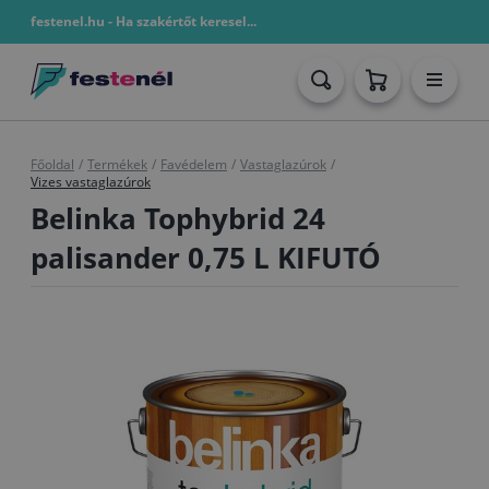
festenel.hu - Ha szakértőt keresel...
Főoldal
/
Termékek
/
Favédelem
/
Vastaglazúrok
/
Vizes vastaglazúrok
Belinka Tophybrid 24
palisander 0,75 L KIFUTÓ