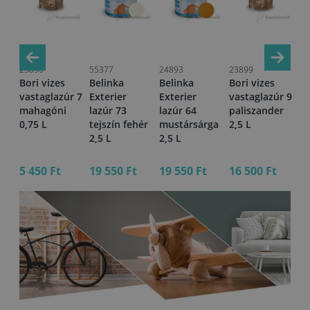
23896
55377
24893
23899
23
Bori vizes
Belinka
Belinka
Bori vizes
Bo
r 1
vastaglazúr 7
Exterier
Exterier
vastaglazúr 9
va
,5
mahagóni
lazúr 73
lazúr 64
paliszander
pa
0,75 L
tejszín fehér
mustársárga
2,5 L
0,
2,5 L
2,5 L
5 450 Ft
19 550 Ft
19 550 Ft
16 500 Ft
5 