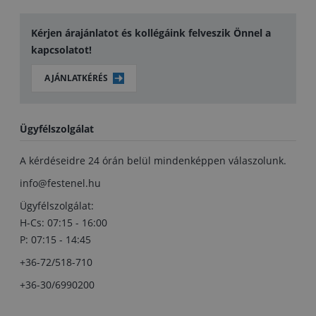
Kérjen árajánlatot és kollégáink felveszik Önnel a
kapcsolatot!
AJÁNLATKÉRÉS
Ügyfélszolgálat
A kérdéseidre 24 órán belül mindenképpen válaszolunk.
info@festenel.hu
Ügyfélszolgálat:
H-Cs: 07:15 - 16:00
P: 07:15 - 14:45
+36-72/518-710
+36-30/6990200