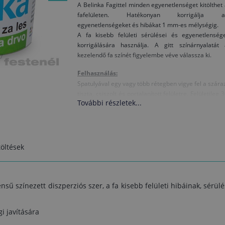
A Belinka Fagittel minden egyenetlenséget kitölthet
fafelületen. Hatékonyan korrigálja a
egyenetlenségeket és hibákat 1 mm-es mélységig.
A fa kisebb felületi sérülései és egyenetlensége
korrigálására használja. A gitt színárnyalatát 
kezelendő fa színét figyelembe véve válassza ki.
Felhasználás:
Spatulyával egy vagy több rétegben vigye fel a szára
tiszta, csiszolt és portalanított felületre. Felületileg 
További részletek...
perc elteltével száraz, 4 óra elteltével pedig 
felületet csiszolni lehet. Az így előkészített felület
minden fajta bevonatot felvihet.
Műszaki adatok:
öltések
Összetétel: vinil-acetát diszperzió, töltőanyagok 
adalékanyagok
Kiadósság: 1 kg/m2 1 mm vastag réteghez (függ 
hibák nagyságától és a gittelés szüksége
sű színezett diszperziós szer, a fa kisebb felületi hibáinak, sérü
rétegvastagságától)
Száradás: porszáraz 30 perc elteltével, törléshe
i javítására
alkalmasan száraz 4 óra elteltével
Az eszközök tisztítása: vízzel