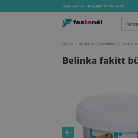
festenel.hu - Ha szakértőt keresel...
Főoldal
/
Termékek
/
Favédelem
/
Favédő s
Belinka fakitt b