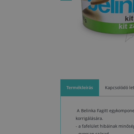
Termékleírás
Kapcsolódó let
A Belinka Fagitt egykomponen
korrigálására.
- a fafelület hibáinak minőség
- gyorsan szárad