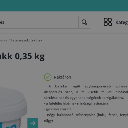
Kateg
zerek
/
Fatapaszok, fakittek
ükk 0,35 kg
Raktáron
A Belinka Fagitt egykomponensű színezet
diszperziós szer, a fa kisebb felületi hibáinak
sérüléseinek és egyenetlenségének korrigálására.
- a fafelület hibáinak minőségi javítására
- gyorsan szárad
- négy különböző színárnyalat (bükk, fehér, feny
tölgy)