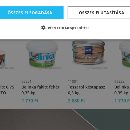
ÖSSZES ELFOGADÁSA
ÖSSZES ELUTASÍTÁSA
RÉSZLETEK MEGJELENÍTÉSE
99221
11881
99222
itt 0,75
Belinka fakitt fehér
Tessarol késtapasz
Belinka 
UTÓ
0,35 kg
0,5 kg
0,35 kg
1 770 Ft
2 880 Ft
1 770 F