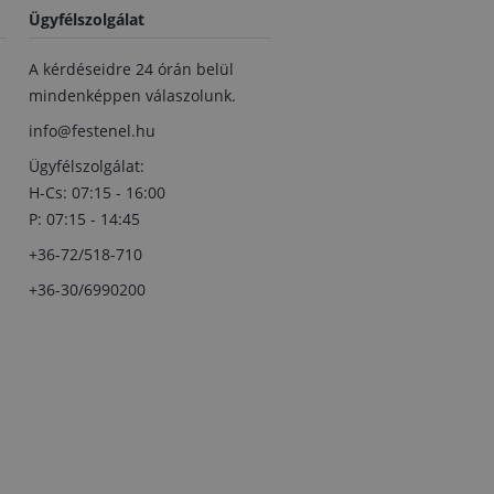
Ügyfélszolgálat
A kérdéseidre 24 órán belül
mindenképpen válaszolunk.
info@festenel.hu
Ügyfélszolgálat:
H-Cs: 07:15 - 16:00
P: 07:15 - 14:45
+36-72/518-710
+36-30/6990200