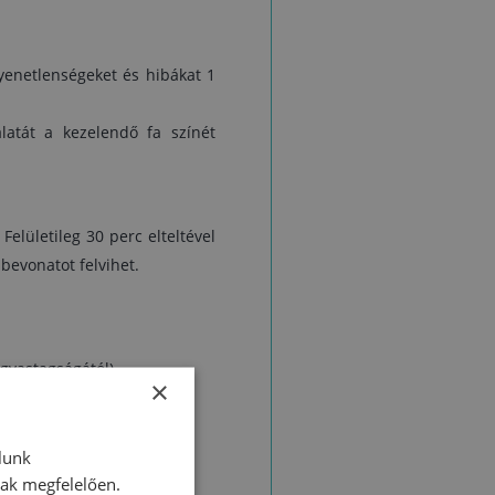
C
gyenetlenségeket és hibákat 1
alatát a kezelendő fa színét
 Felületileg 30 perc elteltével
 bevonatot felvihet.
egvastagságától)
×
lunk
nak megfelelően.