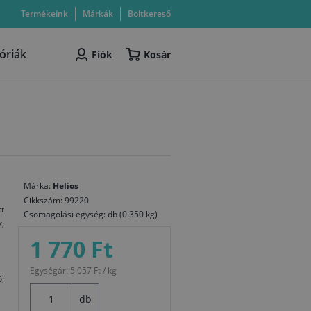
Termékeink
Márkák
Boltkereső
óriák
Fiók
Kosár
Márka:
Helios
Cikkszám: 99220
t
Csomagolási egység: db (0.350 kg)
,
1 770 Ft
Egységár: 5 057 Ft / kg
ő,
db