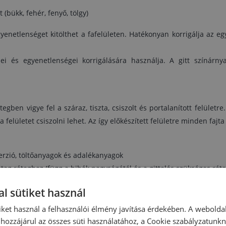
Tárolás: eredeti zárt csomagolásban 5–35 °
(bükk, fehér, fenyő, tölgy)
hőmérsékleten, fagytól óvni kell
Kiszerelés: 0,35 kg
yenetlenséget kitölthet a fafelületen. Hatékonyan korrigálja az e
sei és egyenetlenségei korrigálására használja. A gitt színárny
gben vigye fel a száraz, tiszta, csiszolt és portalanított felületre.
 a felületet csiszolni lehet. Az így előkészített felületre minden fajta
perzió, töltőanyagok és adalékanyagok
ag réteghez (függ a hibák nagyságától és a gittelés szükséges rét
lteltével, törléshez alkalmasan száraz 4 óra elteltével
l sütiket használ
lásban 5–35 °C hőmérsékleten, fagytól óvni kell
iket használ a felhasználói élmény javítása érdekében. A webolda
hozzájárul az összes süti használatához, a Cookie szabályzatunk