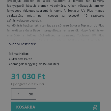
javasoljuk ablakok és ajtók, valamint a lombos fák kemény
faanyagából készült elemek védelmére. Akkor választjuk, amikor
fényesebb felületet szeretnénk kapni. A Toplasur UV Plus magas
viszkozitása miatt nem csepeg az ecsetről. 19 szabvány
színárnyalatban gyártjuk.
Az időjárás hatásainak kitett fát az első kezeléskor a Toplasur UV Plus
felhordása előtt a Base impregnálószerrel kezeljük. Hogy felújításkor
elkerüljük a felület sötétedését, a színezett Toplasur UV Plus
termékhez a színtelen, 12. számú Toplasur UV Plus adhatjuk legfeljebb
További részletek...
azonos mennyiségben és az így kapott keveréket visszük fel a
felületre.
Márka:
Helios
Amikor kerti bútort festünk vagy mechanikai igénybevételnek kitett
Cikkszám: 15766
faelemeket, az igénybevétel előtt egy héten keresztül hagyjuk
Csomagolási egység: db (5.000 liter)
száradni.
31 030 Ft
Figyelmeztetés: A színtelen, 12. számú Toplasur UV Plus nem
alkalmas utolsó bevonatrétegként a sötét színű lazúrokra, vagy a
Egységár: 6 206 Ft / liter
sötétebb színárnyalatú fafajtákra, mivel a különleges UV-szűrők
és elnyelők tejszerű külsőt adhatnak a felületnek.
db
KOSÁRBA
Felhasználás: