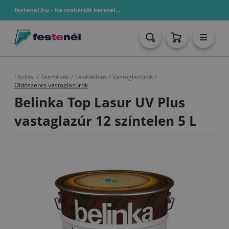
festenel.hu - Ha szakértőt keresel...
Főoldal
/
Termékek
/
Favédelem
/
Vastaglazúrok
/
Oldószeres vastaglazúrok
Belinka Top Lasur UV Plus
vastaglazúr 12 színtelen 5 L