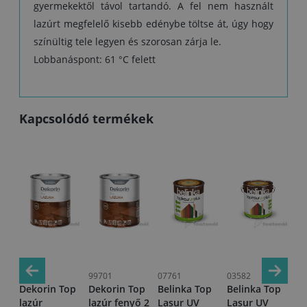
gyermekektől távol tartandó. A fel nem használt
lazúrt megfelelő kisebb edénybe töltse át, úgy hogy
színültig tele legyen és szorosan zárja le.
Lobbanáspont: 61 °C felett
Kapcsolódó termékek
99722
99701
07761
03582
03
Dekorin Top
Dekorin Top
Belinka Top
Belinka Top
Be
15
lazúr
lazúr fenyő 2
Lasur UV
Lasur UV
La