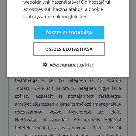
weboldalunk használatával Ön hozzájárul
UV Plus nem alkalmas utolsó bevonatrétegként a
az összes süti használatához, a Cookie
sötét színű lazúrokra, vagy a sötétebb
szabályzatunknak megfelelően.
színárnyalatú fafajtákra, mivel a különleges UV-
szűrők és elnyelők tejszerű külsőt adhatnak a
ÖSSZES ELFOGADÁSA
felületnek.
ÖSSZES ELUTASÍTÁSA
Felhasználás:
RÉSZLETEK MEGJELENÍTÉSE
Használat előtt keverje fel, ne hígítsa. Ecsettel, vagy
festőhengerrel két (2) rétegben (a 12. számú
Toplasur UV Plus-t három (3) rétegben) vigye fel a
száraz, lecsiszolt és portalanított fafelületre,
amelyet előzetesen a Base termékkel impregnált. A
rétegszámnál vegye figyelembe az előírt
kiadósságot. A száradási idő normális időjárási
feltételek mellett, az egyes bevonat rétegek közt 24
óra. A szerszámokat használat után azonnal white