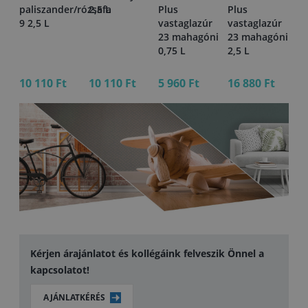
,75
paliszander/rózsafa
2,5 L
Plus
Plus
Pl
9 2,5 L
vastaglazúr
vastaglazúr
va
23 mahagóni
23 mahagóni
14
0,75 L
2,5 L
vö
2,
10 110 Ft
10 110 Ft
5 960 Ft
16 880 Ft
16
Kérjen árajánlatot és kollégáink felveszik Önnel a
kapcsolatot!
AJÁNLATKÉRÉS