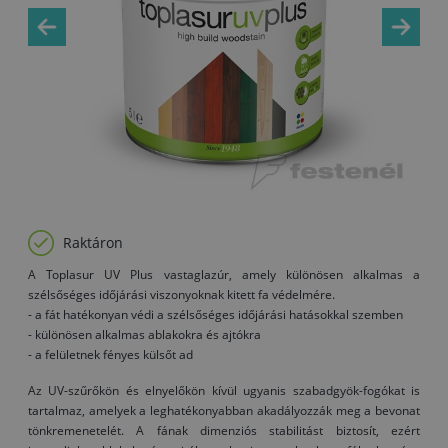
Raktáron
A Toplasur UV Plus vastaglazúr, amely különösen alkalmas a
szélsőséges időjárási viszonyoknak kitett fa védelmére.
- a fát hatékonyan védi a szélsőséges időjárási hatásokkal szemben
- különösen alkalmas ablakokra és ajtókra
- a felületnek fényes külsőt ad
Az UV-szűrőkön és elnyelőkön kívül ugyanis szabadgyök-fogókat is
tartalmaz, amelyek a leghatékonyabban akadályozzák meg a bevonat
tönkremenetelét. A fának dimenziós stabilitást biztosít, ezért