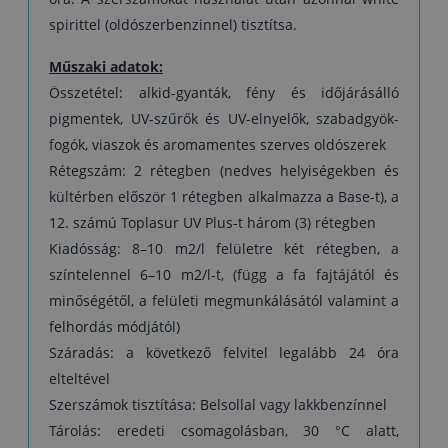
spirittel (oldószerbenzinnel) tisztítsa.
Műszaki adatok:
Összetétel: alkid-gyanták, fény és időjárásálló
pigmentek, UV-szűrők és UV-elnyelők, szabadgyök-
fogók, viaszok és aromamentes szerves oldószerek
Rétegszám: 2 rétegben (nedves helyiségekben és
kültérben először 1 rétegben alkalmazza a Base-t), a
12. számú Toplasur UV Plus-t három (3) rétegben
Kiadósság: 8–10 m2/l felületre két rétegben, a
színtelennel 6–10 m2/l-t, (függ a fa fajtájától és
minőségétől, a felületi megmunkálásától valamint a
felhordás módjától)
Száradás: a következő felvitel legalább 24 óra
elteltével
Szerszámok tisztítása: Belsollal vagy lakkbenzínnel
Tárolás: eredeti csomagolásban, 30 °C alatt,