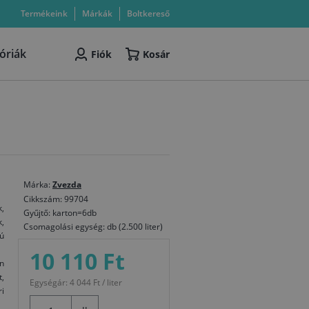
Termékeink
Márkák
Boltkereső
óriák
Fiók
Kosár
Márka:
Zvezda
Cikkszám: 99704
k,
Gyűjtő: karton=6db
k,
Csomagolási egység: db (2.500 liter)
ú
10 110 Ft
n
t,
Egységár: 4 044 Ft / liter
i