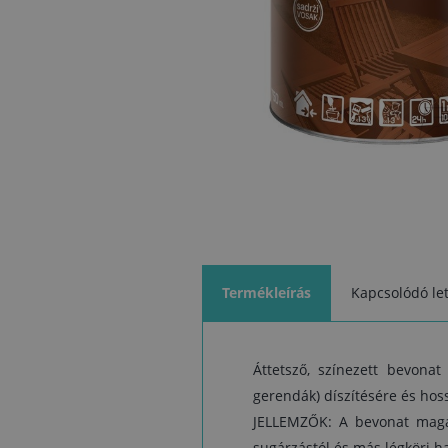
Termékleírás
Kapcsolódó let
Áttetsző, színezett bevonat 
gerendák) díszítésére és hos
JELLEMZŐK: A bevonat magas
sugárzástól és más légköri ha