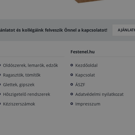
jánlatot és kollégáink felveszik Önnel a kapcsolatot!
AJÁNLAT
Festenel.hu
Oldószerek, lemarók, edzők
Kezdőoldal
Ragasztók, tömítők
Kapcsolat
Glettek, gipszek
ÁSZF
Hőszigetelő rendszerek
Adatvédelmi nyilatkozat
Kéziszerszámok
Impresszum