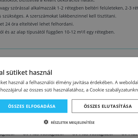
 vagy szórással alkalmazzák 1-2 rétegben beltéri felületeken, 2-3 ré
s szükséges. A szerszámokat lakkbenzinnel kell tisztitani.
 24 óra elteltével lehet felhordani.
ól és az alap típusától függően 10-12 m²/l egy rétegben.
l sütiket használ
iket használ a felhasználói élmény javítása érdekében. A webolda
hozzájárul az összes süti használatához, a Cookie szabályzatunk
ÖSSZES ELFOGADÁSA
ÖSSZES ELUTASÍTÁSA
07761
16247
27911
RÉSZLETEK MEGJELENÍTÉSE
Lasur
Belinka Top Lasur
Belinka Top Lasur
Belinka
aglazúr
UV Plus vastaglazúr
UV Plus vastaglazúr
UV Plus