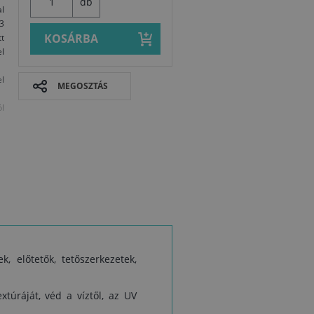
db
l
3
KOSÁRBA
tt
l
l
MEGOSZTÁS
ól
k, előtetők, tetőszerkezetek,
Biztonságtec
úráját, véd a víztől, az UV