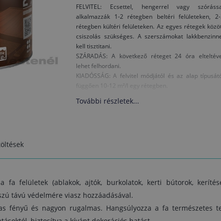
FELVITEL: Ecsettel, hengerrel vagy szórássa
alkalmazzák 1-2 rétegben beltéri felületeken, 2-
rétegben kültéri felületeken. Az egyes rétegek közö
csiszolás szükséges. A szerszámokat lakkbenzinne
kell tisztitani.
SZÁRADÁS: A következő réteget 24 óra elteltéve
lehet felhordani.
KIADÓSSÁG: A felvitel módjától és az alap típusát
függően 10-12 m²/l egy rétegben.
További részletek...
öltések
a fa felületek (ablakok, ajtók, burkolatok, kerti bútorok, kerítése
szú távú védelmére viasz hozzáadásával.
 fényű és nagyon rugalmas. Hangsúlyozza a fa természetes text
tásoktól, biztosítva a kívánt dekorációs hatást.