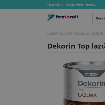
festenel.hu - Ha szakértőt keresel...
Főoldal
/
Termékek
/
Favédelem
/
Vastagla
Dekorin Top lazú