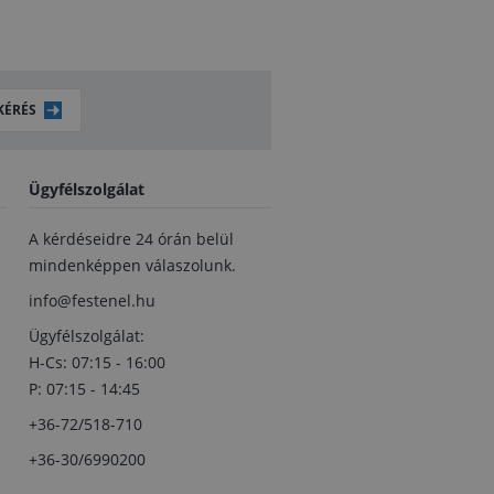
KÉRÉS
Ügyfélszolgálat
A kérdéseidre 24 órán belül
mindenképpen válaszolunk.
info@festenel.hu
Ügyfélszolgálat:
H-Cs: 07:15 - 16:00
P: 07:15 - 14:45
+36-72/518-710
+36-30/6990200