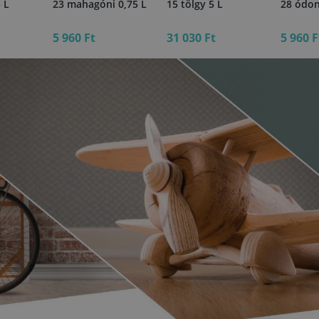
 L
23 mahagóni 0,75 L
15 tölgy 5 L
28 ódon
5 960 Ft
31 030 Ft
5 960 F