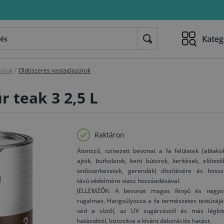
Kateg
zúrok
/
Oldószeres vastaglazúrok
r teak 3 2,5 L
Raktáron
Áttetsző, színezett bevonat a fa felületek (ablako
ajtók, burkolatok, kerti bútorok, kerítések, előtető
tetőszerkezetek, gerendák) díszítésére és hossz
távú védelmére viasz hozzáadásával.
JELLEMZŐK: A bevonat magas fényű és nagyo
rugalmas. Hangsúlyozza a fa természetes textúrájá
véd a víztől, az UV sugárzástól és más légkör
hatásoktól, biztosítva a kívánt dekorációs hatást.