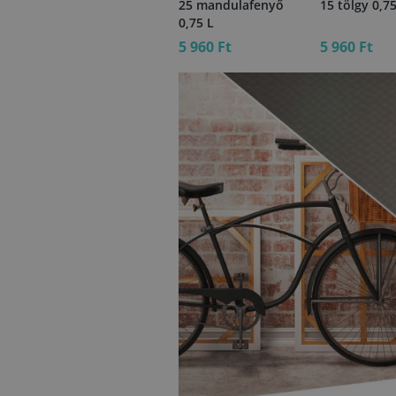
25 mandulafenyő
15 tölgy 0,75
0,75 L
10 110 Ft
5 960 Ft
5 960 Ft