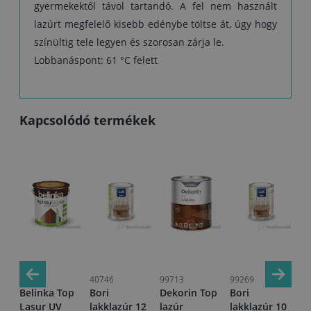
gyermekektől távol tartandó. A fel nem használt
lazúrt megfelelő kisebb edénybe töltse át, úgy hogy
színültig tele legyen és szorosan zárja le.
Lobbanáspont: 61 °C felett
Kapcsolódó termékek
15766
40746
99713
99269
28
p
Belinka Top
Bori
Dekorin Top
Bori
Bo
Lasur UV
lakklazúr 12
lazúr
lakklazúr 10
la