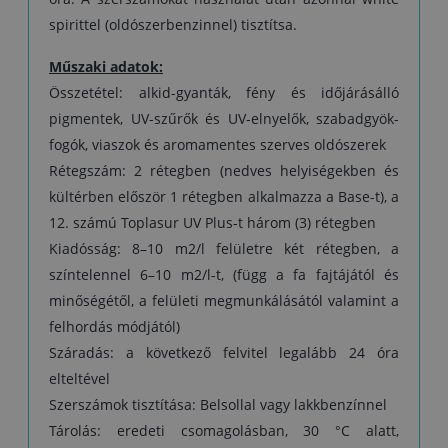
spirittel (oldószerbenzinnel) tisztítsa.
Műszaki adatok:
Összetétel: alkid-gyanták, fény és időjárásálló
pigmentek, UV-szűrők és UV-elnyelők, szabadgyök-
fogók, viaszok és aromamentes szerves oldószerek
Rétegszám: 2 rétegben (nedves helyiségekben és
kültérben először 1 rétegben alkalmazza a Base-t), a
12. számú Toplasur UV Plus-t három (3) rétegben
Kiadósság: 8–10 m2/l felületre két rétegben, a
színtelennel 6–10 m2/l-t, (függ a fa fajtájától és
minőségétől, a felületi megmunkálásától valamint a
felhordás módjától)
Száradás: a következő felvitel legalább 24 óra
elteltével
Szerszámok tisztítása: Belsollal vagy lakkbenzínnel
Tárolás: eredeti csomagolásban, 30 °C alatt,