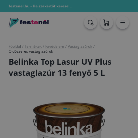
festenel.hu - Ha szakértőt keresel...
Főoldal
/
Termékek
/
Favédelem
/
Vastaglazúrok
/
Oldószeres vastaglazúrok
Belinka Top Lasur UV Plus
vastaglazúr 13 fenyő 5 L