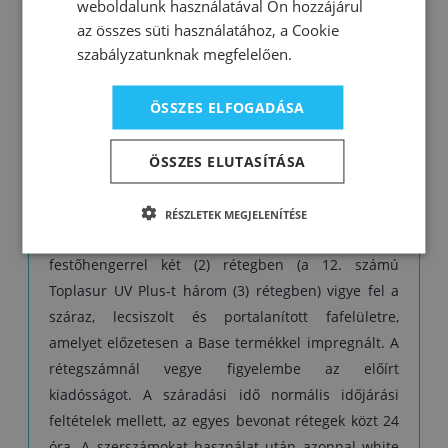
weboldalunk használatával Ön hozzájárul
UV Plus nem alkalmas utolsó bevonatrétegként a
az összes süti használatához, a Cookie
sötét színű lazúrokra, vagy a sötétebb
szabályzatunknak megfelelően.
színárnyalatú fafajtákra, mivel a különleges UV-
szűrők és elnyelők tejszerű külsőt adhatnak a
ÖSSZES ELFOGADÁSA
felületnek.
ÖSSZES ELUTASÍTÁSA
Felhasználás:
RÉSZLETEK MEGJELENÍTÉSE
Használat előtt keverje fel, ne hígítsa. Ecsettel, vagy
festőhengerrel két (2) rétegben (a 12. számú
Toplasur UV Plus-t három (3) rétegben) vigye fel a
száraz, lecsiszolt és portalanított fafelületre,
amelyet előzetesen a Base termékkel impregnált. A
rétegszámnál vegye figyelembe az előírt
kiadósságot. A száradási idő normális időjárási
feltételek mellett, az egyes bevonat rétegek közt 24
óra. A szerszámokat használat után azonnal white