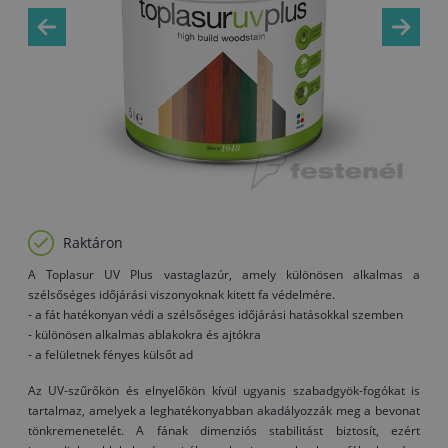
Raktáron
A Toplasur UV Plus vastaglazúr, amely különösen alkalmas a
szélsőséges időjárási viszonyoknak kitett fa védelmére.
- a fát hatékonyan védi a szélsőséges időjárási hatásokkal szemben
- különösen alkalmas ablakokra és ajtókra
- a felületnek fényes külsőt ad
Az UV-szűrőkön és elnyelőkön kívül ugyanis szabadgyök-fogókat is
tartalmaz, amelyek a leghatékonyabban akadályozzák meg a bevonat
tönkremenetelét. A fának dimenziós stabilitást biztosít, ezért