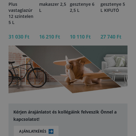
Plus
makaszer 2,5
gesztenye 6
gesztenye 5
sz
r
vastaglazúr
L
2,5 L
L KIFUTÓ
0,
12 színtelen
ő
5 L
31 030 Ft
16 210 Ft
10 110 Ft
27 740 Ft
5 
Kérjen árajánlatot és kollégáink felveszik Önnel a
kapcsolatot!
AJÁNLATKÉRÉS