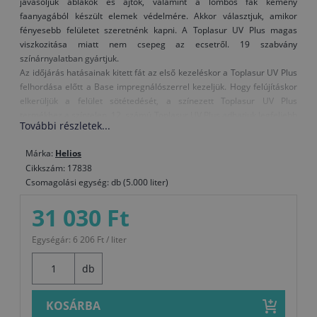
javasoljuk ablakok és ajtók, valamint a lombos fák kemény
faanyagából készült elemek védelmére. Akkor választjuk, amikor
fényesebb felületet szeretnénk kapni. A Toplasur UV Plus magas
viszkozitása miatt nem csepeg az ecsetről. 19 szabvány
színárnyalatban gyártjuk.
Az időjárás hatásainak kitett fát az első kezeléskor a Toplasur UV Plus
felhordása előtt a Base impregnálószerrel kezeljük. Hogy felújításkor
elkerüljük a felület sötétedését, a színezett Toplasur UV Plus
termékhez a színtelen, 12. számú Toplasur UV Plus adhatjuk legfeljebb
További részletek...
azonos mennyiségben és az így kapott keveréket visszük fel a
felületre.
Márka:
Helios
Amikor kerti bútort festünk vagy mechanikai igénybevételnek kitett
Cikkszám: 17838
faelemeket, az igénybevétel előtt egy héten keresztül hagyjuk
Csomagolási egység: db (5.000 liter)
száradni.
31 030 Ft
Figyelmeztetés: A színtelen, 12. számú Toplasur UV Plus nem
alkalmas utolsó bevonatrétegként a sötét színű lazúrokra, vagy a
Egységár: 6 206 Ft / liter
sötétebb színárnyalatú fafajtákra, mivel a különleges UV-szűrők
és elnyelők tejszerű külsőt adhatnak a felületnek.
db
KOSÁRBA
Felhasználás: