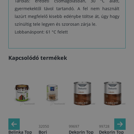
Tárolás: eredeti csomagolásban, 30 °C alatt,
gyermekektől távol tartandó. A fel nem használt
lazúrt megfelelő kisebb edénybe töltse át, úgy hogy
színültig tele legyen és szorosan zárja le.
Lobbanáspont: 61 °C felett
Kapcsolódó termékek
03577
32050
99697
99728
28
p
Belinka Top
Bori
Dekorin Top
Dekorin Top
Bo