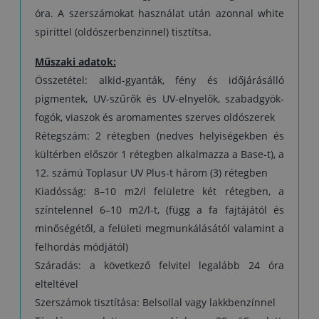
óra. A szerszámokat használat után azonnal white
spirittel (oldószerbenzinnel) tisztítsa.
Műszaki adatok:
Összetétel: alkid-gyanták, fény és időjárásálló
pigmentek, UV-szűrők és UV-elnyelők, szabadgyök-
fogók, viaszok és aromamentes szerves oldószerek
Rétegszám: 2 rétegben (nedves helyiségekben és
kültérben először 1 rétegben alkalmazza a Base-t), a
12. számú Toplasur UV Plus-t három (3) rétegben
Kiadósság: 8–10 m2/l felületre két rétegben, a
színtelennel 6–10 m2/l-t, (függ a fa fajtájától és
minőségétől, a felületi megmunkálásától valamint a
felhordás módjától)
Száradás: a következő felvitel legalább 24 óra
elteltével
Szerszámok tisztítása: Belsollal vagy lakkbenzínnel