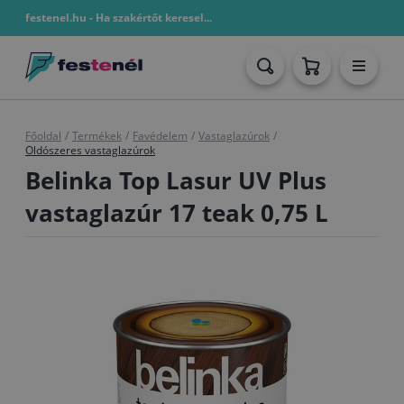
festenel.hu - Ha szakértőt keresel...
Főoldal
/
Termékek
/
Favédelem
/
Vastaglazúrok
/
Oldószeres vastaglazúrok
Belinka Top Lasur UV Plus
vastaglazúr 17 teak 0,75 L