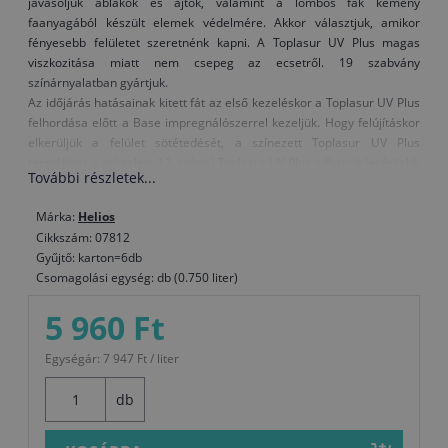
javasoljuk ablakok és ajtók, valamint a lombos fák kemény
faanyagából készült elemek védelmére. Akkor választjuk, amikor
fényesebb felületet szeretnénk kapni. A Toplasur UV Plus magas
viszkozitása miatt nem csepeg az ecsetről. 19 szabvány
színárnyalatban gyártjuk.
Az időjárás hatásainak kitett fát az első kezeléskor a Toplasur UV Plus
felhordása előtt a Base impregnálószerrel kezeljük. Hogy felújításkor
elkerüljük a felület sötétedését, a színezett Toplasur UV Plus
termékhez a színtelen, 12. számú Toplasur UV Plus adhatjuk legfeljebb
További részletek...
azonos mennyiségben és az így kapott keveréket visszük fel a
felületre.
Márka:
Helios
Amikor kerti bútort festünk vagy mechanikai igénybevételnek kitett
Cikkszám: 07812
faelemeket, az igénybevétel előtt egy héten keresztül hagyjuk
Gyűjtő: karton=6db
száradni.
Csomagolási egység: db (0.750 liter)
Figyelmeztetés: A színtelen, 12. számú Toplasur UV Plus nem
5 960 Ft
alkalmas utolsó bevonatrétegként a sötét színű lazúrokra, vagy a
sötétebb színárnyalatú fafajtákra, mivel a különleges UV-szűrők
Egységár: 7 947 Ft / liter
és elnyelők tejszerű külsőt adhatnak a felületnek.
db
Felhasználás: