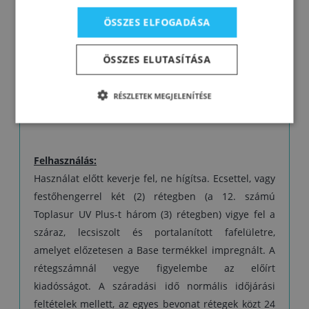
Figyelmeztetés: A színtelen, 12. számú Toplasur
ÖSSZES ELFOGADÁSA
UV Plus nem alkalmas utolsó bevonatrétegként a
sötét színű lazúrokra, vagy a sötétebb
ÖSSZES ELUTASÍTÁSA
színárnyalatú fafajtákra, mivel a különleges UV-
szűrők és elnyelők tejszerű külsőt adhatnak a
RÉSZLETEK MEGJELENÍTÉSE
felületnek.
Felhasználás:
Használat előtt keverje fel, ne hígítsa. Ecsettel, vagy
festőhengerrel két (2) rétegben (a 12. számú
Toplasur UV Plus-t három (3) rétegben) vigye fel a
száraz, lecsiszolt és portalanított fafelületre,
amelyet előzetesen a Base termékkel impregnált. A
rétegszámnál vegye figyelembe az előírt
kiadósságot. A száradási idő normális időjárási
feltételek mellett, az egyes bevonat rétegek közt 24