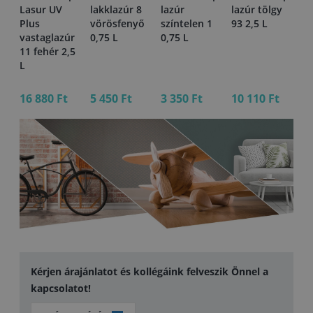
Lasur UV
lakklazúr 8
lazúr
lazúr tölgy
la
Plus
vörösfenyő
színtelen 1
93 2,5 L
cs
r
vastaglazúr
0,75 L
0,75 L
L 
,75
11 fehér 2,5
L
16 880 Ft
5 450 Ft
3 350 Ft
10 110 Ft
27
Kérjen árajánlatot és kollégáink felveszik Önnel a
kapcsolatot!