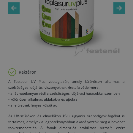
Raktáron
A Toplasur UV Plus vastaglazúr, amely különösen alkalmas a
szélsőséges időjárási viszonyoknak kitett fa védelmére.
- a fát hatékonyan védi a szélsőséges időjárási hatásokkal szemben
- különösen alkalmas ablakokra és ajtókra
- a felületnek fényes külsőt ad
Az UV-szűrőkön és elnyelőkön kívül ugyanis szabadgyök-fogókat is
tartalmaz, amelyek a leghatékonyabban akadályozzák meg a bevonat
tönkremenetelét. A fának dimenziós stabilitást biztosít, ezért