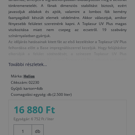
tönkremenetelét. A fának dimenziós stabilitást biztosít, ezért
javasoljuk ablakok és ajtók, valamint a lombos fák kemény
faanyagából készült elemek védelmére. Akkor választjuk, amikor
fényesebb felületet szeretnénk kapni. A Toplasur UV Plus magas
viszkozitása miatt nem csepeg az ecsetről. 19 szabvány
színárnyalatban gyártjuk.
Az időjárás hatásainak kitett fát az első kezeléskor a Toplasur UV Plus
felhordása előtt a Base impregnálószerrel kezeljük. Hogy felújításkor
elkerüljük a felület sötétedését, a színezett Toplasur UV Plus
termékhez a színtelen, 12. számú Toplasur UV Plus adhatjuk legfeljebb
További részletek...
azonos mennyiségben és az így kapott keveréket visszük fel a
felületre.
Márka:
Helios
Amikor kerti bútort festünk vagy mechanikai igénybevételnek kitett
Cikkszám: 02230
faelemeket, az igénybevétel előtt egy héten keresztül hagyjuk
Gyűjtő: karton=4db
száradni.
Csomagolási egység: db (2.500 liter)
Figyelmeztetés: A színtelen, 12. számú Toplasur UV Plus nem
16 880 Ft
alkalmas utolsó bevonatrétegként a sötét színű lazúrokra, vagy a
sötétebb színárnyalatú fafajtákra, mivel a különleges UV-szűrők
Egységár: 6 752 Ft / liter
és elnyelők tejszerű külsőt adhatnak a felületnek.
db