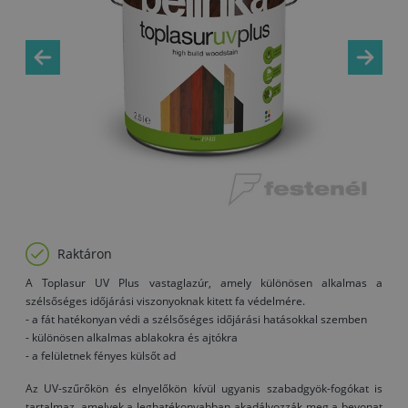
Raktáron
A Toplasur UV Plus vastaglazúr, amely különösen alkalmas a
szélsőséges időjárási viszonyoknak kitett fa védelmére.
- a fát hatékonyan védi a szélsőséges időjárási hatásokkal szemben
- különösen alkalmas ablakokra és ajtókra
- a felületnek fényes külsőt ad
Az UV-szűrőkön és elnyelőkön kívül ugyanis szabadgyök-fogókat is
tartalmaz, amelyek a leghatékonyabban akadályozzák meg a bevonat