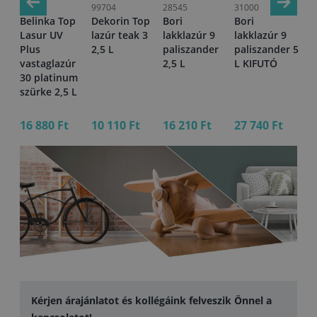
68432
99704
28545
31000
07
p
Belinka Top
Dekorin Top
Bori
Bori
Be
Lasur UV
lazúr teak 3
lakklazúr 9
lakklazúr 9
La
Plus
2,5 L
paliszander
paliszander 5
Pl
r
vastaglazúr
2,5 L
L KIFUTÓ
va
 L
30 platinum
13
szürke 2,5 L
L
16 880 Ft
10 110 Ft
16 210 Ft
27 740 Ft
5 
Kérjen árajánlatot és kollégáink felveszik Önnel a