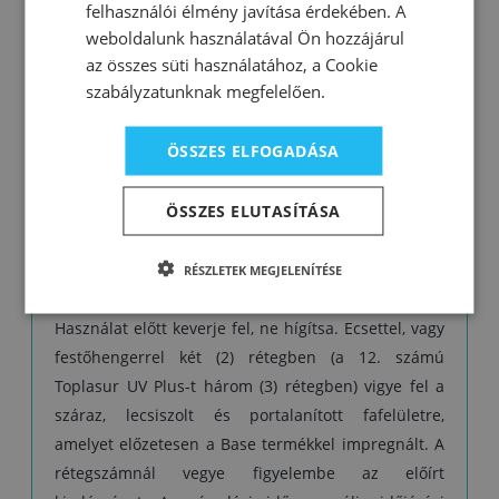
felhasználói élmény javítása érdekében. A
előtt egy héten keresztül hagyjuk száradni.
weboldalunk használatával Ön hozzájárul
Figyelmeztetés: A színtelen, 12. számú Toplasur
az összes süti használatához, a Cookie
UV Plus nem alkalmas utolsó bevonatrétegként a
szabályzatunknak megfelelően.
sötét színű lazúrokra, vagy a sötétebb
színárnyalatú fafajtákra, mivel a különleges UV-
ÖSSZES ELFOGADÁSA
szűrők és elnyelők tejszerű külsőt adhatnak a
felületnek.
ÖSSZES ELUTASÍTÁSA
RÉSZLETEK MEGJELENÍTÉSE
Felhasználás:
Használat előtt keverje fel, ne hígítsa. Ecsettel, vagy
festőhengerrel két (2) rétegben (a 12. számú
Toplasur UV Plus-t három (3) rétegben) vigye fel a
száraz, lecsiszolt és portalanított fafelületre,
amelyet előzetesen a Base termékkel impregnált. A
rétegszámnál vegye figyelembe az előírt