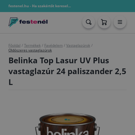
festenel.hu - Ha szakértőt keresel...
Főoldal
/
Termékek
/
Favédelem
/
Vastaglazúrok
/
Oldószeres vastaglazúrok
Belinka Top Lasur UV Plus
vastaglazúr 24 paliszander 2,5
L