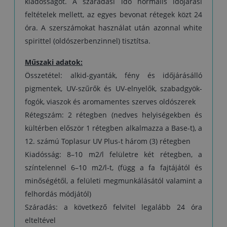
kiadósságot. A száradási idő normális időjárási
feltételek mellett, az egyes bevonat rétegek közt 24
óra. A szerszámokat használat után azonnal white
spirittel (oldószerbenzinnel) tisztítsa.
Műszaki adatok:
Összetétel: alkid-gyanták, fény és időjárásálló
pigmentek, UV-szűrők és UV-elnyelők, szabadgyök-
fogók, viaszok és aromamentes szerves oldószerek
Rétegszám: 2 rétegben (nedves helyiségekben és
kültérben először 1 rétegben alkalmazza a Base-t), a
12. számú Toplasur UV Plus-t három (3) rétegben
Kiadósság: 8–10 m2/l felületre két rétegben, a
színtelennel 6–10 m2/l-t, (függ a fa fajtájától és
minőségétől, a felületi megmunkálásától valamint a
felhordás módjától)
Száradás: a következő felvitel legalább 24 óra
elteltével