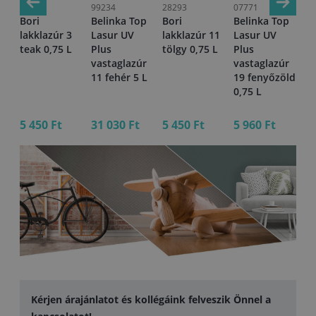
28312
99234
28293
07771
06
Bori
Belinka Top
Bori
Belinka Top
Be
12
lakklazúr 3
Lasur UV
lakklazúr 11
Lasur UV
La
2,5
teak 0,75 L
Plus
tölgy 0,75 L
Plus
Pl
vastaglazúr
vastaglazúr
va
11 fehér 5 L
19 fenyőzöld
13
0,75 L
L
5 450 Ft
31 030 Ft
5 450 Ft
5 960 Ft
16
Kérjen árajánlatot és kollégáink felveszik Önnel a