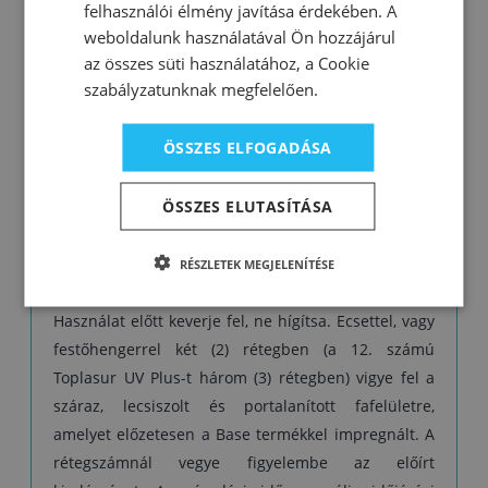
felhasználói élmény javítása érdekében. A
előtt egy héten keresztül hagyjuk száradni.
weboldalunk használatával Ön hozzájárul
Figyelmeztetés: A színtelen, 12. számú Toplasur
az összes süti használatához, a Cookie
UV Plus nem alkalmas utolsó bevonatrétegként a
szabályzatunknak megfelelően.
sötét színű lazúrokra, vagy a sötétebb
színárnyalatú fafajtákra, mivel a különleges UV-
ÖSSZES ELFOGADÁSA
szűrők és elnyelők tejszerű külsőt adhatnak a
felületnek.
ÖSSZES ELUTASÍTÁSA
RÉSZLETEK MEGJELENÍTÉSE
Felhasználás:
Használat előtt keverje fel, ne hígítsa. Ecsettel, vagy
festőhengerrel két (2) rétegben (a 12. számú
Toplasur UV Plus-t három (3) rétegben) vigye fel a
száraz, lecsiszolt és portalanított fafelületre,
amelyet előzetesen a Base termékkel impregnált. A
rétegszámnál vegye figyelembe az előírt