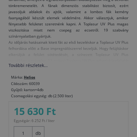
tönkremenetelét. A fának dimenziós stabilitást biztosít, ezért
javasoljuk ablakok és ajtók, valamint a lombos fák kemény
faanyagából készült elemek védelmére. Akkor választjuk, amikor
fényesebb felületet szeretnénk kapni. A Toplasur UV Plus magas
viszkozitása miatt nem csepeg az ecsetről. 19 szabvány
színárnyalatban gyártjuk.
Az időjárás hatásainak kitett fát az első kezeléskor a Toplasur UV Plus
felhordása előtt a Base impregnálószerrel kezeljük. Hogy felújításkor
elkerüljük a felület sötétedését, a színezett Toplasur UV Plus
termékhez a színtelen, 12. számú Toplasur UV Plus adhatjuk legfeljebb
További részletek...
azonos mennyiségben és az így kapott keveréket visszük fel a
felületre.
Márka:
Helios
Amikor kerti bútort festünk vagy mechanikai igénybevételnek kitett
Cikkszám: 60039
faelemeket, az igénybevétel előtt egy héten keresztül hagyjuk
Gyűjtő: karton=4db
száradni.
Csomagolási egység: db (2.500 liter)
Figyelmeztetés: A színtelen, 12. számú Toplasur UV Plus nem
15 630 Ft
alkalmas utolsó bevonatrétegként a sötét színű lazúrokra, vagy a
sötétebb színárnyalatú fafajtákra, mivel a különleges UV-szűrők
Egységár: 6 252 Ft / liter
és elnyelők tejszerű külsőt adhatnak a felületnek.
db