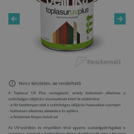
Nincs készleten, de rendelhető
A Toplasur UV Plus vastaglazúr, amely különösen alkalmas a
szélsőséges időjárási viszonyoknak kitett fa védelmére.
- a fát hatékonyan védi a szélsőséges időjárási hatásokkal szemben
- különösen alkalmas ablakokra és ajtókra
- a felületnek fényes külsőt ad
Az UV-szűrőkön és elnyelőkön kívül ugyanis szabadgyök-fogókat is
tartalmaz, amelyek a leghatékonyabban akadályozzák meg a bevonat