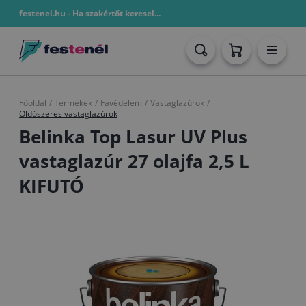
festenel.hu - Ha szakértőt keresel...
Főoldal
/
Termékek
/
Favédelem
/
Vastaglazúrok
/
Oldószeres vastaglazúrok
Belinka Top Lasur UV Plus
vastaglazúr 27 olajfa 2,5 L
KIFUTÓ