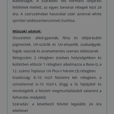
kiadósságot. A száradási idő normális időjárási
feltételek mellett, az egyes bevonat rétegek közt 24
óra. A szerszámokat használat után azonnal white
spirittel (oldószerbenzinnel) tisztítsa.
Műszaki adatok:
Összetétel: alkid-gyanták, fény és időjárásálló
pigmentek, UV-szűrők és UV-elnyelők, szabadgyök-
fogók, viaszok és aromamentes szerves oldószerek
Rétegszám: 2 rétegben (nedves helyiségekben és
kültérben először 1 rétegben alkalmazza a Base-t), a
12. számú Toplasur UV Plus-t három (3) rétegben
Kiadósság: 8–10 m2/l felületre két rétegben, a
színtelennel 6–10 m2/l-t, (függ a fa fajtájától és
minőségétől, a felületi megmunkálásától valamint a
felhordás módjától)
Száradás: a következő felvitel legalább 24 óra
elteltével