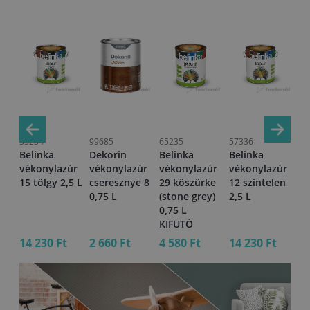
55254
99685
65235
57336
68
Belinka
Dekorin
Belinka
Belinka
Be
vékonylazúr
vékonylazúr
vékonylazúr
vékonylazúr
vé
úr
15 tölgy 2,5 L
cseresznye 8
29 kőszürke
12 színtelen
30
L
0,75 L
(stone grey)
2,5 L
sz
0,75 L
KIFUTÓ
14 230 Ft
2 660 Ft
4 580 Ft
14 230 Ft
14