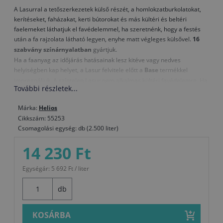
A Lasurral a tetőszerkezetek külső részét, a homlokzatburkolatokat,
kerítéseket, faházakat, kerti bútorokat és más kültéri és beltéri
faelemeket láthatjuk el favédelemmel, ha szeretnénk, hogy a festés
után a fa rajzolata látható legyen, enyhe matt végleges külsővel.
16
szabvány színárnyalatban
gyártjuk.
Ha a faanyag az időjárás hatásainak lesz kitéve vagy nedves
helyiségben kap helyet, a Lasur felvitele előtt a
Base
termékkel
impregnáljuk. A színtelen Lasur nem alkalmas kültéri favédelemre. Ha
További részletek...
szeretnénk megőrizni az időjárás hatásainak kitett faelemek
természetes külsejét, a
Toplasur uv plus
termékkel védőkezeljük.
Márka:
Helios
Cikkszám: 55253
Csomagolási egység: db (2.500 liter)
14 230 Ft
Egységár: 5 692 Ft / liter
db
KOSÁRBA