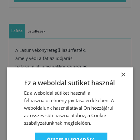
Leírás
Letöltések
A Lasur vékonyrétegű lazúrfesték,
amely védi a fát az időjárás
hatásai elől, ugyanakkor színezi és
×
nemesíti azt.
Ez a weboldal sütiket használ
favédő vékonylazúr
Ez a weboldal sütiket használ a
amely védi a fát az időjárás
felhasználói élmény javítása érdekében. A
hatásai elől, ugyanakkor színezi
weboldalunk használatával Ön hozzájárul
az összes süti használatához, a Cookie
és nemesíti azt
szabályzatunknak megfelelően.
enyhe matt végleges külsővel
ÖSSZES ELFOGADÁSA
A Lasurral a tetőszerkezetek külső részét, a