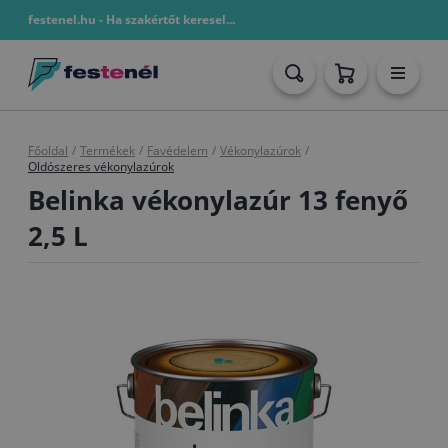
festenel.hu - Ha szakértőt keresel...
Főoldal
/
Termékek
/
Favédelem
/
Vékonylazúrok
/
Oldószeres vékonylazúrok
Belinka vékonylazúr 13 fenyő
2,5 L