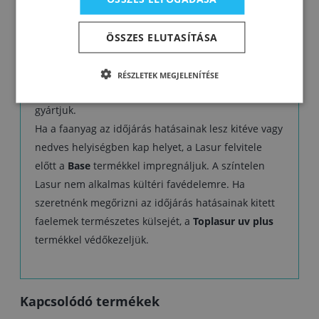
homlokzatburkolatokat, kerítéseket, faházakat, kerti
bútorokat és más kültéri és beltéri faelemeket
ÖSSZES ELUTASÍTÁSA
láthatjuk el favédelemmel, ha szeretnénk, hogy a
festés után a fa rajzolata látható legyen, enyhe matt
RÉSZLETEK MEGJELENÍTÉSE
végleges külsővel.
16 szabvány színárnyalatban
gyártjuk.
Ha a faanyag az időjárás hatásainak lesz kitéve vagy
nedves helyiségben kap helyet, a Lasur felvitele
előtt a
Base
termékkel impregnáljuk. A színtelen
Lasur nem alkalmas kültéri favédelemre. Ha
szeretnénk megőrizni az időjárás hatásainak kitett
faelemek természetes külsejét, a
Toplasur uv plus
termékkel védőkezeljük.
Kapcsolódó termékek