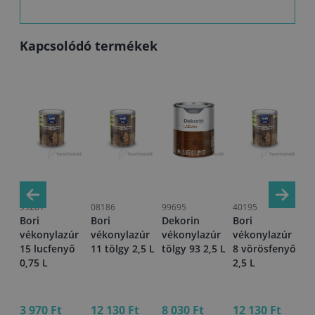
Kapcsolódó termékek
99281
08186
99695
40195
99
Bori
Bori
Dekorin
Bori
Bo
úr
vékonylazúr
vékonylazúr
vékonylazúr
vékonylazúr
vi
öld
15 lucfenyő
11 tölgy 2,5 L
tölgy 93 2,5 L
8 vörösfenyő
vé
TÓ
0,75 L
2,5 L
3 
3 970 Ft
12 130 Ft
8 030 Ft
12 130 Ft
4 