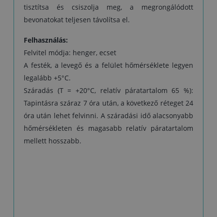
tisztítsa és csiszolja meg, a megrongálódott
bevonatokat teljesen távolítsa el.
Felhasználás:
Felvitel módja: henger, ecset
A festék, a levegő és a felület hőmérséklete legyen
legalább +5°C.
Száradás (T = +20°C, relatív páratartalom 65 %):
Tapintásra száraz 7 óra után, a következő réteget 24
óra után lehet felvinni. A száradási idő alacsonyabb
hőmérsékleten és magasabb relatív páratartalom
mellett hosszabb.