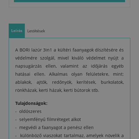
óra után, a következő réteget 24 óra után lehet felvinni. A száradási
idő alacsonyabb hőmérsékleten és magasabb relatív páratartalom
mellett hosszabb.
Leírás
Letöltések
A BORI lazúr 3in1 a kültéri faanyagok díszítésére és
védelmére szolgál, mivel kiváló védelmet nyújt a
napsugárzás ellen, valamint az időjárás egyéb
hatásai ellen. Alkalmas olyan felületekre, mint:
ablakok, ajtók, redőnyök, kerítések, burkolatok,
rönkházak, kerti házak, kerti bútorok stb.
Tulajdonságok:
- oldószeres
- selyemfényű filmréteget alkot
- megvédi a faanyagot a penész ellen
- különböző viaszokat tartalmaz, amelyek növelik a