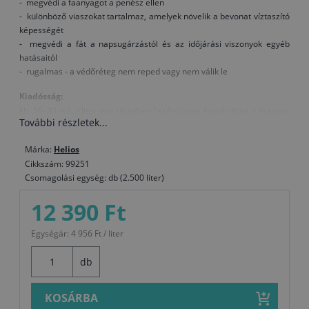
- megvédi a faanyagot a penész ellen
- különböző viaszokat tartalmaz, amelyek növelik a bevonat víztaszító
képességét
- megvédi a fát a napsugárzástól és az időjárási viszonyok egyéb
hatásaitól
- rugalmas - a védőréteg nem reped vagy nem válik le
Kiadósság:
kb. 16–20 m2 / liter egy rétegben (a tényleges fogyás függ a faanyag
További részletek...
kezelésétől, típusától és a felvitt mennyiségtől).
Felület előkészítése:
Márka:
Helios
Új faanyag:
Cikkszám: 99251
A nedvességtartalom nyitvatermőknél nem haladhatja
Csomagolási egység: db (2.500 liter)
meg a 15%-ot, lombhullató fáknál pedig a 12%-ot. A száraz felületet
csiszolja és tisztítsa meg, a viaszt, gyantát vagy zsiradékot Nitro
12 390 Ft
hígítóval távolítsa el.
Régi bevonat felújítása:
A sértetlen bevonatot tisztítsa és csiszolja
Egységár: 4 956 Ft / liter
meg, a megrongálódott bevonatokat teljesen távolítsa el.
Felhasználás:
db
Felvitel módja: henger, ecset
A festék, a levegő és a felület hőmérséklete legyen legalább +5°C.
KOSÁRBA
Száradás (T = +20°C, relatív páratartalom 65 %): Tapintásra száraz 7