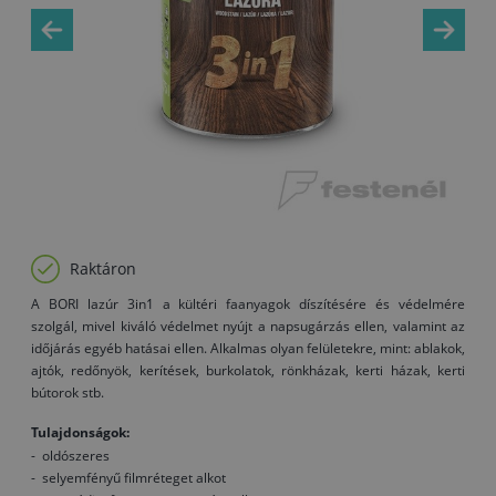
Raktáron
A BORI lazúr 3in1 a kültéri faanyagok díszítésére és védelmére
szolgál, mivel kiváló védelmet nyújt a napsugárzás ellen, valamint az
időjárás egyéb hatásai ellen. Alkalmas olyan felületekre, mint: ablakok,
ajtók, redőnyök, kerítések, burkolatok, rönkházak, kerti házak, kerti
bútorok stb.
Tulajdonságok:
- oldószeres
- selyemfényű filmréteget alkot