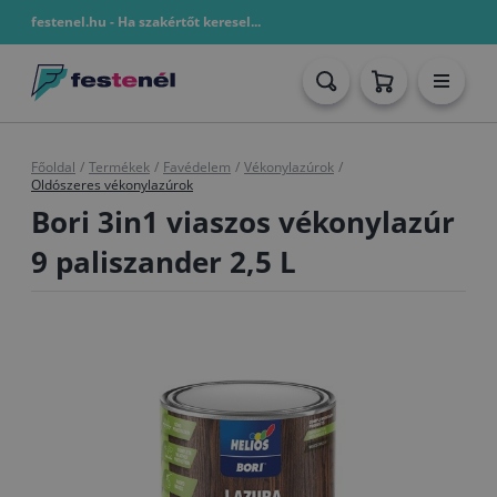
festenel.hu - Ha szakértőt keresel...
Főoldal
/
Termékek
/
Favédelem
/
Vékonylazúrok
/
Oldószeres vékonylazúrok
Bori 3in1 viaszos vékonylazúr
9 paliszander 2,5 L