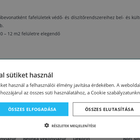
bevonatként fafelületek védő- és díszítőrendszereihez bel- és külté
b.
10 – 12 m2 felületre elegendő
l sütiket használ
iket használ a felhasználói élmény javítása érdekében. A webolda
hozzájárul az összes süti használatához, a Cookie szabályzatunk
ÖSSZES ELFOGADÁSA
ÖSSZES ELUTASÍTÁSA
RÉSZLETEK MEGJELENÍTÉSE
55274
99667
99238
onylazúr
Belinka vékonylazúr
Dekorin
Bori 3i