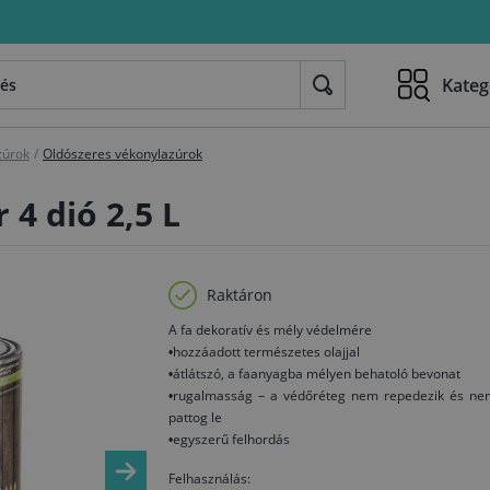
Kateg
zúrok
/
Oldószeres vékonylazúrok
 4 dió 2,5 L
Raktáron
A fa dekoratív és mély védelmére
•hozzáadott természetes olajjal
•átlátszó, a faanyagba mélyen behatoló bevonat
•rugalmasság – a védőréteg nem repedezik és ne
pattog le
•egyszerű felhordás
Felhasználás: