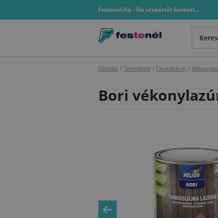
festenel.hu - Ha szakértőt keresel...
Főoldal
/
Termékek
/
Favédelem
/
Vékonyla
Bori vékonylazúr