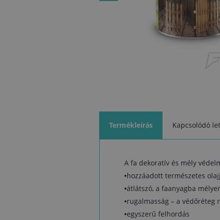
Termékleírás
Kapcsolódó let
A fa dekoratív és mély védel
•hozzáadott természetes olaj
•átlátszó, a faanyagba mélye
•rugalmasság – a védőréteg 
•egyszerű felhordás