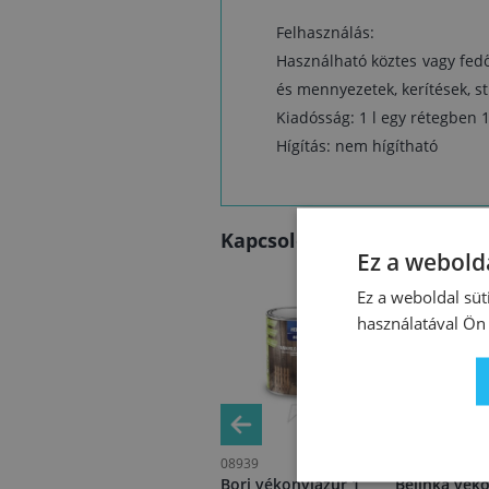
Felhasználás:
Használható köztes vagy fedő
és mennyezetek, kerítések, st
Kiadósság: 1 l egy rétegben 
Hígítás: nem hígítható
Kapcsolódó termékek
Ez a webolda
Ez a weboldal süt
használatával Ön 
99685
08939
55793
Dekorin
Bori vékonylazúr 1
Belinka vék