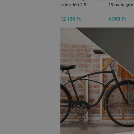
y
vékonylazúr
színtelen 2,5 L
23 mahagóni
cseresznye 8 0,75 L
2 660 Ft
12 130 Ft
4 960 Ft