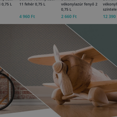
 0,75 L
11 fehér 0,75 L
vékonylazúr fenyő 2
vékonyl
0,75 L
színtele
4 960 Ft
2 660 Ft
12 390 