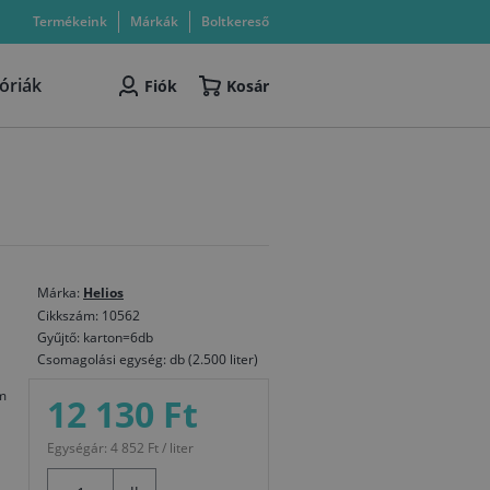
Termékeink
Márkák
Boltkereső
óriák
Fiók
Kosár
Márka:
Helios
Cikkszám: 10562
Gyűjtő: karton=6db
Csomagolási egység: db (2.500 liter)
m
12 130 Ft
Egységár: 4 852 Ft / liter