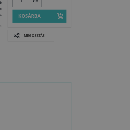
db
ek
:
k,
KOSÁRBA
e
MEGOSZTÁS
Biztonságtec
Termékleírás