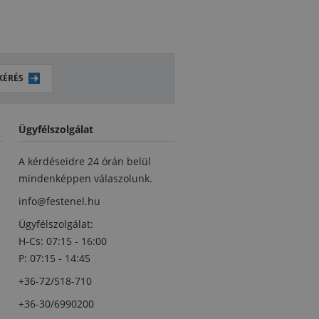
KÉRÉS
Ügyfélszolgálat
A kérdéseidre 24 órán belül
mindenképpen válaszolunk.
info@festenel.hu
Ügyfélszolgálat:
H-Cs: 07:15 - 16:00
P: 07:15 - 14:45
+36-72/518-710
+36-30/6990200