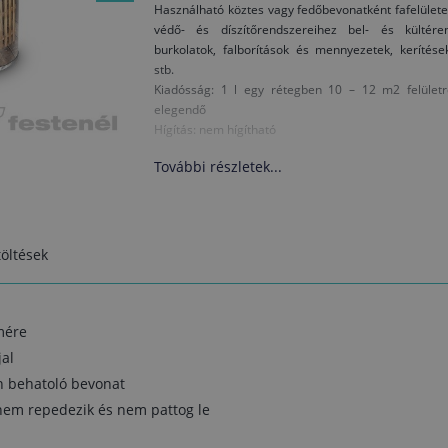
Használható köztes vagy fedőbevonatként fafelület
védő- és díszítőrendszereihez bel- és kültéren
burkolatok, falborítások és mennyezetek, kerítése
stb.
Kiadósság: 1 l egy rétegben 10 – 12 m2 felületr
elegendő
Hígítás: nem hígítható
További részletek...
öltések
mére
jal
n behatoló bevonat
nem repedezik és nem pattog le