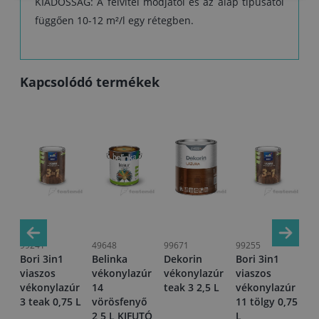
KIADÓSSÁG: A felvitel módjától és az alap típusától
függően 10-12 m²/l egy rétegben.
Kapcsolódó termékek
99241
49648
99671
99255
58
Bori 3in1
Belinka
Dekorin
Bori 3in1
Be
úr
viaszos
vékonylazúr
vékonylazúr
viaszos
vé
n
vékonylazúr
14
teak 3 2,5 L
vékonylazúr
25
3 teak 0,75 L
vörösfenyő
11 tölgy 0,75
m
2,5 L KIFUTÓ
L
0,