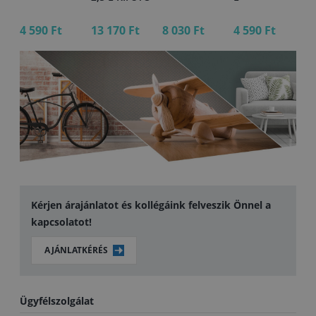
4 590 Ft
13 170 Ft
8 030 Ft
4 590 Ft
4 
Kérjen árajánlatot és kollégáink felveszik Önnel a
kapcsolatot!
AJÁNLATKÉRÉS
Ügyfélszolgálat