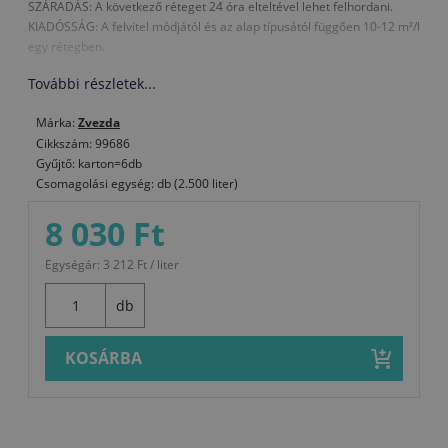
SZÁRADÁS: A következő réteget 24 óra elteltével lehet felhordani.
KIADÓSSÁG: A felvitel módjától és az alap típusától függően 10-12 m²/l
egy rétegben.
További részletek...
Márka:
Zvezda
Cikkszám: 99686
Gyűjtő: karton=6db
Csomagolási egység: db (2.500 liter)
8 030 Ft
Egységár: 3 212 Ft / liter
db
KOSÁRBA