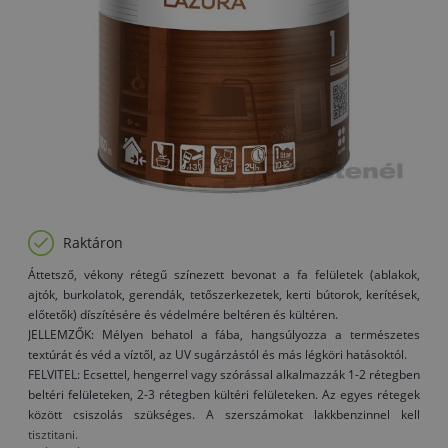
Raktáron
Áttetsző, vékony rétegű színezett bevonat a fa felületek (ablakok,
ajtók, burkolatok, gerendák, tetőszerkezetek, kerti bútorok, kerítések,
előtetők) díszítésére és védelmére beltéren és kültéren.
JELLEMZŐK: Mélyen behatol a fába, hangsúlyozza a természetes
textúrát és véd a víztől, az UV sugárzástól és más légköri hatásoktól.
FELVITEL: Ecsettel, hengerrel vagy szórással alkalmazzák 1-2 rétegben
beltéri felületeken, 2-3 rétegben kültéri felületeken. Az egyes rétegek
között csiszolás szükséges. A szerszámokat lakkbenzinnel kell
tisztitani.