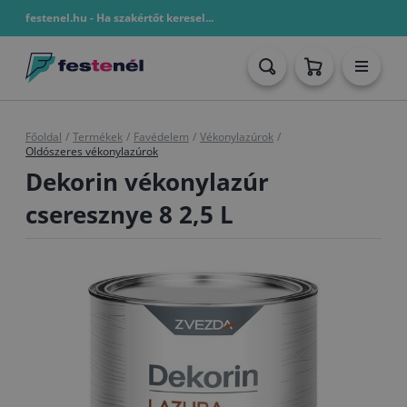
festenel.hu - Ha szakértőt keresel...
Főoldal
/
Termékek
/
Favédelem
/
Vékonylazúrok
/
Oldószeres vékonylazúrok
Dekorin vékonylazúr
cseresznye 8 2,5 L