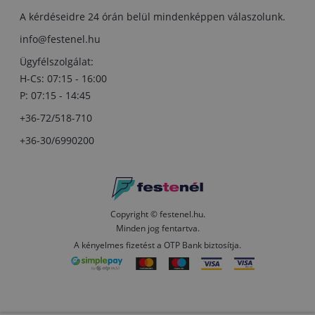
A kérdéseidre 24 órán belül mindenképpen válaszolunk.
info@festenel.hu
Ügyfélszolgálat:
H-Cs: 07:15 - 16:00
P: 07:15 - 14:45
+36-72/518-710
+36-30/6990200
Copyright © festenel.hu.
Minden jog fentartva.
A kényelmes fizetést a OTP Bank biztosítja.