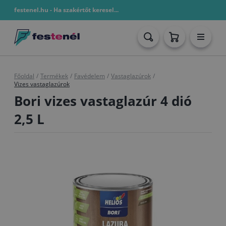
festenel.hu - Ha szakértőt keresel...
Főoldal
/
Termékek
/
Favédelem
/
Vastaglazúrok
/
Vizes vastaglazúrok
Bori vizes vastaglazúr 4 dió
2,5 L