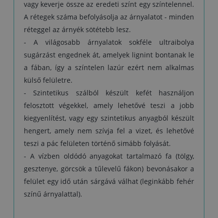
vagy keverje össze az eredeti színt egy színtelennel.
A rétegek száma befolyásolja az árnyalatot - minden
réteggel az árnyék sötétebb lesz.
- A világosabb árnyalatok sokféle ultraibolya
sugárzást engednek át, amelyek lignint bontanak le
a fában, így a színtelen lazúr ezért nem alkalmas
külső felületre.
- Szintetikus szálból készült kefét használjon
felosztott végekkel, amely lehetővé teszi a jobb
kiegyenlítést, vagy egy szintetikus anyagból készült
hengert, amely nem szívja fel a vizet, és lehetővé
teszi a pác felületen történő simább folyását.
- A vízben oldódó anyagokat tartalmazó fa (tölgy,
gesztenye, görcsök a tűlevelű fákon) bevonásakor a
felület egy idő után sárgává válhat (leginkább fehér
színű árnyalattal).