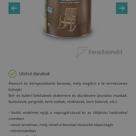
Utolsó darabok
Áttetsző és környezetbarát bevonat, mely megőrzi a fa természetes
külsejét
Bel- és kültéri fafelületek védelmére és díszítésére (asztalos munkák,
burkolatok, pergolák, kerti székek, rönkházak, kerti bútorok, stb.)
- kiváló védelmet nyújt a napsugárzással és az időjárási hatásokkal
szemben
- viaszt tartalmaz, mely növeli a bevonat víztaszító képességét
- méretstabilitás