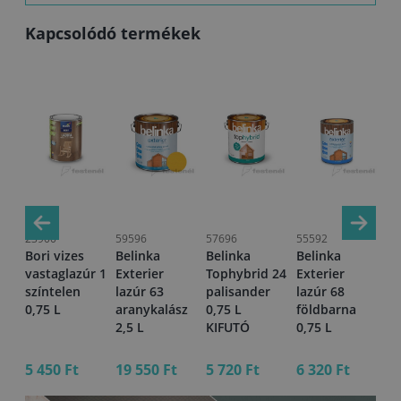
Kapcsolódó termékek
23900
59596
57696
55592
60
Bori vizes
Belinka
Belinka
Belinka
Be
r
vastaglazúr 1
Exterier
Tophybrid 24
Exterier
Ex
5 L
színtelen
lazúr 63
palisander
lazúr 68
la
0,75 L
aranykalász
0,75 L
földbarna
át
2,5 L
KIFUTÓ
0,75 L
L
5 450 Ft
19 550 Ft
5 720 Ft
6 320 Ft
6 