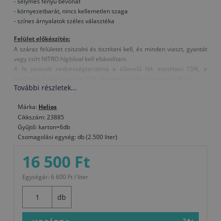
- selymes fényű bevonat
- környezetbarát, nincs kellemetlen szaga
- színes árnyalatok széles választéka
Felület előkészítés:
A száraz felületet csiszolni és tisztítani kell, és minden viaszt, gyantát
vagy zsírt NITRO hígítóval kell eltávolítani.
A fa javasolt nedvességtartalma a tűlevelű fák esetében 15%, a
lombhullató fák esetében 12%, de nem haladhatja meg a 20% -ot.
További részletek...
Felhasználás:
Felvitel módja: ecset, henger, szórás
Márka:
Helios
Hígítás: vízzel, legfeljebb 10 %-ig
Cikkszám: 23885
A festék, a levegő és a felület hőmérséklete legyen legalább +8°C.
Gyűjtő: karton=6db
Száradás (T = +20°C, relatív páratartalom 65 %): Száraz pormentes kb.
Csomagolási egység: db (2.500 liter)
30 percen belül, érintésre száraz 1 órán belül, 3 – 4 óra elteltével a
16 500 Ft
következő réteget kell felhordani.
Kiadósság: kb. 14 – 16 m2 / liter egy rétegben (a tényleges fogyás
függ a faanyag kezelésétől, típusától és a felvittel módjától)
Egységár: 6 600 Ft / liter
Szerszámok tisztítása: használat után azonnal vízzel, a megszáradt
festéket NITRO hígítóval
db
Összetétel: