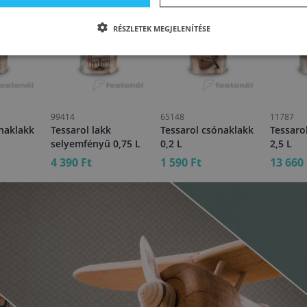
RÉSZLETEK MEGJELENÍTÉSE
99414
65148
11787
naklakk
Tessarol lakk
Tessarol csónaklakk
Tessaro
selyemfényű 0,75 L
0,2 L
2,5 L
4 390 Ft
1 590 Ft
13 660 