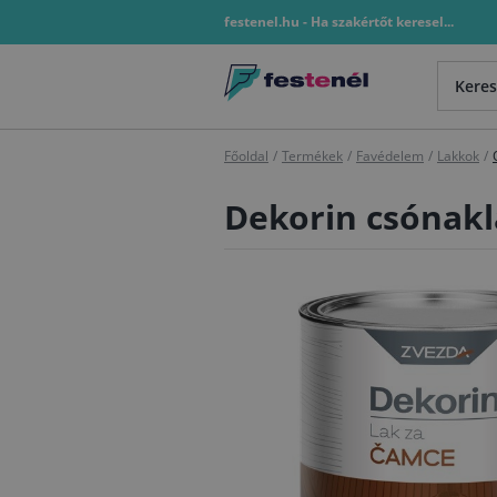
festenel.hu - Ha szakértőt keresel...
Főoldal
/
Termékek
/
Favédelem
/
Lakkok
/
Dekorin csónakl