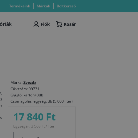
Termékeink
Márkák
Boltkereső
óriák
Fiók
Kosár
Márka:
Zvezda
Cikkszám: 99731
,
Gyűjtő: karton=3db
k)
Csomagolási egység: db (5.000 liter)
n
17 840 Ft
és
Egységár: 3 568 Ft / liter