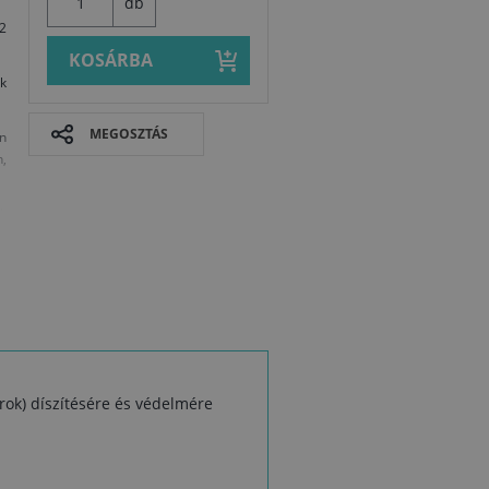
db
-2
KOSÁRBA
k
MEGOSZTÁS
n
n,
k
.
12
orok) díszítésére és védelmére
Biztonsági a