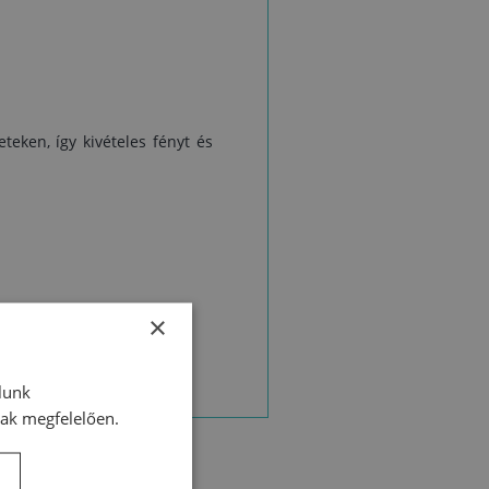
teken, így kivételes fényt és
×
lunk
nak megfelelően.