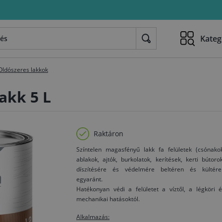
Kateg
Oldószeres lakkok
akk 5 L
Raktáron
Színtelen magasfényű lakk fa felületek (csónakok
ablakok, ajtók, burkolatok, kerítések, kerti bútoro
díszítésére és védelmére beltéren és kültére
egyaránt.
Hatékonyan védi a felületet a víztől, a légköri 
mechanikai hatásoktól.
Alkalmazás: