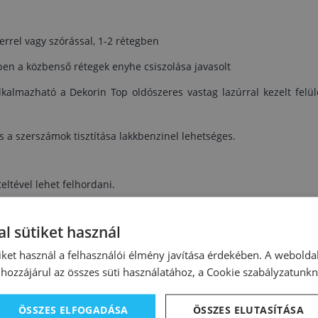
errel vagy szórással, 1-2 rétegben
en a közbenső rétegek enyhe csiszolása javasolt
kalmazható a Dekorin Top oldószeres vastag lazúrral kezelt felüle
 a szerszámok tisztítása lakkbenzinel lehetséges.
eltével lehet felhordani.
l sütiket használ
 típusától függően 10-12 m² / liter / réteg
iket használ a felhasználói élmény javítása érdekében. A webolda
hozzájárul az összes süti használatához, a Cookie szabályzatunk
ÖSSZES ELFOGADÁSA
ÖSSZES ELUTASÍTÁSA