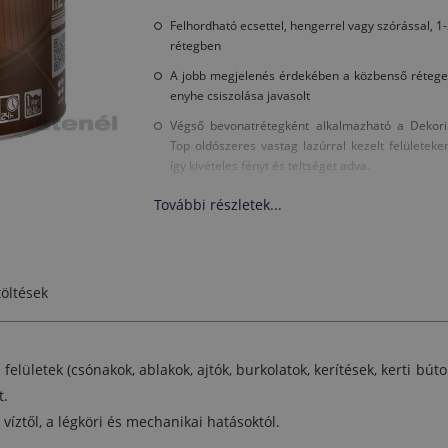
Felhordható ecsettel, hengerrel vagy szórással, 1
rétegben
A jobb megjelenés érdekében a közbenső rétege
enyhe csiszolása javasolt
Végső bevonatrétegként alkalmazható a Dekori
Top oldószeres vastag lazúrral kezelt felületeke
így kivételes fényt és teltséget adva.
Hígítás (maximum 5%-ig) és a szerszámo
További részletek...
tisztítása lakkbenzinel lehetséges.
Száradás:
A következő réteget 24 óra elteltével lehet felhordani
öltések
Kiadósság:
A felvitel módjától és az alap típusától függően 10-
m² / liter / réteg
felületek (csónakok, ablakok, ajtók, burkolatok, kerítések, kerti bút
t.
 víztől, a légköri és mechanikai hatásoktól.