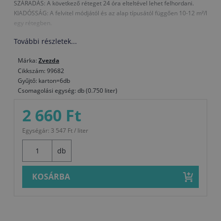
SZÁRADÁS: A következő réteget 24 óra elteltével lehet felhordani.
KIADÓSSÁG: A felvitel módjától és az alap típusától függően 10-12 m²/l
egy rétegben.
További részletek...
Márka:
Zvezda
Cikkszám: 99682
Gyűjtő: karton=6db
Csomagolási egység: db (0.750 liter)
2 660 Ft
Egységár: 3 547 Ft / liter
db
KOSÁRBA