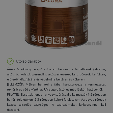
Utolsó darabok
Áttetsző, vékony rétegű színezett bevonat a fa felületek (ablakok,
ajtók, burkolatok, gerendák, tetőszerkezetek, kerti bútorok, kerítések,
előtetők) díszítésére és védelmére beltéren és kültéren.
JELLEMZŐK: Mélyen behatol a fába, hangsúlyozza a természetes
textúrát és véd a víztől, az UV sugárzástól és más légköri hatásoktól.
FELVITEL: Ecsettel, hengerrel vagy szórással alkalmazzák 1-2 rétegben
beltéri felületeken, 2-3 rétegben kültéri felületeken. Az egyes rétegek
között csiszolás szükséges. A szerszámokat lakkbenzinnel kell
tisztitani.