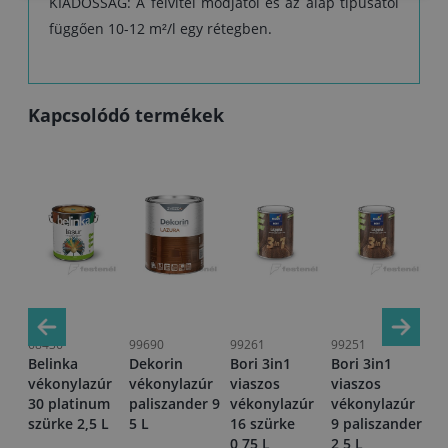
KIADÓSSÁG: A felvitel módjától és az alap típusától
függően 10-12 m²/l egy rétegben.
Kapcsolódó termékek
68436
99690
99261
99251
10
Belinka
Dekorin
Bori 3in1
Bori 3in1
Bo
úr
vékonylazúr
vékonylazúr
viaszos
viaszos
vé
30 platinum
paliszander 9
vékonylazúr
vékonylazúr
4 
szürke 2,5 L
5 L
16 szürke
9 paliszander
0,75 L
2,5 L