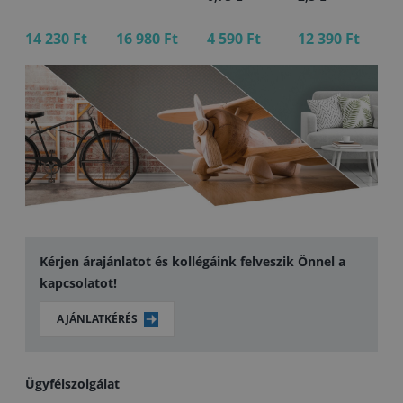
14 230 Ft
16 980 Ft
4 590 Ft
12 390 Ft
12
Kérjen árajánlatot és kollégáink felveszik Önnel a
kapcsolatot!
AJÁNLATKÉRÉS
Ügyfélszolgálat