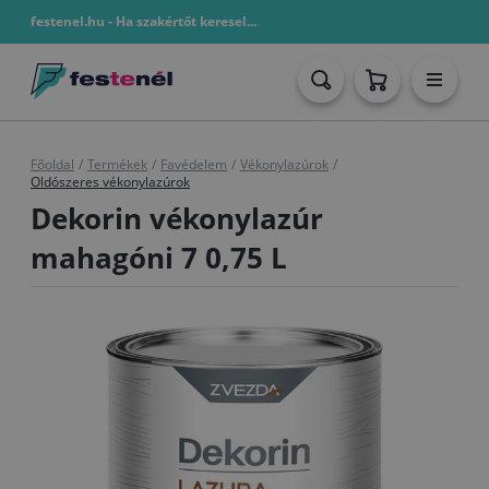
festenel.hu - Ha szakértőt keresel...
Főoldal
/
Termékek
/
Favédelem
/
Vékonylazúrok
/
Oldószeres vékonylazúrok
Dekorin vékonylazúr
mahagóni 7 0,75 L