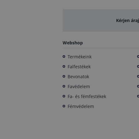
Kérjen ára
Webshop
Termékeink
Falfestékek
Bevonatok
Favédelem
Fa- és fémfestékek
Fémvédelem