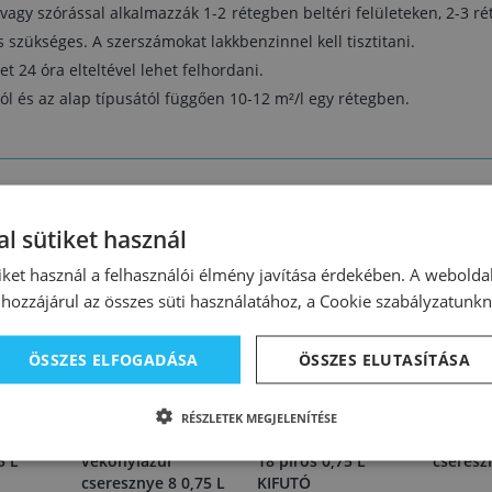
 vagy szórással alkalmazzák 1-2 rétegben beltéri felületeken, 2-3 ré
s szükséges. A szerszámokat lakkbenzinnel kell tisztitani.
 24 óra elteltével lehet felhordani.
ól és az alap típusától függően 10-12 m²/l egy rétegben.
l sütiket használ
iket használ a felhasználói élmény javítása érdekében. A webolda
hozzájárul az összes süti használatához, a Cookie szabályzatunk
ÖSSZES ELFOGADÁSA
ÖSSZES ELUTASÍTÁSA
99685
55250
21902
RÉSZLETEK MEGJELENÍTÉSE
onylazúr
Dekorin
Belinka vékonylazúr
Bori vé
5 L
vékonylazúr
18 piros 0,75 L
cseresz
cseresznye 8 0,75 L
KIFUTÓ