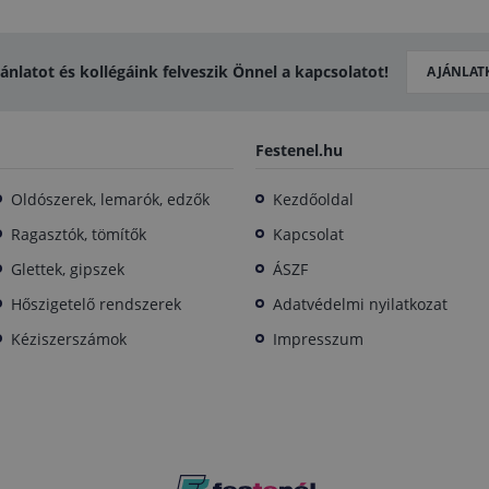
jánlatot és kollégáink felveszik Önnel a kapcsolatot!
AJÁNLAT
Festenel.hu
Oldószerek, lemarók, edzők
Kezdőoldal
Ragasztók, tömítők
Kapcsolat
Glettek, gipszek
ÁSZF
Hőszigetelő rendszerek
Adatvédelmi nyilatkozat
Kéziszerszámok
Impresszum