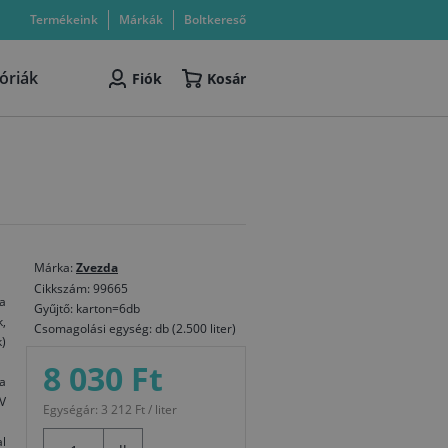
Termékeink
Márkák
Boltkereső
óriák
Fiók
Kosár
Márka:
Zvezda
Cikkszám: 99665
a
Gyűjtő: karton=6db
,
Csomagolási egység: db (2.500 liter)
k)
8 030 Ft
a
V
Egységár: 3 212 Ft / liter
l