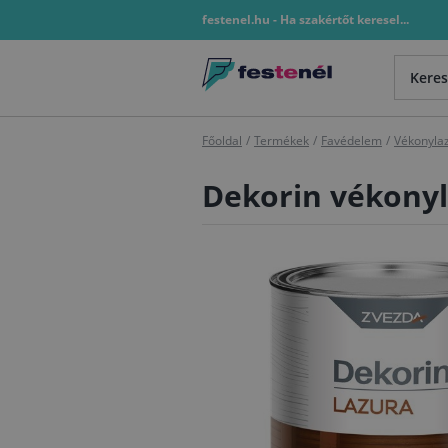
festenel.hu - Ha szakértőt keresel...
Főoldal
/
Termékek
/
Favédelem
/
Vékonyla
Dekorin vékonyla