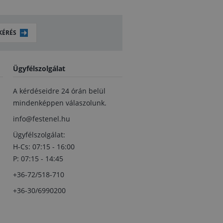
KÉRÉS
Ügyfélszolgálat
A kérdéseidre 24 órán belül
mindenképpen válaszolunk.
info@festenel.hu
Ügyfélszolgálat:
H-Cs: 07:15 - 16:00
P: 07:15 - 14:45
+36-72/518-710
+36-30/6990200