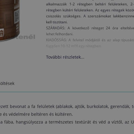
alkalmazzák 1-2 rétegben beltéri felületeken, 2-
rétegben kültéri felületeken. Az egyes rétegek közö
csiszolás szükséges. A szerszámokat lakkbenzinne
kell tisztitani.
SZÁRADÁS: A következő réteget 24 óra elteltéve
lehet felhordani.
KIADÓSSÁG: A felvitel módjától és az alap típusát
függően 10-12 m²/l egy rétegben.
További részletek...
öltések
zett bevonat a fa felületek (ablakok, ajtók, burkolatok, gerendák, t
ére és védelmére beltéren és kültéren.
 fába, hangsúlyozza a természetes textúrát és véd a víztől, az U