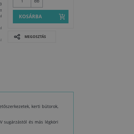
db
3
tt
KOSÁRBA
l
l
MEGOSZTÁS
ól
etőszerkezetek, kerti bútorok,
Biztonsági a
V sugárzástól és más légköri