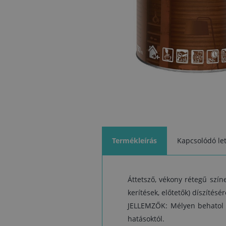
Termékleírás
Kapcsolódó let
Áttetsző, vékony rétegű színe
kerítések, előtetők) díszítés
JELLEMZŐK: Mélyen behatol a
hatásoktól.