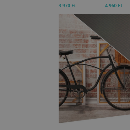
13 170 Ft
3 970 Ft
4 960 Ft