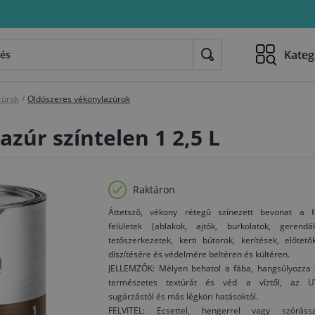
Kateg
zúrok
/
Oldószeres vékonylazúrok
zúr színtelen 1 2,5 L
Raktáron
Áttetsző, vékony rétegű színezett bevonat a f
felületek (ablakok, ajtók, burkolatok, gerendák
tetőszerkezetek, kerti bútorok, kerítések, előtető
díszítésére és védelmére beltéren és kültéren.
JELLEMZŐK: Mélyen behatol a fába, hangsúlyozza 
természetes textúrát és véd a víztől, az U
sugárzástól és más légköri hatásoktól.
FELVITEL: Ecsettel, hengerrel vagy szórássa