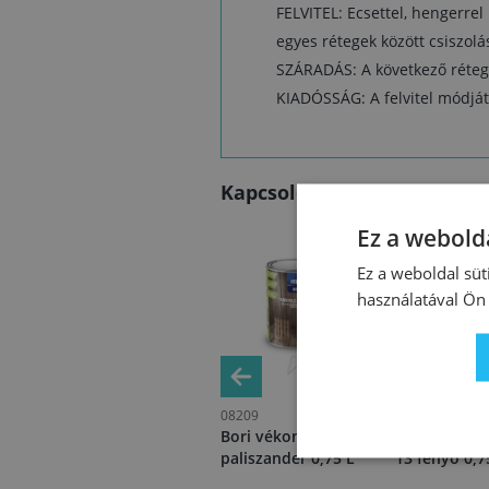
FELVITEL: Ecsettel, hengerrel
egyes rétegek között csiszolá
SZÁRADÁS: A következő réteget
KIADÓSSÁG: A felvitel módját
Kapcsolódó termékek
Ez a webolda
Ez a weboldal süt
használatával Ön 
65236
08209
50215
Belinka vékonylazúr
Bori vékonylazúr 9
Belinka vék
29 kőszürke (stone
paliszander 0,75 L
13 fenyő 0,7
grey) 2,5 L KIFUTÓ