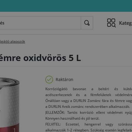
Kateg
ógátló alapozók
émre oxidvörös 5 L
Raktáron
Korróziógátló bevonat a beltéri és kültér
acélszerkezetek és a fémfelületek védelmére
Önállóan vagy a DURLIN Zománc fára és fémre vag
a DURLIN Antik zománc rendszerében alkalmazzák.
JELLEMZŐK: Tartós korrózió elleni védelmet nyújt
Könnyen használható és jól terül.
FELVITEL: Ecsettel, hengerrel vagy szórássa
alkalmazzák 1-2 rétegben. Szükség esetén legfelje