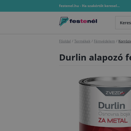
festenel.hu - Ha szakértőt keresel...
Főoldal
/
Termékek
/
Fémvédelem
/
Korrózi
Durlin alapozó f