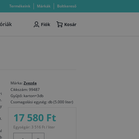
Termékeink
Márkák
Boltkereső
óriák
Fiók
Kosár
Márka:
Zvezda
Cikkszám: 99487
i
Gyűjtő: karton=3db
.
Csomagolási egység: db (5.000 liter)
y
17 580 Ft
.
Egységár: 3 516 Ft / liter
l
bb