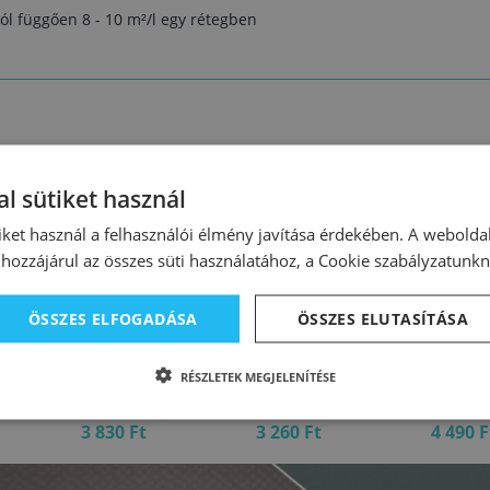
ól függően 8 - 10 m²/l egy rétegben
l sütiket használ
iket használ a felhasználói élmény javítása érdekében. A webolda
hozzájárul az összes süti használatához, a Cookie szabályzatunk
ÖSSZES ELFOGADÁSA
ÖSSZES ELUTASÍTÁSA
99409
99542
99612
lin TB
Tessarol Egalin TB
Durlin korroziógátló
Nitro a
RÉSZLETEK MEGJELENÍTÉSE
dvörös
alapozó szürke
alapozó oxidvörös 1
szürke 
nitrós 0,75 L
kg
KIFUTÓ
3 830 Ft
3 260 Ft
4 490 F