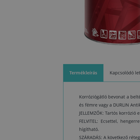
Termékleírás
Kapcsolódó let
Korróziógátló bevonat a belt
és fémre vagy a DURLIN Ant
JELLEMZŐK: Tartós korrózió e
FELVITEL: Ecsettel, hengerr
hígítható.
SZÁRADÁS: A következő rétege