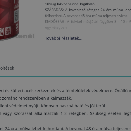
10%-ig lakkbenzínnel hígítható.
SZÁRADÁS: A következő réteget 24 óra múlva lehe
felhordani. A bevonat 48 óra múlva teljesen száraz.
KIADÓSSÁG: A felvitel módjától függően 8 - 10 m²
egy rétegben
További részletek...
öltések
éri és kültéri acélszerkezetek és a fémfelületek védelmére. Önáll
ik zománc rendszerében alkalmazzák.
lleni védelmet nyújt. Könnyen használható és jól terül.
el vagy szórással alkalmazzák 1-2 rétegben. Szükség esetén leg
t 24 óra múlva lehet felhordani. A bevonat 48 óra múlva teljesen 