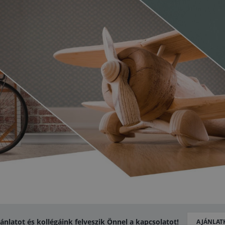
jánlatot és kollégáink felveszik Önnel a kapcsolatot!
AJÁNLAT