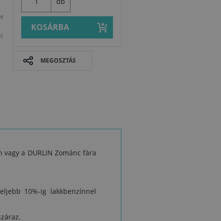
db
t
KOSÁRBA
/l
MEGOSZTÁS
óan vagy a DURLIN Zománc fára
Biztonsági a
feljebb 10%-ig lakkbenzínnel
száraz.