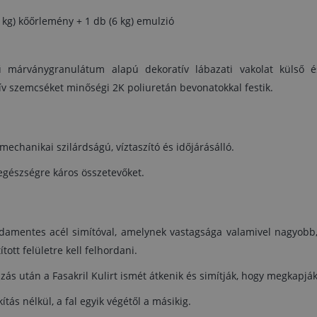
Néhány perccel az alkalmazás után a Fasakri
Kulirt ismét átkenik és simítják, hogy megkapják
9 kg) kőőrlemény + 1 db (6 kg) emulzió
végső megjelenést.
Végezze a munkát megszakítás nélkül, a fal egy
végétől a másikig.
nű márványgranulátum alapú dekoratív lábazati vakolat külső és
tív szemcséket minőségi 2K poliuretán bevonatokkal festik.
Alkalmazás előtt a felületet impregnáljuk FASAKR
GRUND vakolat alapozóval.
Használat előtt keverővel keverje az eredet
csomagolásban, kis fordulatszámon.
 mechanikai szilárdságú, víztaszító és időjárásálló.
Használat után azonnal mossa le a szennyezet
gészségre káros összetevőket.
területeket és szerszámokat.
Száradás:
6 - 10 óra múlva tapintásra száraz, és 24 óra múl
sdamentes acél simítóval, amelynek vastagsága valamivel nagyobb,
esőálló (T = +20°C, relatív nedvesség: 65%).
tott felületre kell felhordani.
Kiadósság:
ás után a Fasakril Kulirt ismét átkenik és simítják, hogy megkapjá
4 - 4,5 kg/m², a felület érdességétől és nedvszí
ás nélkül, a fal egyik végétől a másikig.
képességétől függően