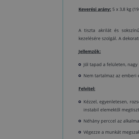
Keverési arány:
5 x 3,8 kg (1
A tiszta akrilát és sokszí
kezelésére szolgál. A dekora
Jellemzők:
Jól tapad a felületen, nagy
Nem tartalmaz az emberi e
Felvitel:
Kézzel, egyenletesen, roz
instabil elemektől megtisztí
Néhány perccel az alkalmaz
Végezze a munkát megszakít