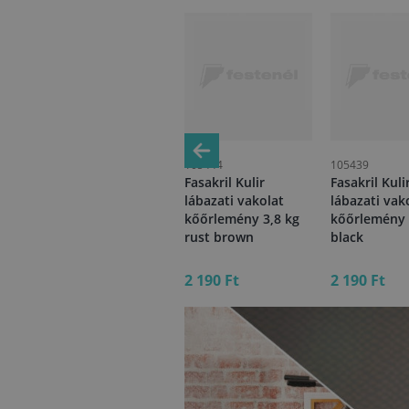
105443
105444
105439
Fasakril Kulir
Fasakril Kulir
Fasakril Kuli
lábazati vakolat
lábazati vakolat
lábazati vak
kg
kőőrlemény 3,8 kg
kőőrlemény 3,8 kg
kőőrlemény 
grey 7042
rust brown
black
2 190 Ft
2 190 Ft
2 190 Ft