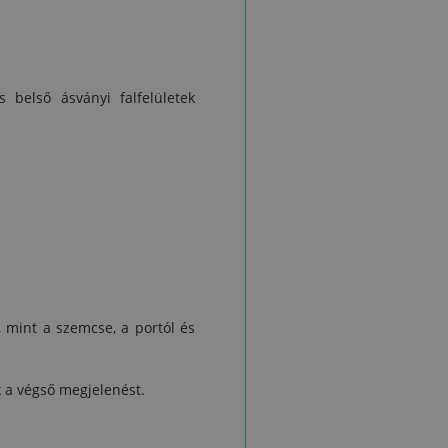
l
 a
ik
 belső ásványi falfelületek
IL
i
t
va
 mint a szemcse, a portól és
k a végső megjelenést.
vó