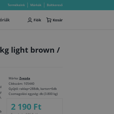
Termékeink
Márkák
Boltkereső
óriák
Fiók
Kosár
kg light brown /
Márka:
Zvezda
Cikkszám: 105440
il
Gyűjtő: raklap=288db, karton=6db
y
Csomagolási egység: db (3.800 kg)
ó,
2 190 Ft
db