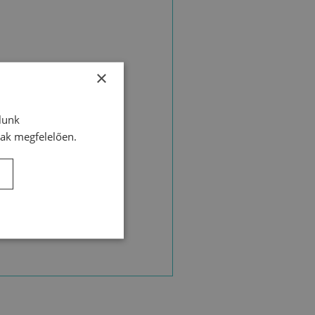
t
×
lunk
nak megfelelően.