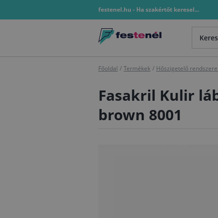
festenel.hu - Ha szakértőt keresel...
Főoldal
/
Termékek
/
Hőszigetelő rendszere
Fasakril Kulir l
brown 8001