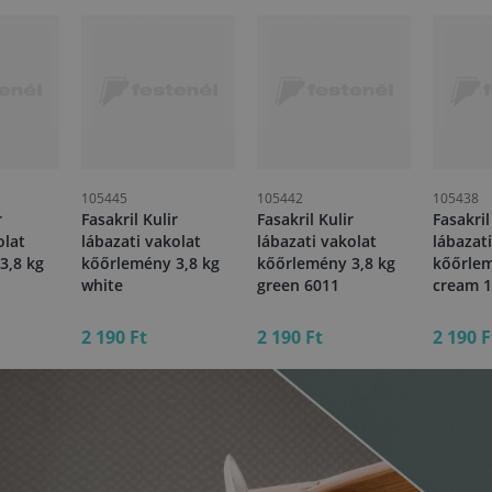
105445
105442
105438
r
Fasakril Kulir
Fasakril Kulir
Fasakril
olat
lábazati vakolat
lábazati vakolat
lábazat
3,8 kg
kőőrlemény 3,8 kg
kőőrlemény 3,8 kg
kőőrlem
white
green 6011
cream 
2 190 Ft
2 190 Ft
2 190 F