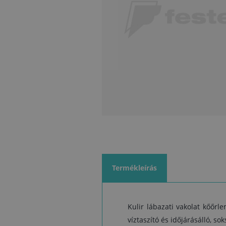
Termékleírás
Kulir lábazati vakolat kőőrl
víztaszító és időjárásálló, s