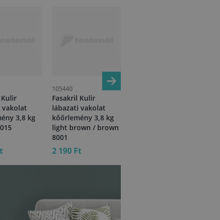
105440
105441
105
 Kulir
Fasakril Kulir
Fasakril Kulir
Fas
i vakolat
lábazati vakolat
lábazati vakolat
láb
ény 3,8 kg
kőőrlemény 3,8 kg
kőőrlemény 3,8 kg
kő
1015
light brown / brown
brown 8003
gre
8001
t
2 190 Ft
2 190 Ft
2 