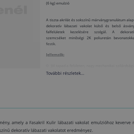
(6 kg) emulzió
A tiszta akrilát és sokszínű márványgranulátum ala
dekoratív lábazati vakolat külső és belső ásvány
falfelületek kezelésére szolgál. A dekoratí
szemcséket minőségi 2K poliuretán bevonatokka
festik.
Jellemzők:
Jól tapad a felületen, nagy mechanikai szilárdság
víztaszító és időjárásálló.
További részletek...
Nem tartalmaz az emberi egészségre káro
összetevőket.
Felvitel:
Kézzel, egyenletesen, rozsdamentes acé
simítóval, amelynek vastagsága valamive
nagyobb, mint a szemcse, a portól és instabi
emény, amely a Fasakril Kulir lábazati vakolat emulzióhoz keverve
elemektől megtisztított felületre kell felhordani.
okszínű dekoratív lábazati vakolatot eredményez.