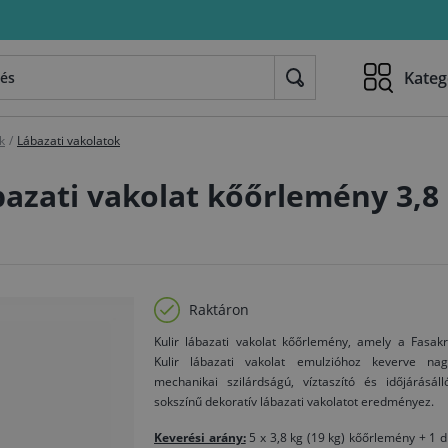
Kateg
k
/
Lábazati vakolatok
ábazati vakolat kőőrlemény 3,8 
Raktáron
Kulir lábazati vakolat kőőrlemény, amely a Fasakr
Kulir lábazati vakolat emulzióhoz keverve nag
mechanikai szilárdságú, víztaszító és időjárásáll
sokszínű dekoratív lábazati vakolatot eredményez.
Keverési arány:
5 x 3,8 kg (19 kg) kőőrlemény + 1 