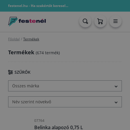
festenel.hu - Ha szakértőt keresel...
Főoldal
/
Termékek
Termékek
(674 termék)
SZŰRŐK
Összes márka
Név szerint növekvő
07764
Belinka alapozó 0,75 L