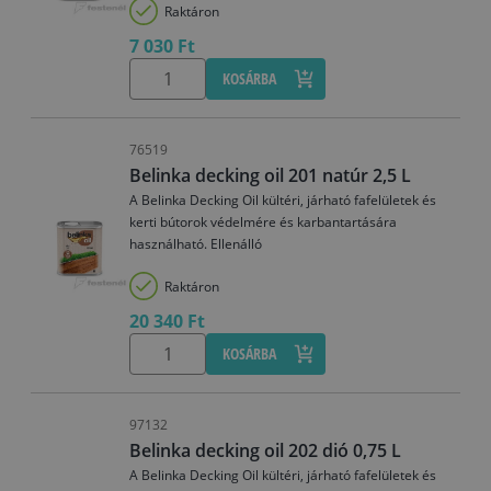
Raktáron
7 030 Ft
KOSÁRBA
76519
Belinka decking oil 201 natúr 2,5 L
A Belinka Decking Oil kültéri, járható fafelületek és
kerti bútorok védelmére és karbantartására
használható. Ellenálló
Raktáron
20 340 Ft
KOSÁRBA
97132
Belinka decking oil 202 dió 0,75 L
A Belinka Decking Oil kültéri, járható fafelületek és