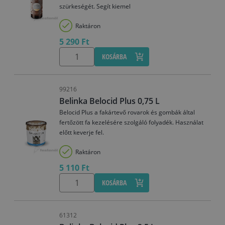
szürkeségét. Segít kiemel
Raktáron
5 290 Ft
KOSÁRBA
99216
Belinka Belocid Plus 0,75 L
Belocid Plus a fakártevő rovarok és gombák által
fertőzött fa kezelésére szolgáló folyadék. Használat
előtt keverje fel.
Raktáron
5 110 Ft
KOSÁRBA
61312