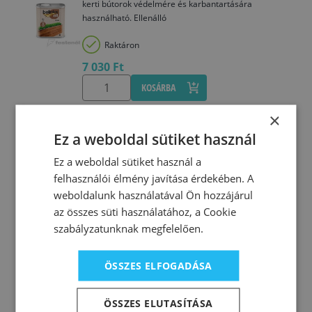
kerti bútorok védelmére és karbantartására
használható. Ellenálló
Raktáron
7 030 Ft
KOSÁRBA
×
97133
Ez a weboldal sütiket használ
Belinka decking oil 202 dió 2,5 L
Ez a weboldal sütiket használ a
A Belinka Decking Oil kültéri, járható fafelületek és
felhasználói élmény javítása érdekében. A
kerti bútorok védelmére és karbantartására
használható. Ellenálló
weboldalunk használatával Ön hozzájárul
az összes süti használatához, a Cookie
Utolsó darabok
szabályzatunknak megfelelően.
20 340 Ft
KOSÁRBA
ÖSSZES ELFOGADÁSA
ÖSSZES ELUTASÍTÁSA
97134