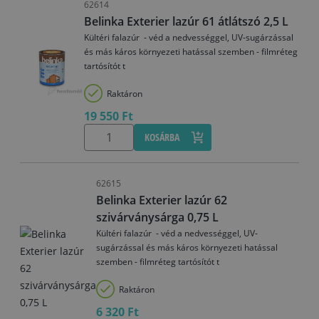
62614
Belinka Exterier lazúr 61 átlátszó 2,5 L
Kültéri falazúr - véd a nedvességgel, UV-sugárzással
és más káros környezeti hatással szemben - filmréteg
tartósítót t
Raktáron
19 550 Ft
KOSÁRBA
62615
Belinka Exterier lazúr 62
szivárványsárga 0,75 L
Kültéri falazúr - véd a nedvességgel, UV-
sugárzással és más káros környezeti hatással
szemben - filmréteg tartósítót t
Raktáron
6 320 Ft