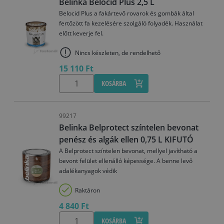
Belinka Belocid Plus 2,5 L
Belocid Plus a fakártevő rovarok és gombák által
fertőzött fa kezelésére szolgáló folyadék. Használat
előtt keverje fel.
Nincs készleten, de rendelhető
15 110 Ft
KOSÁRBA
99217
Belinka Belprotect színtelen bevonat
penész és algák ellen 0,75 L KIFUTÓ
A Belprotect színtelen bevonat, mellyel javítható a
bevont felület ellenálló képessége. A benne levő
adalékanyagok védik
Raktáron
4 840 Ft
KOSÁRBA