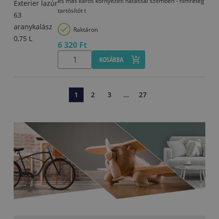
és más káros környezeti hatással szemben - filmréteg
tartósítót t
Raktáron
6 320 Ft
KOSÁRBA
1
2
3
...
27