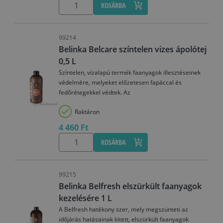
KOSÁRBA
99214
Belinka Belcare színtelen vizes ápolótej
0,5 L
Színtelen, vízalapú termék faanyagok illesztéseinek
védelmére, melyeket előzetesen fapáccal és
fedőrétegekkel védtek. Az
Raktáron
4 460 Ft
KOSÁRBA
99215
Belinka Belfresh elszürkült faanyagok
kezelésére 1 L
A Belfresh hatékony szer, mely megszünteti az
időjárás hatásainak kitett, elszürkült faanyagok