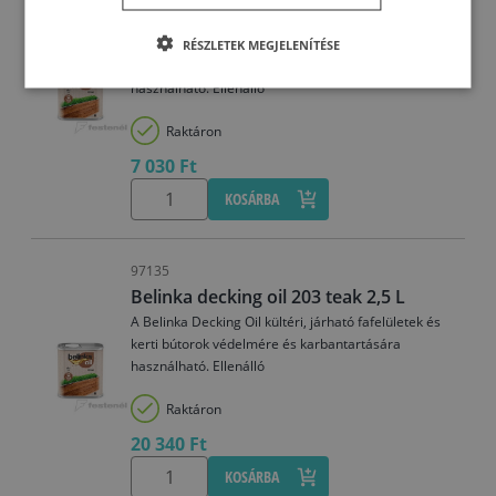
Belinka decking oil 203 teak 0,75 L
A Belinka Decking Oil kültéri, járható fafelületek és
RÉSZLETEK MEGJELENÍTÉSE
kerti bútorok védelmére és karbantartására
használható. Ellenálló
Raktáron
7 030 Ft
KOSÁRBA
97135
Belinka decking oil 203 teak 2,5 L
A Belinka Decking Oil kültéri, járható fafelületek és
kerti bútorok védelmére és karbantartására
használható. Ellenálló
Raktáron
20 340 Ft
KOSÁRBA