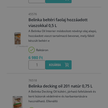
45576
Belinka beltéri faolaj hozzáadott
viaszokkal 0,5 L
A Belinka Oil Interier módosított növényi olaj alapú,
hozzáadott viaszt tartalmazó bevonat, mely fából
készült beltéri e
Raktáron
6 980 Ft
KOSÁRBA
76518
Belinka decking oil 201 natúr 0,75 L
A Belinka Decking Oil kültéri, járható fafelületek és
kerti bútorok védelmére és karbantartására
használható. Ellenálló