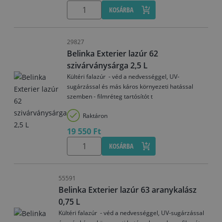
KOSÁRBA
29827
Belinka Exterier lazúr 62
szivárványsárga 2,5 L
Kültéri falazúr - véd a nedvességgel, UV-
sugárzással és más káros környezeti hatással
szemben - filmréteg tartósítót t
Raktáron
19 550 Ft
KOSÁRBA
55591
Belinka Exterier lazúr 63 aranykalász
0,75 L
Kültéri falazúr - véd a nedvességgel, UV-sugárzással