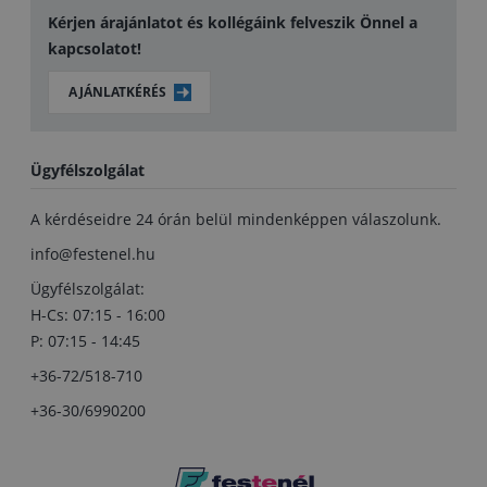
Kérjen árajánlatot és kollégáink felveszik Önnel a
kapcsolatot!
AJÁNLATKÉRÉS
Ügyfélszolgálat
A kérdéseidre 24 órán belül mindenképpen válaszolunk.
info@festenel.hu
Ügyfélszolgálat:
H-Cs: 07:15 - 16:00
P: 07:15 - 14:45
+36-72/518-710
+36-30/6990200