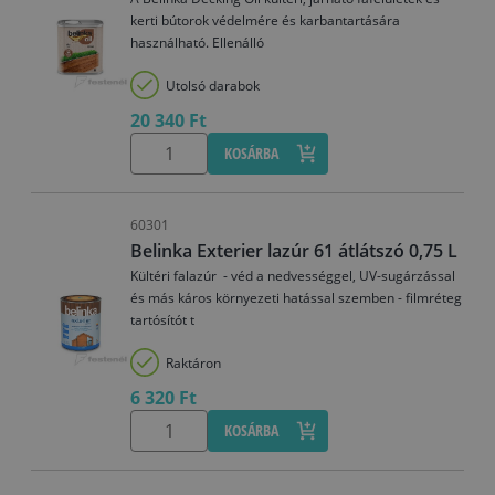
kerti bútorok védelmére és karbantartására
használható. Ellenálló
Utolsó darabok
20 340 Ft
KOSÁRBA
60301
Belinka Exterier lazúr 61 átlátszó 0,75 L
Kültéri falazúr - véd a nedvességgel, UV-sugárzással
és más káros környezeti hatással szemben - filmréteg
tartósítót t
Raktáron
6 320 Ft
KOSÁRBA