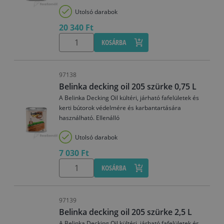
Utolsó darabok
20 340 Ft
KOSÁRBA
97138
Belinka decking oil 205 szürke 0,75 L
A Belinka Decking Oil kültéri, járható fafelületek és
kerti bútorok védelmére és karbantartására
használható. Ellenálló
Utolsó darabok
7 030 Ft
KOSÁRBA
97139
Belinka decking oil 205 szürke 2,5 L
A Belinka Decking Oil kültéri, járható fafelületek és