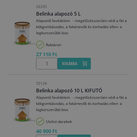
26335
Belinka alapozó 5 L
Alapvető favédelem - megelőzésszerűen védi a fát a
kékgombásodás, a fakártevők és korhadás ellen- a
legkorszerűbb bioc
Raktáron
27 110 Ft
KOSÁRBA
55124
Belinka alapozó 10 L KIFUTÓ
Alapvető favédelem - megelőzésszerűen védi a fát a
kékgombásodás, a fakártevők és korhadás ellen- a
legkorszerűbb bioc
Utolsó darabok
46 900 Ft