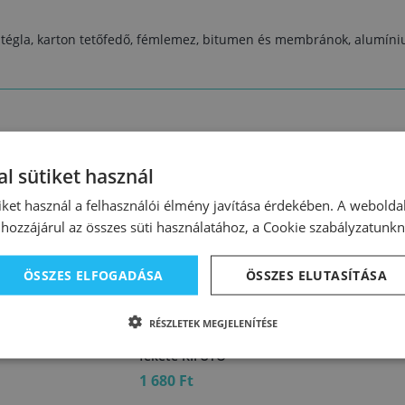
, tégla, karton tetőfedő, fémlemez, bitumen és membránok, alumíni
l sütiket használ
iket használ a felhasználói élmény javítása érdekében. A webolda
hozzájárul az összes süti használatához, a Cookie szabályzatunk
ÖSSZES ELFOGADÁSA
ÖSSZES ELUTASÍTÁSA
99983
Neostik bitumenes
RÉSZLETEK MEGJELENÍTÉSE
tömítő 300 ml
fekete KIFUTÓ
1 680 Ft