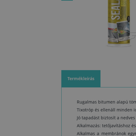
Termékleírás
Rugalmas bitumen alapú tömí
Tixotróp és ellenáll minden 
Jó tapadást biztosít a nedves
Alkalmazás: tetőjavításhoz 
Alkalmas a membránok egymá