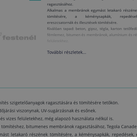
ragasztásához.
Alkalmas a membránok egymást letakaró részéne
tömítésére, a kéménysapkák, repedések
ereszcsatornák és illesztések tömítésére.
Kiválóan tapad: beton, gipsz, tégla, karton tetőfed
fémlemez, bitumen és membránok, alumínium és ré
felületekhez.
További részletek...
tés szigetelőanyagok ragasztására és tömítésére tetőkön.
időjárási viszonynak, UV-sugárzásnak és esőnek.
 és vizes felületekhez, még alapozó használata nélkül is.
és tömítéshez, bitumenes membránok ragasztásához, Tegola Canade
st letakaró részének tömítésére, a kéménysapkák, repedések, er