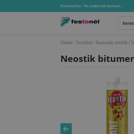
festenel.hu - Ha szakértőt keresel...
Főoldal
/
Termékek
/
Ragasztók, tömítők
/
T
Neostik bitumen