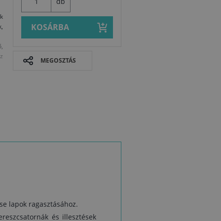
db
k
KOSÁRBA
,
ő,
z
MEGOSZTÁS
se lapok ragasztásához.
eszcsatornák és illesztések