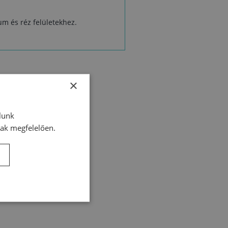
um és réz felületekhez.
×
lunk
nak megfelelően.