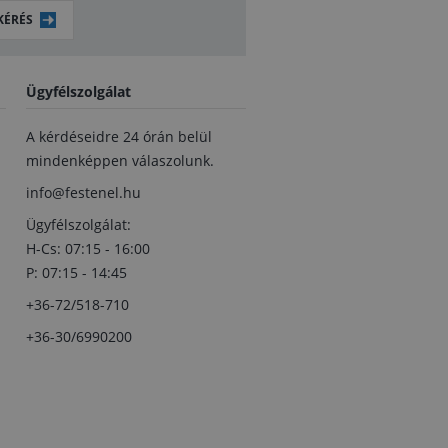
KÉRÉS
Ügyfélszolgálat
A kérdéseidre 24 órán belül
mindenképpen válaszolunk.
info@festenel.hu
Ügyfélszolgálat:
H-Cs: 07:15 - 16:00
P: 07:15 - 14:45
+36-72/518-710
+36-30/6990200