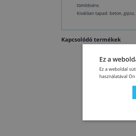
tömítésére.
Kiválóan tapad: beton, gipsz
Kapcsolódó termékek
Ez a webolda
Ez a weboldal süt
használatával Ön 