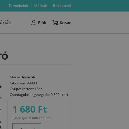
Termékeink
Márkák
Boltkereső
óriák
Fiók
Kosár
TÓ
Márka:
Neostik
Cikkszám: 99983
k
Gyűjtő: karton=12db
Csomagolási egység: db (0.300 liter)
V-
1 680 Ft
z,
Egységár: 5 600 Ft / liter
es
k