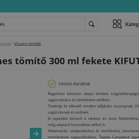
Kateg
ömítők
/
Vízzáró tömítők
es tömítő 300 ml fekete KIFU
Utolsó darabok
Rugalmas bitumen alapú tömítés szigetelőanyago
ragasztására és tömítésére tetőkön.
Tixotróp és ellenáll minden időjárási viszonynak, U
sugárzásnak és esőnek.
Jó tapadást biztosít a nedves és vizes felületekhe
még alapozó használata nélkül is.
Alkalmazás: tetőjavításhoz és tömítéshez, bitumen
membránok ragasztásához, Tegola Canadese lapo