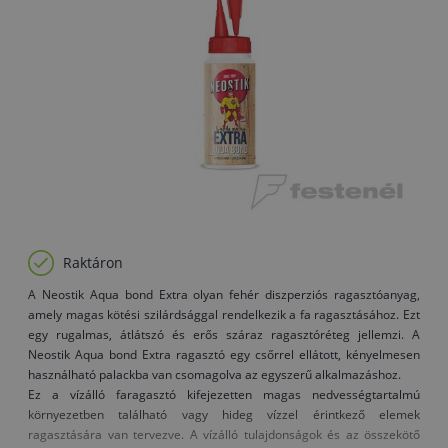
Raktáron
A Neostik Aqua bond Extra olyan fehér diszperziós ragasztóanyag,
amely magas kötési szilárdsággal rendelkezik a fa ragasztásához. Ezt
egy rugalmas, átlátszó és erős száraz ragasztóréteg jellemzi. A
Neostik Aqua bond Extra ragasztó egy csőrrel ellátott, kényelmesen
használható palackba van csomagolva az egyszerű alkalmazáshoz.
Ez a vízálló faragasztó kifejezetten magas nedvességtartalmú
környezetben található vagy hideg vízzel érintkező elemek
ragasztására van tervezve. A vízálló tulajdonságok és az összekötő