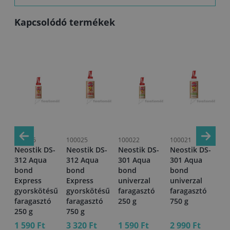
Kapcsolódó termékek
100026
100025
100022
100021
10
-
Neostik DS-
Neostik DS-
Neostik DS-
Neostik DS-
Ne
312 Aqua
312 Aqua
301 Aqua
301 Aqua
31
a
bond
bond
bond
bond
bo
Express
Express
univerzal
univerzal
D3
gyorskötésű
gyorskötésű
faragasztó
faragasztó
fa
faragasztó
faragasztó
250 g
750 g
25
250 g
750 g
1 590 Ft
3 320 Ft
1 590 Ft
2 990 Ft
1 