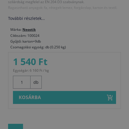
szilárdság megfelel az EN 204 D3 szabványnak.
Ragasztható anyagok: fa, rétegelt lemez, forgácslap, karton és textil.
További részletek...
Márka:
Neostik
Cikkszám: 100024
Gyűjtő: karton=9db
Csomagolási egység: db (0.250 kg)
1 540 Ft
Egységár: 6 160 Ft / kg
db
KOSÁRBA