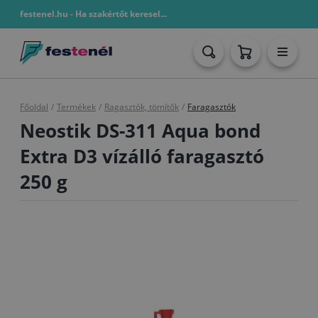
festenel.hu - Ha szakértőt keresel...
Főoldal
/
Termékek
/
Ragasztók, tömítők
/
Faragasztók
Neostik DS-311 Aqua bond
Extra D3 vízálló faragasztó
250 g