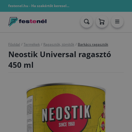
festenel.hu - Ha szakértőt keresel...
Főoldal
/
Termékek
/
Ragasztók, tömítők
/
Barkács ragasztók
Neostik Universal ragasztó
450 ml