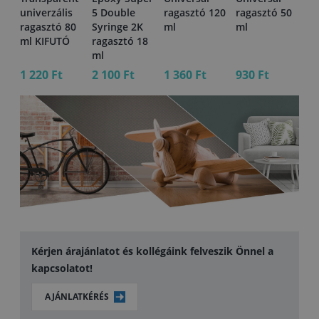
univerzális
5 Double
ragasztó 120
ragasztó 50
ra
ragasztó 80
Syringe 2K
ml
ml
m
8
ml KIFUTÓ
ragasztó 18
ml
1 220 Ft
2 100 Ft
1 360 Ft
930 Ft
4 
Kérjen árajánlatot és kollégáink felveszik Önnel a
kapcsolatot!
AJÁNLATKÉRÉS