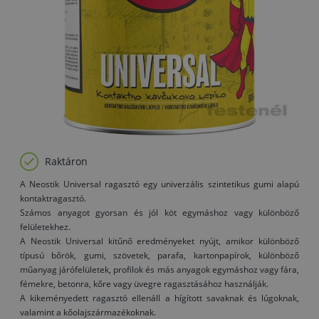
Raktáron
A Neostik Universal ragasztó egy univerzális szintetikus gumi alapú
kontaktragasztó.
Számos anyagot gyorsan és jól köt egymáshoz vagy különböző
felületekhez.
A Neostik Universal kitűnő eredményeket nyújt, amikor különböző
típusú bőrök, gumi, szövetek, parafa, kartonpapírok, különböző
műanyag járófelületek, profilok és más anyagok egymáshoz vagy fára,
fémekre, betonra, kőre vagy üvegre ragasztásához használják.
A kikeményedett ragasztó ellenáll a hígított savaknak és lúgoknak,
valamint a kőolajszármazékoknak.