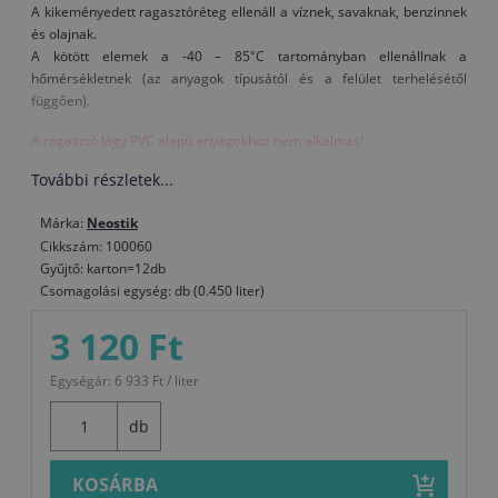
A kikeményedett ragasztóréteg ellenáll a víznek, savaknak, benzinnek
és olajnak.
A kötött elemek a -40 – 85°C tartományban ellenállnak a
hőmérsékletnek (az anyagok típusától és a felület terhelésétől
függően).
A ragasztó lágy PVC alapú anyagokhoz nem alkalmas!
További részletek...
Alkalmazás:
A kötni kívánt felületeket először minden szennyeződéstől (olaj,
Márka:
Neostik
zsírok, festék- és lakkmaradványok) meg kell tisztítani, és
Cikkszám: 100060
pormentesíteni kell.
Gyűjtő: karton=12db
Csomagolási egység: db (0.450 liter)
A felületeknek száraznak kell lennie.
3 120 Ft
A sima felületeket ragasztás előtt érdesíteni kell, és a nagyobb
kiszerelésű ragasztót alaposan fel kell keverni.
Egységár: 6 933 Ft / liter
A ragasztót egy rövidebb, merevebb ecsettel vagy kis fogazású
spatulaecsettel egyenletesen, vékony rétegben rá kell kenni mind a
db
két felületre, melyeket össze szeretne ragasztani.
A ragasztót hagyni kell megfelelően megszáradni, majd a
KOSÁRBA
felületeket összenyomással össze kell illeszteni (körülbelül 30