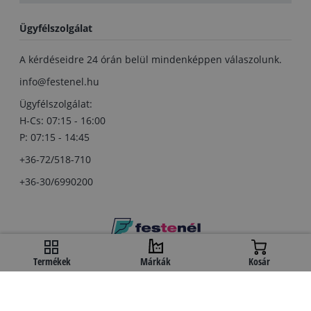
Ügyfélszolgálat
A kérdéseidre 24 órán belül mindenképpen válaszolunk.
info@festenel.hu
Ügyfélszolgálat:
H-Cs: 07:15 - 16:00
P: 07:15 - 14:45
+36-72/518-710
+36-30/6990200
Copyright © festenel.hu.
Termékek
Márkák
Kosár
Minden jog fentartva.
A kényelmes fizetést a OTP Bank biztosítja.