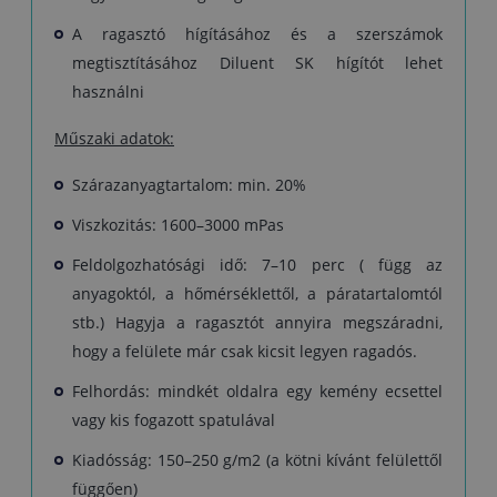
A ragasztó hígításához és a szerszámok
megtisztításához Diluent SK hígítót lehet
használni
Műszaki adatok:
Szárazanyagtartalom: min. 20%
Viszkozitás: 1600–3000 mPas
Feldolgozhatósági idő: 7–10 perc ( függ az
anyagoktól, a hőmérséklettől, a páratartalomtól
stb.)
Hagyja a ragasztót annyira megszáradni,
hogy a felülete már csak kicsit legyen ragadós.
Felhordás: mindkét oldalra egy kemény ecsettel
vagy kis fogazott spatulával
Kiadósság: 150–250 g/m2 (a kötni kívánt felülettől
függően)