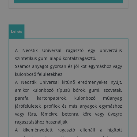
másodpercen át 0,5 – 3 kg/cm2 erővel).
Kötés után az anyagok helyzetét nem lehet megváltoztatni.
A nagyon porózus anyagok felületére két réteg ragasztót kell
felvinni, a második réteget azután, hogy az első réteg megszáradt.
Leírás
A ragasztó hígításához és a szerszámok megtisztításához Diluent
SK hígítót lehet használni
A Neostik Universal ragasztó egy univerzális
Műszaki adatok:
szintetikus gumi alapú kontaktragasztó.
Szárazanyagtartalom: min. 20%
Számos anyagot gyorsan és jól köt egymáshoz vagy
különböző felületekhez.
Viszkozitás: 1600–3000 mPas
A Neostik Universal kitűnő eredményeket nyújt,
Feldolgozhatósági idő: 7–10 perc ( függ az anyagoktól, a
hőmérséklettől, a páratartalomtól stb.)
amikor különböző típusú bőrök, gumi, szövetek,
Hagyja a ragasztót annyira
megszáradni, hogy a felülete már csak kicsit legyen ragadós.
parafa, kartonpapírok, különböző műanyag
Felhordás: mindkét oldalra egy kemény ecsettel vagy kis fogazott
járófelületek, profilok és más anyagok egymáshoz
spatulával
vagy fára, fémekre, betonra, kőre vagy üvegre
Kiadósság: 150–250 g/m2 (a kötni kívánt felülettől függően)
ragasztásához használják.
Tárolás: +8 – +25 °C-on
A kikeményedett ragasztó ellenáll a hígított