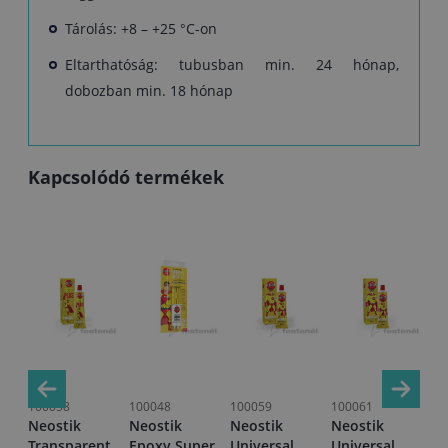
Tárolás: +8 – +25 °C-on
Eltarthatóság: tubusban min. 24 hónap,
dobozban min. 18 hónap
Kapcsolódó termékek
100058
100048
100059
100061
10
Neostik
Neostik
Neostik
Neostik
Ne
ra
Transparent
Epoxy Super
Universal
Universal
Un