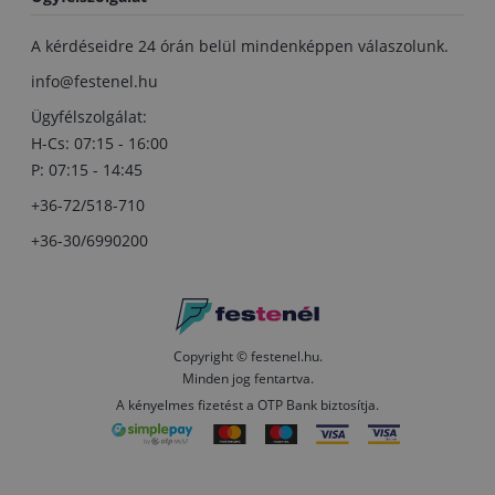
A kérdéseidre 24 órán belül mindenképpen válaszolunk.
info@festenel.hu
Ügyfélszolgálat:
H-Cs: 07:15 - 16:00
P: 07:15 - 14:45
+36-72/518-710
+36-30/6990200
Copyright © festenel.hu.
Minden jog fentartva.
A kényelmes fizetést a OTP Bank biztosítja.