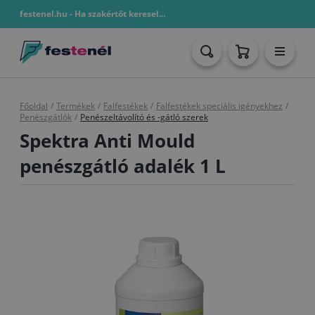
festenel.hu - Ha szakértőt keresel...
Főoldal
/
Termékek
/
Falfestékek
/
Falfestékek speciális igényekhez
/
Penészgátlók
/
Penészeltávolító és -gátló szerek
Spektra Anti Mould
penészgátló adalék 1 L