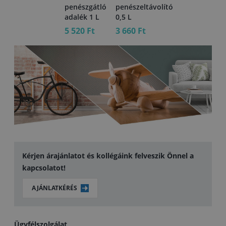
penészgátló
penészeltávolító
adalék 1 L
0,5 L
5 520 Ft
3 660 Ft
Kérjen árajánlatot és kollégáink felveszik Önnel a
kapcsolatot!
AJÁNLATKÉRÉS
Ügyfélszolgálat