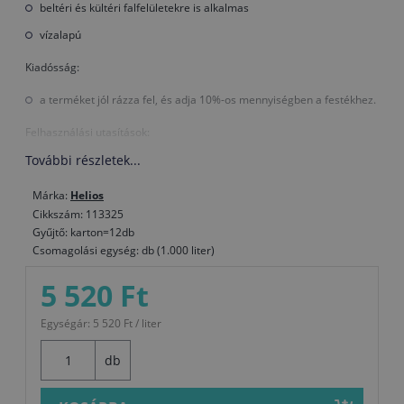
beltéri és kültéri falfelületekre is alkalmas
vízalapú
Kiadósság:
a terméket jól rázza fel, és adja 10%-os mennyiségben a festékhez.
Felhasználási utasítások:
További részletek...
beltéri, kültéri és mennyezeti felületek
használat előtt keverje fel
Márka:
Helios
Cikkszám: 113325
munkakörülmények 10–25 °C
Gyűjtő: karton=12db
Csomagolási egység: db (1.000 liter)
A termék nem fagyhat meg, +5 °C és +35 °C között tárolja és ne tegye
ki közvetlen napsütésnek. A terméket ne öntse ki a csatornába.
5 520 Ft
Biocidok alkalmazásakor ügyeljen a biztonságra! Használat előtt
mindig olvassa el a címkét és a használati útmutatót!
Egységár: 5 520 Ft / liter
db