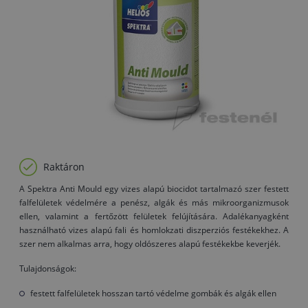
Raktáron
A Spektra Anti Mould egy vizes alapú biocidot tartalmazó szer festett
falfelületek védelmére a penész, algák és más mikroorganizmusok
ellen, valamint a fertőzött felületek felújítására. Adalékanyagként
használható vizes alapú fali és homlokzati diszperziós festékekhez. A
szer nem alkalmas arra, hogy oldószeres alapú festékekbe keverjék.
Tulajdonságok:
festett falfelületek hosszan tartó védelme gombák és algák ellen