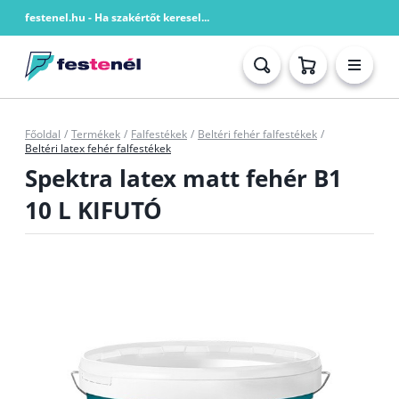
festenel.hu - Ha szakértőt keresel...
Főoldal
/
Termékek
/
Falfestékek
/
Beltéri fehér falfestékek
/
Beltéri latex fehér falfestékek
Spektra latex matt fehér B1
10 L KIFUTÓ