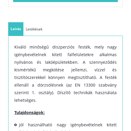
Felhordás hengerrel vagy ecsettel, illetve szórással
Szerszámok tisztítása vízzel
Száradási idő az egyes rétegek között: 4-6 óra
Leírás
Letöltések
Tisztítás nedves törlőruhával
Figyelem! B2, B3, B4 és B5 jelölésű termékek olyan
BÁZIS
termékek, melyek
önmagukban festésre nem használhatók, de
Kiváló minőségű diszperziós festék, mely nagy
gépi színkeverőrendszerben közepes és mélyebb színárnyalatra
igénybevételnek kitett falfelületekre alkalmas
színezve már használhatók!
nyilvános és lakóépületekben. A szennyeződés
kismértékű megkötése jellemzi, vízzel és
tisztítószerekkel könnyen megtisztítható. A festék
ellenáll a dörzsölésnek (az EN 13300 szabvány
szerinti 1. osztály). Díszítő technikák használata
lehetséges.
Tulajdonságok:
jól használható nagy igénybevételnek kitett