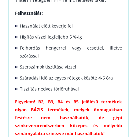
1 literl 1 rétegben 14 – 18 m2 felületet takar.
Felhasználás:
Használat előtt keverje fel
Hígítás vízzel legfeljebb 5 %-ig
Felhordás hengerrel vagy ecsettel, illetve
szórással
Szerszámok tisztítása vízzel
Száradási idő az egyes rétegek között: 4-6 óra
Tisztítás nedves törlőruhával
Figyelem! B2, B3, B4 és B5 jelölésű termékek
olyan
BÁZIS termékek, melyek
önmagukban
festésre nem használhatók, de gépi
színkeverőrendszerben közepes és mélyebb
színárnyalatra színezve már használhatók!