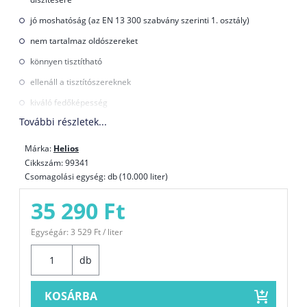
jó moshatóság (az EN 13 300 szabvány szerinti 1. osztály)
nem tartalmaz oldószereket
könnyen tisztítható
ellenáll a tisztítószereknek
kiváló fedőképesség
További részletek...
fényesség szintje – matt
az egészségre ártalmatlan, környezetbarát
Márka:
Helios
Cikkszám: 99341
fehér
Csomagolási egység: db (10.000 liter)
több ezer árnyalat a HGMIX keverőrendszerben kikeverhető
35 290 Ft
Kiadósság:
1 literl 1 rétegben 14 – 18 m2 felületet takar.
Egységár: 3 529 Ft / liter
Felhasználás:
db
Használat előtt keverje fel
Hígítás vízzel legfeljebb 5 %-ig
KOSÁRBA