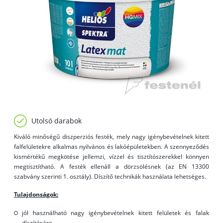
Utolsó darabok
Kiváló minőségű diszperziós festék, mely nagy igénybevételnek kitett
falfelületekre alkalmas nyilvános és lakóépületekben. A szennyeződés
kismértékű megkötése jellemzi, vízzel és tisztítószerekkel könnyen
megtisztítható. A festék ellenáll a dörzsölésnek (az EN 13300
szabvány szerinti 1. osztály). Díszítő technikák használata lehetséges.
Tulajdonságok:
jól használható nagy igénybevételnek kitett felületek és falak
díszítésére