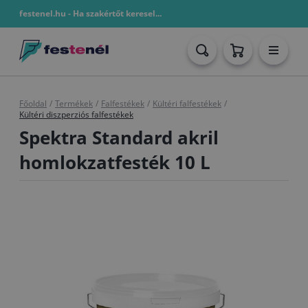
festenel.hu - Ha szakértőt keresel...
Főoldal
/
Termékek
/
Falfestékek
/
Kültéri falfestékek
/
Kültéri diszperziós falfestékek
Spektra Standard akril
homlokzatfesték 10 L