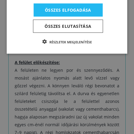
Felhasználási utasítások:
ÖSSZES ELFOGADÁSA
Használat előtt keverje fel
Hígítás vízzel 5–10 %
ÖSSZES ELUTASÍTÁSA
Felhordás hengerrel, ecsettel vagy szórással
Szerszámok tisztítása vízzel
Száradási idő az egyes rétegek között: 6–10 óra
RÉSZLETEK MEGJELENÍTÉSE
Munkakörülmények 10–25 °C
A felület előkészítése:
A felületen ne legyen por és szennyeződés. A
mosást ajánlatos nyomás alatt levő vízzel vagy
gőzzel végezni. A könnyen leváló régi bevonatot a
szilárd felületig távolítsa el. A durva és egyenetlen
felületeket csiszolja le a felülettel azonos
összetételű anyaggal (vakolat vagy cementhabarcs),
hagyja alaposan megszáradni (az új vakolat minden
egyes cm-énél normál időjárási körülmények között
7–9 napig). A régi homlokzatok cementhabarcsán