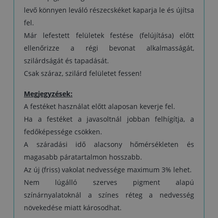
levő könnyen leváló részecskéket kaparja le és újítsa
fel.
Már lefestett felületek festése (felújítása) előtt
ellenőrizze a régi bevonat alkalmasságát,
szilárdságát és tapadását.
Csak száraz, szilárd felületet fessen!
Megjegyzések:
A festéket használat előtt alaposan keverje fel.
Ha a festéket a javasoltnál jobban felhígítja, a
fedőképessége csökken.
A száradási idő alacsony hőmérsékleten és
magasabb páratartalmon hosszabb.
Az új (friss) vakolat nedvessége maximum 3% lehet.
Nem lúgálló szerves pigment alapú
színárnyalatoknál a színes réteg a nedvesség
növekedése miatt károsodhat.