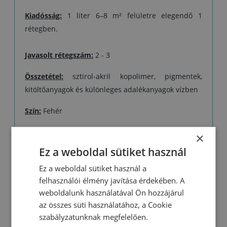
nedvesség növekedése miatt károsodhat.
Kiadósság:
1 liter 6–8 m² felületre elegendő 1
rétegben.
Javasolt rétegszám:
2 - 3
Összetétel:
sztirol-akril kopolimer, pigmentek,
kitöltőanyagok és különleges adalékanyagok vízben
Szín:
Fehér
Színezés:
×
- vízalapú festékekhez használható
Ez a weboldal sütiket használ
színezőanyagokkal (3–5%) és színezésre alkalmas
Ez a weboldal sütiket használ a
diszperziós festékekkel lehetséges
felhasználói élmény javítása érdekében. A
- HGMIX rendszerben több száz pasztell árnyalat
weboldalunk használatával Ön hozzájárul
keverhető
az összes süti használatához, a Cookie
-
erősebb színekhez bázis terméket használjon!
szabályzatunknak megfelelően.