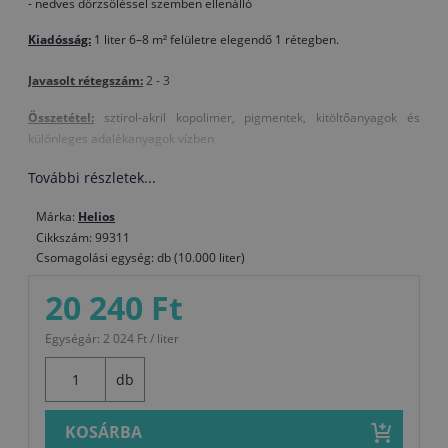
- nedves dörzsöléssel szemben ellenálló
Kiadósság:
1 liter 6–8 m² felületre elegendő 1 rétegben.
Javasolt rétegszám:
2 - 3
Összetétel:
sztirol-akril kopolimer, pigmentek, kitöltőanyagok és
különleges adalékanyagok vízben
Szín:
Fehér
További részletek...
Színezés:
Márka:
Helios
- vízalapú festékekhez használható színezőanyagokkal (3–5%) és
Cikkszám: 99311
színezésre alkalmas diszperziós festékekkel lehetséges
Csomagolási egység: db (10.000 liter)
- HGMIX rendszerben több száz pasztell árnyalat keverhető
-
erősebb színekhez bázis terméket használjon!
20 240 Ft
Felhasználási utasítások:
Egységár: 2 024 Ft / liter
Használat előtt keverje fel
Hígítás vízzel 5–10 %
db
Felhordás hengerrel, ecsettel vagy szórással
Szerszámok tisztítása vízzel
KOSÁRBA
Száradási idő az egyes rétegek között: 6–10 óra