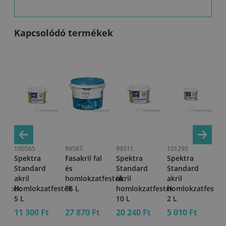
Kapcsolódó termékek
100565
99587
99311
101295
10
Spektra
Fasakril fal
Spektra
Spektra
Sp
Standard
és
Standard
Standard
St
akril
homlokzatfesték
akril
akril
ak
festék
homlokzatfesték
15 L
homlokzatfesték
homlokzatfesték
ho
5 L
10 L
2 L
15
11 300 Ft
27 870 Ft
20 240 Ft
5 010 Ft
26