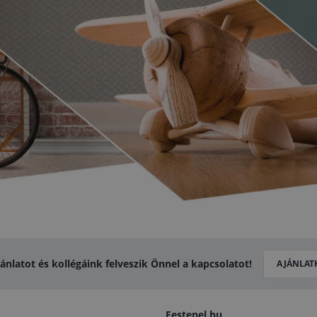
jánlatot és kollégáink felveszik Önnel a kapcsolatot!
AJÁNLAT
Festenel.hu