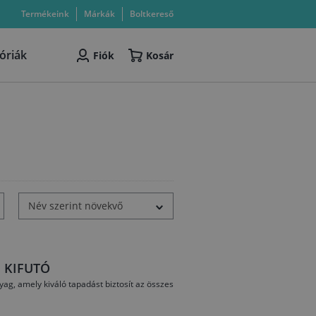
Termékeink
Márkák
Boltkereső
óriák
Fiók
Kosár
Név szerint növekvő
ml KIFUTÓ
g, amely kiváló tapadást biztosít az összes