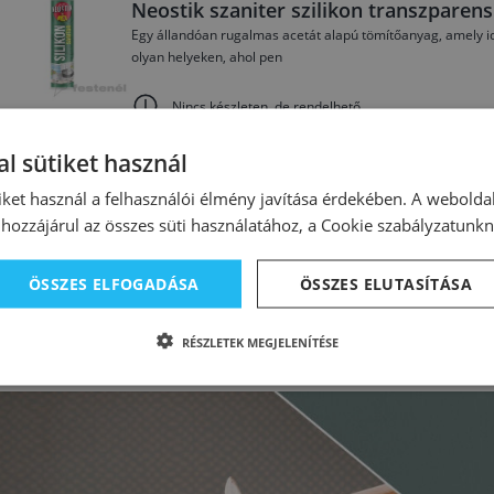
Neostik szaniter szilikon transzparen
Egy állandóan rugalmas acetát alapú tömítőanyag, amely i
olyan helyeken, ahol pen
Nincs készleten, de rendelhető
l sütiket használ
99971
iket használ a felhasználói élmény javítása érdekében. A webolda
Neostik univerzális szilikon fehér 28
hozzájárul az összes süti használatához, a Cookie szabályzatunk
Egy tartósan rugalmas acetát alapú tömítőanyag, amely kiv
Erősen ellenálló UV-sugá
ÖSSZES ELFOGADÁSA
ÖSSZES ELUTASÍTÁSA
Raktáron
RÉSZLETEK MEGJELENÍTÉSE