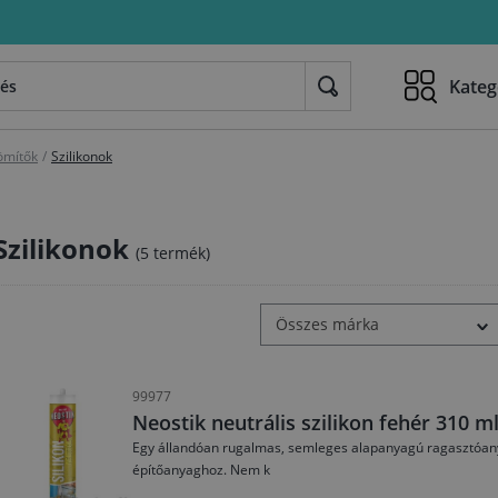
Kateg
ömítők
/
Szilikonok
Szilikonok
(5 termék)
Összes márka
99977
Neostik neutrális szilikon fehér 310 
Egy állandóan rugalmas, semleges alapanyagú ragasztóanya
építőanyaghoz. Nem k