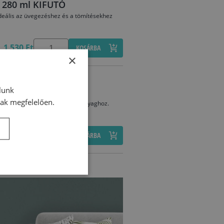
s 280 ml KIFUTÓ
deális az üvegezéshez és a tömítésekhez
1 530 Ft
KOSÁRBA
×
lunk
0 ml KIFUTÓ
nak megfelelően.
áló tapadást biztosít számos anyaghoz.
1 460 Ft
KOSÁRBA