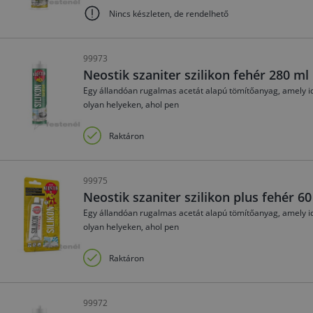
Nincs készleten, de rendelhető
99973
Neostik szaniter szilikon fehér 280 m
Egy állandóan rugalmas acetát alapú tömítőanyag, amely i
olyan helyeken, ahol pen
Raktáron
99975
Neostik szaniter szilikon plus fehér 6
Egy állandóan rugalmas acetát alapú tömítőanyag, amely i
olyan helyeken, ahol pen
Raktáron
99972