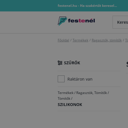
festenel.hu - Ha szakértőt keresel...
Főoldal
/
Termékek
/
Ragasztók, tömítők
/
T
SZŰRŐK
Raktáron van
Termékek
/
Ragasztók, Tömítők
/
Tömítők
/
SZILIKONOK