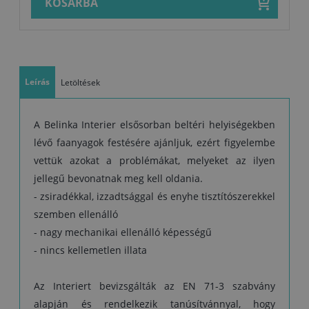
KOSÁRBA
(normális feltételek mellett)
A szerszámok tisztítása: vízzel és tisztítószerrel
Tárolás: Eredeti csomagolásban 5–30 °C közötti hőmérsékleten
tároljuk. Fagyérzékeny!
Leírás
Letöltések
A Belinka Interier elsősorban beltéri helyiségekben
lévő faanyagok festésére ajánljuk, ezért figyelembe
vettük azokat a problémákat, melyeket az ilyen
jellegű bevonatnak meg kell oldania.
- zsiradékkal, izzadtsággal és enyhe tisztítószerekkel
szemben ellenálló
- nagy mechanikai ellenálló képességű
- nincs kellemetlen illata
Az Interiert bevizsgálták az EN 71-3 szabvány
alapján és rendelkezik tanúsítvánnyal, hogy