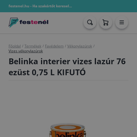
festenel.hu - Ha szakértőt keresel...
Főoldal
/
Termékek
/
Favédelem
/
Vékonylazúrok
/
Vizes vékonylazúrok
Belinka interier vizes lazúr 76
ezüst 0,75 L KIFUTÓ