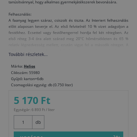
tanúsítvánnyal, hogy alkalmas gyermekjátékszerek bevonására.
Felhasználás:
A faanyag legyen száraz, csiszolt és tiszta. Az Interiert felhasználás
előtt alaposan keverje el. Az első felvitelnél 10 % vizet adagoljon a
festékhez. Ecsettel vagy festőhengerrel hordja fel két rétegben. Az
első réteg 3-4 óra alatt szárad meg 20°C hőmérsékleten és 65 %
relatív légnedvesség mellett, ezután vigye fel a második réteget. A
fafelület szebb lesz, ha az első réteg megszáradása után finoman
További részletek...
csiszolja és portalanítja. A hőmérséklet a festésnél ne legyen 10°C–nál
alacsonyabb. Nedves helyiségekben az Interier felvitele előtt
Márka:
Helios
javasoljuk a Belinka Impregnant használatát, amely
Cikkszám: 55980
megelőzésszerűen védi a faanyagot a korhadás, kékgombásodás és a
Gyűjtő: karton=6db
fakártevő rovarok ellen. A szerszámokat a használat után azonnal
Csomagolási egység: db (0.750 liter)
tisztítsa meg vízzel és mosószerrel.
5 170 Ft
Összetétel: akrilgyanták, vízlepergető anyagok, fénnyel szemben
ellenálló pigmentek, adalékanyagok és víz
Egységár: 6 893 Ft / liter
Felhordási rétegek száma: 2
Kiadósság: egy liter lazúr kétrétegű felhordással 8–10 m2 faanyag
db
átkenésére elegendő, ami a fa fajtájától, megmunkálásától és a
felhordás módjától függ
Száradás: 3–4 óra, a következő réteget 4 óra múlva visszük fel