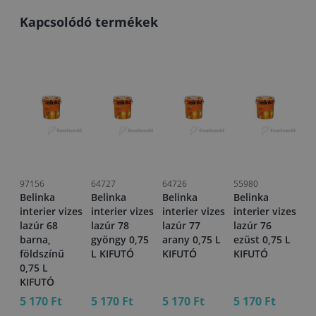
Kapcsolódó termékek
97156
64727
64726
55980
Belinka
Belinka
Belinka
Belinka
interier vizes
interier vizes
interier vizes
interier vizes
lazúr 68
lazúr 78
lazúr 77
lazúr 76
barna,
gyöngy 0,75
arany 0,75 L
ezüst 0,75 L
földszínű
L KIFUTÓ
KIFUTÓ
KIFUTÓ
0,75 L
KIFUTÓ
5 170 Ft
5 170 Ft
5 170 Ft
5 170 Ft