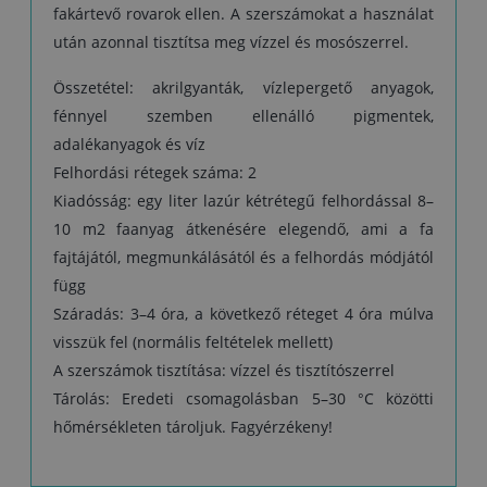
fakártevő rovarok ellen. A szerszámokat a használat
után azonnal tisztítsa meg vízzel és mosószerrel.
Összetétel: akrilgyanták, vízlepergető anyagok,
fénnyel szemben ellenálló pigmentek,
adalékanyagok és víz
Felhordási rétegek száma: 2
Kiadósság: egy liter lazúr kétrétegű felhordással 8–
10 m2 faanyag átkenésére elegendő, ami a fa
fajtájától, megmunkálásától és a felhordás módjától
függ
Száradás: 3–4 óra, a következő réteget 4 óra múlva
visszük fel (normális feltételek mellett)
A szerszámok tisztítása: vízzel és tisztítószerrel
Tárolás: Eredeti csomagolásban 5–30 °C közötti
hőmérsékleten tároljuk. Fagyérzékeny!