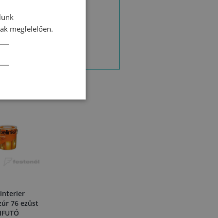
lunk
nak megfelelően.
interier
zúr 76 ezüst
KIFUTÓ