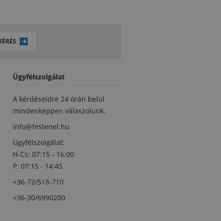
KÉRÉS
Ügyfélszolgálat
A kérdéseidre 24 órán belül
mindenképpen válaszolunk.
info@festenel.hu
Ügyfélszolgálat:
H-Cs: 07:15 - 16:00
P: 07:15 - 14:45
+36-72/518-710
+36-30/6990200