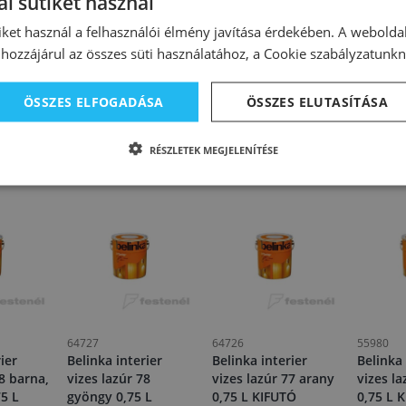
l sütiket használ
iket használ a felhasználói élmény javítása érdekében. A webolda
 réteget 4 óra múlva visszük fel (normális feltételek mellett)
hozzájárul az összes süti használatához, a Cookie szabályzatunk
 és tisztítószerrel
an 5–30 °C közötti hőmérsékleten tároljuk. Fagyérzékeny!
ÖSSZES ELFOGADÁSA
ÖSSZES ELUTASÍTÁSA
RÉSZLETEK MEGJELENÍTÉSE
64727
64726
55980
ier
Belinka interier
Belinka interier
Belinka 
68 barna,
vizes lazúr 78
vizes lazúr 77 arany
vizes la
75 L
gyöngy 0,75 L
0,75 L KIFUTÓ
0,75 L 