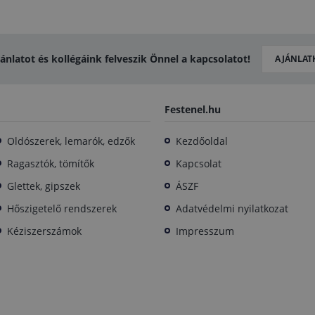
jánlatot és kollégáink felveszik Önnel a kapcsolatot!
AJÁNLAT
Festenel.hu
Oldószerek, lemarók, edzők
Kezdőoldal
Ragasztók, tömítők
Kapcsolat
Glettek, gipszek
ÁSZF
Hőszigetelő rendszerek
Adatvédelmi nyilatkozat
Kéziszerszámok
Impresszum