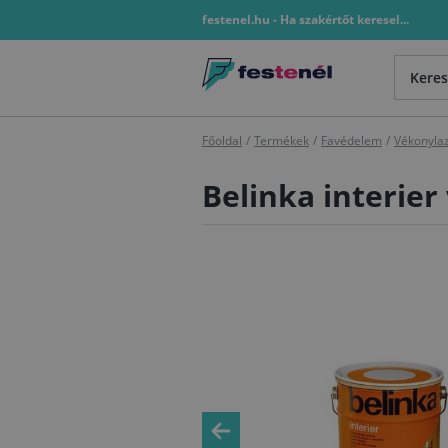
festenel.hu - Ha szakértőt keresel...
Főoldal
/
Termékek
/
Favédelem
/
Vékonyla
Belinka interier