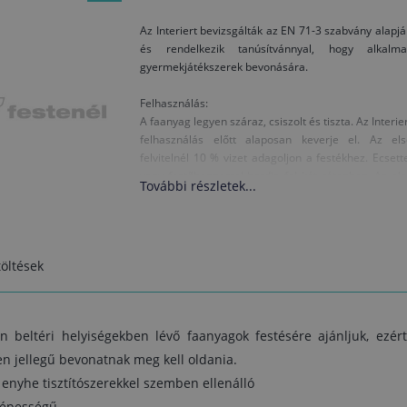
Az Interiert bevizsgálták az EN 71-3 szabvány alapj
és rendelkezik tanúsítvánnyal, hogy alkalma
gyermekjátékszerek bevonására.
Felhasználás:
A faanyag legyen száraz, csiszolt és tiszta. Az Interie
felhasználás előtt alaposan keverje el. Az els
felvitelnél 10 % vizet adagoljon a festékhez. Ecsett
vagy festőhengerrel hordja fel két rétegben. Az el
További részletek...
réteg 3-4 óra alatt szárad meg 20°C hőmérséklete
és 65 % relatív légnedvesség mellett, ezután vigye f
a második réteget. A fafelület szebb lesz, ha az el
réteg megszáradása után finoman csiszolja é
öltések
portalanítja. A hőmérséklet a festésnél ne legye
10°C–nál alacsonyabb. Nedves helyiségekben a
Interier felvitele előtt javasoljuk a Belinka Impregna
használatát, amely megelőzésszerűen védi 
an beltéri helyiségekben lévő faanyagok festésére ajánljuk, ezér
faanyagot a korhadás, kékgombásodás és a fakárte
rovarok ellen. A szerszámokat a használat utá
en jellegű bevonatnak meg kell oldania.
azonnal tisztítsa meg vízzel és mosószerrel.
s enyhe tisztítószerekkel szemben ellenálló
 képességű