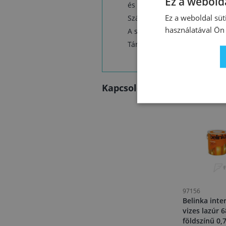
Ez a webolda
és a felhordás módjától függ
Ez a weboldal süt
Száradás: 3–4 óra, a következő
használatával Ön 
A szerszámok tisztítása: vízzel
Tárolás: Eredeti csomagolásb
Kapcsolódó termékek
97156
Belinka inter
vizes lazúr 
földszínű 0,