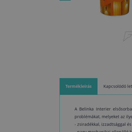
Termékleírás
Kapcsolódó let
A Belinka Interier elsősorb
problémákat, melyeket az ily
- zsiradékkal, izzadtsággal é
- nagy mechanikai ellenálló