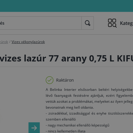
Kateg
zúrok
/
Vizes vékonylazúrok
 vizes lazúr 77 arany 0,75 L KI
Raktáron
A Belinka Interier elsősorban beltéri helyiségekb
lévő faanyagok festésére ajánljuk, ezért figyelem
vettük azokat a problémákat, melyeket az ilyen jelle
bevonatnak meg kell oldania.
- zsiradékkal, izzadtsággal és enyhe tisztítószerekk
szemben ellenálló
- nagy mechanikai ellenálló képességű
- nincs kellemetlen illata