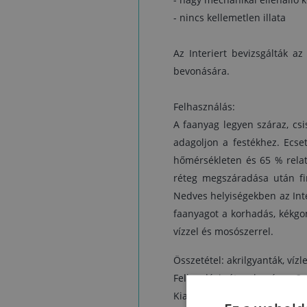
- nincs kellemetlen illata
Az Interiert bevizsgálták a
bevonására.
Felhasználás:
A faanyag legyen száraz, csis
adagoljon a festékhez. Ecse
hőmérsékleten és 65 % relatí
réteg megszáradása után fi
Nedves helyiségekben az Inte
faanyagot a korhadás, kékgo
vízzel és mosószerrel.
Összetétel: akrilgyanták, ví
Felhordási rétegek száma: 2
Kiadósság: egy liter lazúr k