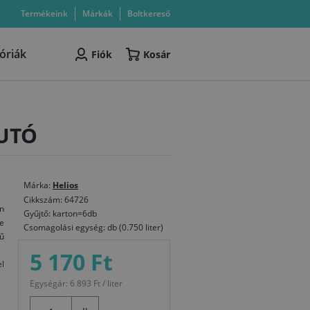
Termékeink
Márkák
Boltkereső
óriák
Fiók
Kosár
FUTÓ
Márka:
Helios
Cikkszám: 64726
en
Gyűjtő: karton=6db
be
Csomagolási egység: db (0.750 liter)
gű
5 170 Ft
el
Egységár: 6 893 Ft / liter