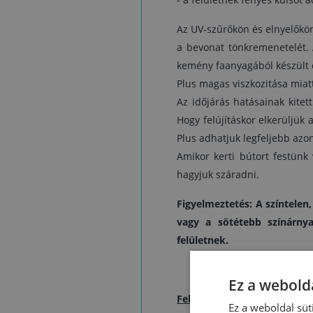
Az UV-szűrőkön és elnyelőkö
a bevonat tönkremenetelét. A
kemény faanyagából készült e
Plus magas viszkozitása miat
Az időjárás hatásainak kitet
Hogy felújításkor elkerüljük 
Plus adhatjuk legfeljebb azon
Amikor kerti bútort festünk
hagyjuk száradni.
Figyelmeztetés: A színtelen
vagy a sötétebb színárnya
felületnek.
Ez a webolda
Felhasználás:
Ez a weboldal süt