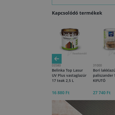
Kapcsolódó termékek
99707
03580
31000
r
Dekorin Top lazúr
Belinka Top Lasur
Bori lakklaz
zúr
dió 4 2,5 L
UV Plus vastaglazúr
paliszander 
17 teak 2,5 L
KIFUTÓ
10 110 Ft
16 880 Ft
27 740 Ft