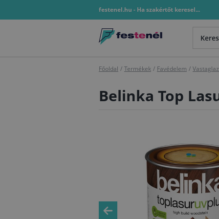
festenel.hu - Ha szakértőt keresel...
Főoldal
/
Termékek
/
Favédelem
/
Vastagla
Belinka Top Lasu