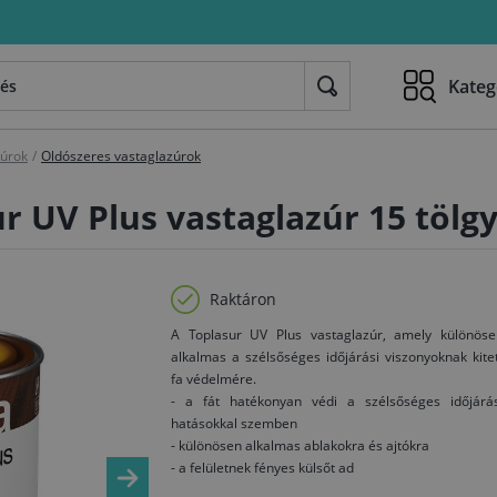
Kateg
zúrok
/
Oldószeres vastaglazúrok
r UV Plus vastaglazúr 15 tölgy
Raktáron
A Toplasur UV Plus vastaglazúr, amely különöse
alkalmas a szélsőséges időjárási viszonyoknak kite
fa védelmére.
- a fát hatékonyan védi a szélsőséges időjárás
hatásokkal szemben
- különösen alkalmas ablakokra és ajtókra
- a felületnek fényes külsőt ad