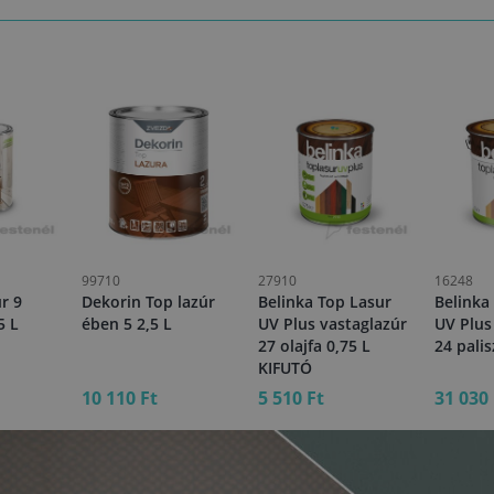
99710
27910
16248
úr 9
Dekorin Top lazúr
Belinka Top Lasur
Belinka
5 L
ében 5 2,5 L
UV Plus vastaglazúr
UV Plus
27 olajfa 0,75 L
24 pali
KIFUTÓ
10 110 Ft
5 510 Ft
31 030 