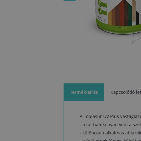
Termékleírás
Kapcsolódó let
A Toplasur UV Plus vastaglaz
- a fát hatékonyan védi a sz
- különösen alkalmas ablakok
- a felületnek fényes külsőt a