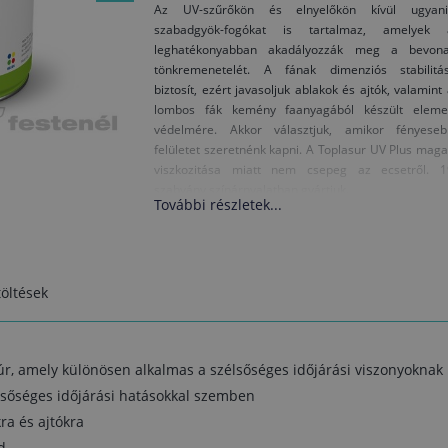
Az UV-szűrőkön és elnyelőkön kívül ugyani
szabadgyök-fogókat is tartalmaz, amelyek 
leghatékonyabban akadályozzák meg a bevona
tönkremenetelét. A fának dimenziós stabilitás
biztosít, ezért javasoljuk ablakok és ajtók, valamint
lombos fák kemény faanyagából készült eleme
védelmére. Akkor választjuk, amikor fényeseb
felületet szeretnénk kapni. A Toplasur UV Plus mag
viszkozitása miatt nem csepeg az ecsetről. 1
szabvány színárnyalatban gyártjuk.
További részletek...
Az időjárás hatásainak kitett fát az első kezeléskor
Toplasur UV Plus felhordása előtt a Bas
impregnálószerrel kezeljük. Hogy felújításko
elkerüljük a felület sötétedését, a színezett Toplas
UV Plus termékhez a színtelen, 12. számú Toplasu
öltések
UV Plus adhatjuk legfeljebb azonos mennyiségben 
az így kapott keveréket visszük fel a felületre.
Amikor kerti bútort festünk vagy mechanika
úr, amely különösen alkalmas a szélsőséges időjárási viszonyoknak 
igénybevételnek kitett faelemeket, az igénybevét
előtt egy héten keresztül hagyjuk száradni.
élsőséges időjárási hatásokkal szemben
ra és ajtókra
Figyelmeztetés: A színtelen, 12. számú Toplasu
d
UV Plus nem alkalmas utolsó bevonatrétegként 