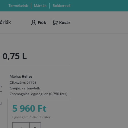
Termékeink
Márkák
Boltkereső
óriák
Fiók
Kosár
 0,75 L
Márka:
Helios
Cikkszám: 07768
n
Gyűjtő: karton=6db
tt
Csomagolási egység: db (0.750 liter)
i
5 960 Ft
Egységár: 7 947 Ft / liter