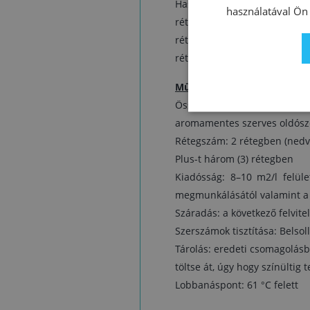
Használat előtt keverje fel, n
használatával Ön 
rétegben) vigye fel a szára
rétegszámnál vegye figyelemb
rétegek közt 24 óra. A szersz
Műszaki adatok:
Összetétel: alkid-gyanták,
aromamentes szerves oldósz
Rétegszám: 2 rétegben (nedve
Plus-t három (3) rétegben
Kiadósság: 8–10 m2/l felület
megmunkálásától valamint a 
Száradás: a következő felvitel
Szerszámok tisztítása: Belsol
Tárolás: eredeti csomagolásb
töltse át, úgy hogy színültig 
Lobbanáspont: 61 °C felett