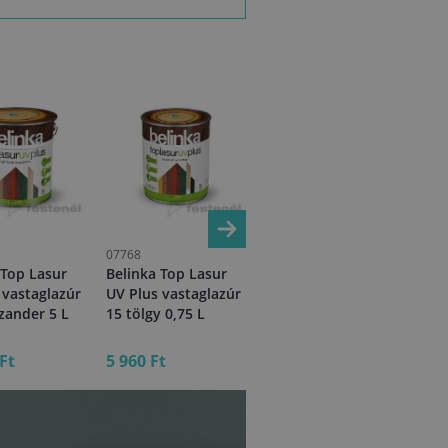
07768
28867
997
 Top Lasur
Belinka Top Lasur
Bori lakklazúr 6
Dek
 vastaglazúr
UV Plus vastaglazúr
cseresznye 5 L
mah
szander 5 L
15 tölgy 0,75 L
KIFUTÓ
Ft
5 960 Ft
27 740 Ft
3 