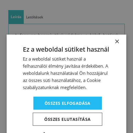
Leírás
Letöltések
A faanyag hosszú távú védelme a külső hatások
×
ellen
Ez a weboldal sütiket használ
•viaszt tartalmaz, mely növeli a bevonat
Ez a weboldal sütiket használ a
víztaszítóképességét
felhasználói élmény javítása érdekében. A
•gazdag, selyemfényű filmbevonat
weboldalunk használatával Ön hozzájárul
•méretstabil faanyagra
az összes süti használatához, a Cookie
•rugalmasság – a védőfilm nem repedezik és nem
szabályzatunknak megfelelően.
pattog le
ÖSSZES ELFOGADÁSA
Felhasználás:
Végső rétegként a fafelületeket védő és díszítő
ÖSSZES ELUTASÍTÁSA
rendszerben, beltéri helyiségekben vagy a
szabadban: ablakokra, ajtókra, redőnyökre,