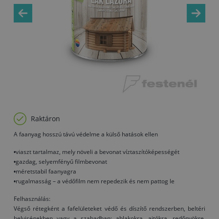
Raktáron
A faanyag hosszú távú védelme a külső hatások ellen
•viaszt tartalmaz, mely növeli a bevonat víztaszítóképességét
•gazdag, selyemfényű filmbevonat
•méretstabil faanyagra
•rugalmasság – a védőfilm nem repedezik és nem pattog le
Felhasználás:
Végső rétegként a fafelületeket védő és díszítő rendszerben, beltéri
helyiségekben vagy a szabadban: ablakokra, ajtókra, redőnyökre,