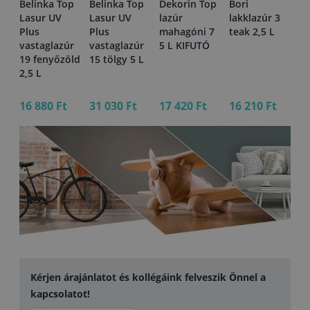
p
Belinka Top
Belinka Top
Dekorin Top
Bori
De
Lasur UV
Lasur UV
lazúr
lakklazúr 3
la
Plus
Plus
mahagóni 7
teak 2,5 L
ak
r
vastaglazúr
vastaglazúr
5 L KIFUTÓ
2,
19 fenyőzöld
15 tölgy 5 L
r 5
2,5 L
16 880 Ft
31 030 Ft
17 420 Ft
16 210 Ft
10
Kérjen árajánlatot és kollégáink felveszik Önnel a
kapcsolatot!