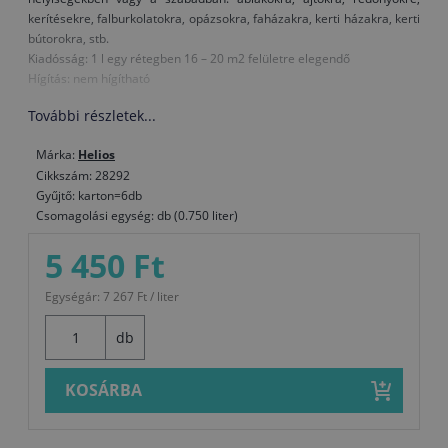
kerítésekre, falburkolatokra, opázsokra, faházakra, kerti házakra, kerti
bútorokra, stb.
Kiadósság: 1 l egy rétegben 16 – 20 m2 felületre elegendő
Hígítás: nem hígítható
További részletek...
Márka:
Helios
Cikkszám: 28292
Gyűjtő: karton=6db
Csomagolási egység: db (0.750 liter)
5 450 Ft
Egységár: 7 267 Ft / liter
db
KOSÁRBA