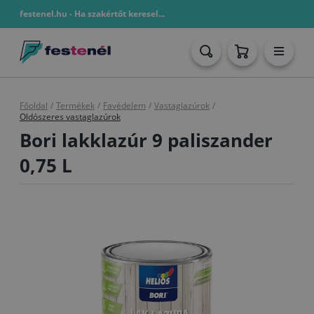
festenel.hu - Ha szakértőt keresel...
Főoldal
/
Termékek
/
Favédelem
/
Vastaglazúrok
/
Oldószeres vastaglazúrok
Bori lakklazúr 9 paliszander
0,75 L