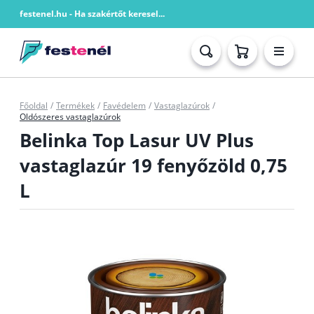
festenel.hu - Ha szakértőt keresel...
Főoldal
/
Termékek
/
Favédelem
/
Vastaglazúrok
/
Oldószeres vastaglazúrok
Belinka Top Lasur UV Plus
vastaglazúr 19 fenyőzöld 0,75
L