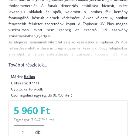
tönkremenetelét. A fának dimenziós stabilitást biztosít, ezért
javasoljuk ablakok és ajtók, valamint a lombos fák kemény
faanyagából készült elemek védelmére. Akkor választjuk, amikor
fényesebb felületet szeretnénk kapni. A Toplasur UV Plus magas
viszkozitása miatt nem csepeg az ecsetről. 19 szabvány
színárnyalatban gyártjuk.
Az időjárás hatásainak kitett fát az első kezeléskor a Toplasur UV Plus
felhordása előtt a Base impregnálószerrel kezeljük. Hogy felújításkor
elkerüljük a felület sötétedését, a színezett Toplasur UV Plus
termékhez a színtelen, 12. számú Toplasur UV Plus adhatjuk legfeljebb
További részletek...
azonos mennyiségben és az így kapott keveréket visszük fel a
felületre.
Márka:
Helios
Amikor kerti bútort festünk vagy mechanikai igénybevételnek kitett
Cikkszám: 07771
faelemeket, az igénybevétel előtt egy héten keresztül hagyjuk
Gyűjtő: karton=6db
száradni.
Csomagolási egység: db (0.750 liter)
Figyelmeztetés: A színtelen, 12. számú Toplasur UV Plus nem
5 960 Ft
alkalmas utolsó bevonatrétegként a sötét színű lazúrokra, vagy a
sötétebb színárnyalatú fafajtákra, mivel a különleges UV-szűrők
Egységár: 7 947 Ft / liter
és elnyelők tejszerű külsőt adhatnak a felületnek.
db