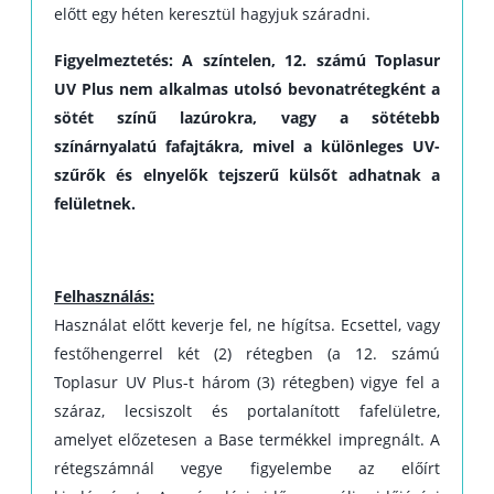
előtt egy héten keresztül hagyjuk száradni.
Figyelmeztetés: A színtelen, 12. számú Toplasur
UV Plus nem alkalmas utolsó bevonatrétegként a
sötét színű lazúrokra, vagy a sötétebb
színárnyalatú fafajtákra, mivel a különleges UV-
szűrők és elnyelők tejszerű külsőt adhatnak a
felületnek.
Felhasználás:
Használat előtt keverje fel, ne hígítsa. Ecsettel, vagy
festőhengerrel két (2) rétegben (a 12. számú
Toplasur UV Plus-t három (3) rétegben) vigye fel a
száraz, lecsiszolt és portalanított fafelületre,
amelyet előzetesen a Base termékkel impregnált. A
rétegszámnál vegye figyelembe az előírt