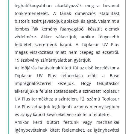
Tárolás: eredeti csomagolásban, 30 °C alatt, gyermekektől távol
leghatékonyabban akadályozzák meg a bevonat
tartandó. A fel nem használt lazúrt megfelelő kisebb edénybe töltse át,
tönkremenetelét. A fának dimenziós stabilitást
úgy hogy színültig tele legyen és szorosan zárja le.
biztosít, ezért javasoljuk ablakok és ajtók, valamint a
Lobbanáspont: 61 °C felett
lombos fák kemény faanyagából készült elemek
védelmére. Akkor választjuk, amikor fényesebb
felületet szeretnénk kapni. A Toplasur UV Plus
magas viszkozitása miatt nem csepeg az ecsetről.
19 szabvány színárnyalatban gyártjuk.
Az időjárás hatásainak kitett fát az első kezeléskor a
Toplasur UV Plus felhordása előtt a Base
impregnálószerrel kezeljük. Hogy felújításkor
elkerüljük a felület sötétedését, a színezett Toplasur
UV Plus termékhez a színtelen, 12. számú Toplasur
UV Plus adhatjuk legfeljebb azonos mennyiségben
és az így kapott keveréket visszük fel a felületre.
Amikor kerti bútort festünk vagy mechanikai
igénybevételnek kitett faelemeket, az igénybevétel