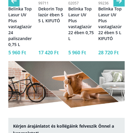
07762
99711
02057
99236
28
p
Belinka Top
Dekorin Top
Belinka Top
Belinka Top
Bo
Lasur UV
lazúr ében 5
Lasur UV
Lasur UV
la
Plus
5 L KIFUTÓ
Plus
Plus
di
r
vastaglazúr
vastaglazúr
vastaglazúr
,75
24
22 ében 0,75
22 ében 5 L
paliszander
L
KIFUTÓ
0,75 L
5 960 Ft
17 420 Ft
5 960 Ft
28 720 Ft
16
Kérjen árajánlatot és kollégáink felveszik Önnel a