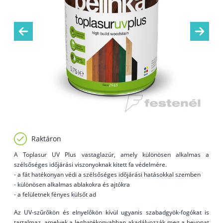
Raktáron
A Toplasur UV Plus vastaglazúr, amely különösen alkalmas a
szélsőséges időjárási viszonyoknak kitett fa védelmére.
- a fát hatékonyan védi a szélsőséges időjárási hatásokkal szemben
- különösen alkalmas ablakokra és ajtókra
- a felületnek fényes külsőt ad
Az UV-szűrőkön és elnyelőkön kívül ugyanis szabadgyök-fogókat is
tartalmaz, amelyek a leghatékonyabban akadályozzák meg a bevonat