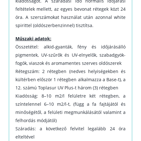
kiadósságot. A száradási idő normális időjárási
feltételek mellett, az egyes bevonat rétegek közt 24
óra. A szerszámokat használat után azonnal white
spirittel (oldószerbenzinnel) tisztítsa.
Műszaki adatok:
Összetétel: alkid-gyanták, fény és időjárásálló
pigmentek, UV-szűrők és UV-elnyelők, szabadgyök-
fogók, viaszok és aromamentes szerves oldószerek
Rétegszám: 2 rétegben (nedves helyiségekben és
kültérben először 1 rétegben alkalmazza a Base-t), a
12. számú Toplasur UV Plus-t három (3) rétegben
Kiadósság: 8–10 m2/l felületre két rétegben, a
színtelennel 6–10 m2/l-t, (függ a fa fajtájától és
minőségétől, a felületi megmunkálásától valamint a
felhordás módjától)
Száradás: a következő felvitel legalább 24 óra
elteltével