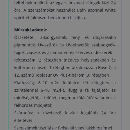
feltételek mellett, az egyes bevonat rétegek közt 24
óra. A szerszámokat használat után azonnal white
spirittel (oldószerbenzinnel) tisztítsa.
Műszaki adatok:
Összetétel: alkid-gyanták, fény és időjárásálló
pigmentek, UV-szűrők és UV-elnyelők, szabadgyök-
fogók, viaszok és aromamentes szerves oldószerek
Rétegszám: 2 rétegben (nedves helyiségekben és
kültérben először 1 rétegben alkalmazza a Base-t), a
12. számú Toplasur UV Plus-t három (3) rétegben
Kiadósság: 8–10 m2/l felületre két rétegben, a
színtelennel 6–10 m2/l-t, (függ a fa fajtájától és
minőségétől, a felületi megmunkálásától valamint a
felhordás módjától)
Száradás: a következő felvitel legalább 24 óra
elteltével
Szerszámok tisztítása: Belsollal vagy lakkbenzínnel