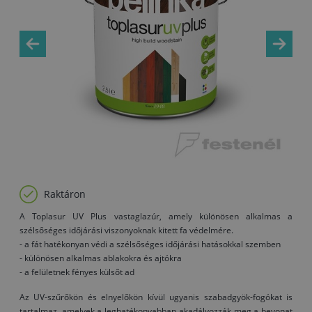
Raktáron
A Toplasur UV Plus vastaglazúr, amely különösen alkalmas a
szélsőséges időjárási viszonyoknak kitett fa védelmére.
- a fát hatékonyan védi a szélsőséges időjárási hatásokkal szemben
- különösen alkalmas ablakokra és ajtókra
- a felületnek fényes külsőt ad
Az UV-szűrőkön és elnyelőkön kívül ugyanis szabadgyök-fogókat is
tartalmaz, amelyek a leghatékonyabban akadályozzák meg a bevonat