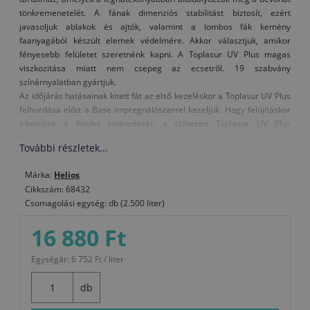
tönkremenetelét. A fának dimenziós stabilitást biztosít, ezért
javasoljuk ablakok és ajtók, valamint a lombos fák kemény
faanyagából készült elemek védelmére. Akkor választjuk, amikor
fényesebb felületet szeretnénk kapni. A Toplasur UV Plus magas
viszkozitása miatt nem csepeg az ecsetről. 19 szabvány
színárnyalatban gyártjuk.
Az időjárás hatásainak kitett fát az első kezeléskor a Toplasur UV Plus
felhordása előtt a Base impregnálószerrel kezeljük. Hogy felújításkor
elkerüljük a felület sötétedését, a színezett Toplasur UV Plus
termékhez a színtelen, 12. számú Toplasur UV Plus adhatjuk legfeljebb
További részletek...
azonos mennyiségben és az így kapott keveréket visszük fel a
felületre.
Márka:
Helios
Amikor kerti bútort festünk vagy mechanikai igénybevételnek kitett
Cikkszám: 68432
faelemeket, az igénybevétel előtt egy héten keresztül hagyjuk
Csomagolási egység: db (2.500 liter)
száradni.
16 880 Ft
Figyelmeztetés: A színtelen, 12. számú Toplasur UV Plus nem
alkalmas utolsó bevonatrétegként a sötét színű lazúrokra, vagy a
Egységár: 6 752 Ft / liter
sötétebb színárnyalatú fafajtákra, mivel a különleges UV-szűrők
és elnyelők tejszerű külsőt adhatnak a felületnek.
db