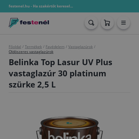
festenel.hu - Ha szakértőt keresel...
Főoldal
/
Termékek
/
Favédelem
/
Vastaglazúrok
/
Oldószeres vastaglazúrok
Belinka Top Lasur UV Plus
vastaglazúr 30 platinum
szürke 2,5 L