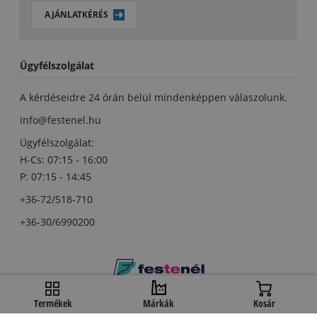
AJÁNLATKÉRÉS
Ügyfélszolgálat
A kérdéseidre 24 órán belül mindenképpen válaszolunk.
info@festenel.hu
Ügyfélszolgálat:
H-Cs: 07:15 - 16:00
P: 07:15 - 14:45
+36-72/518-710
+36-30/6990200
Copyright © festenel.hu.
Termékek
Márkák
Kosár
Minden jog fentartva.