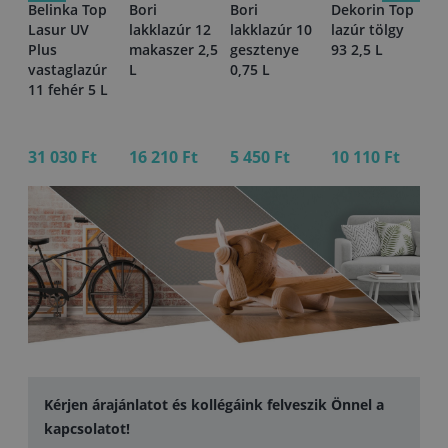
op
Belinka Top
Bori
Bori
Dekorin Top
De
 3
Lasur UV
lakklazúr 12
lakklazúr 10
lazúr tölgy
la
Plus
makaszer 2,5
gesztenye
93 2,5 L
5 
vastaglazúr
L
0,75 L
11 fehér 5 L
31 030 Ft
16 210 Ft
5 450 Ft
10 110 Ft
17
Kérjen árajánlatot és kollégáink felveszik Önnel a
kapcsolatot!