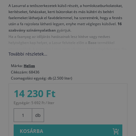
A Lasurral a tetőszerkezetek külső részét, a homlokzatburkolatokat,
kerítéseket, faházakat, kerti bútorokat és más kültéri és beltéri
faelemeket láthatjuk el favédelemmel, ha szeretnénk, hogy a festés
után a fa rajzolata látható legyen, enyhe matt végleges külsővel.
16
szabvány színárnyalatban
gyártjuk.
Ha a faanyag az időjárás hatásainak lesz kitéve vagy nedves
helyiségben kap helyet, a Lasur felvitele előtt a
Base
termékkel
impregnáljuk. A színtelen Lasur nem alkalmas kültéri favédelemre. Ha
További részletek...
szeretnénk megőrizni az időjárás hatásainak kitett faelemek
természetes külsejét, a
Toplasur uv plus
termékkel védőkezeljük.
Márka:
Helios
Cikkszám: 68436
Csomagolási egység: db (2.500 liter)
14 230 Ft
Egységár: 5 692 Ft / liter
db
KOSÁRBA