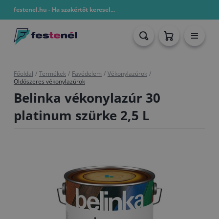
festenel.hu - Ha szakértőt keresel...
Főoldal
/
Termékek
/
Favédelem
/
Vékonylazúrok
/
Oldószeres vékonylazúrok
Belinka vékonylazúr 30
platinum szürke 2,5 L