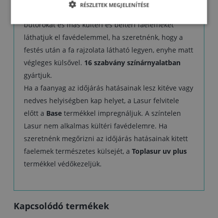
RÉSZLETEK MEGJELENÍTÉSE
homlokzatburkolatokat, kerítéseket, faházakat, kerti
bútorokat és más kültéri és beltéri faelemeket
láthatjuk el favédelemmel, ha szeretnénk, hogy a
festés után a fa rajzolata látható legyen, enyhe matt
végleges külsővel.
16 szabvány színárnyalatban
gyártjuk.
Ha a faanyag az időjárás hatásainak lesz kitéve vagy
nedves helyiségben kap helyet, a Lasur felvitele
előtt a
Base
termékkel impregnáljuk. A színtelen
Lasur nem alkalmas kültéri favédelemre. Ha
szeretnénk megőrizni az időjárás hatásainak kitett
faelemek természetes külsejét, a
Toplasur uv plus
termékkel védőkezeljük.
Kapcsolódó termékek