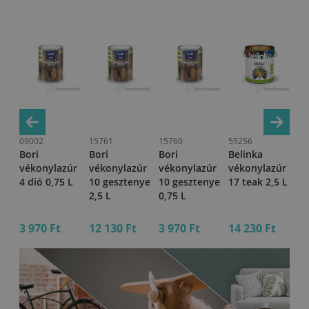
09002
15761
15760
55256
99
Bori
Bori
Bori
Belinka
De
úr
vékonylazúr
vékonylazúr
vékonylazúr
vékonylazúr
vé
4 dió 0,75 L
10 gesztenye
10 gesztenye
17 teak 2,5 L
pa
2,5 L
0,75 L
0,
3 970 Ft
12 130 Ft
3 970 Ft
14 230 Ft
2 