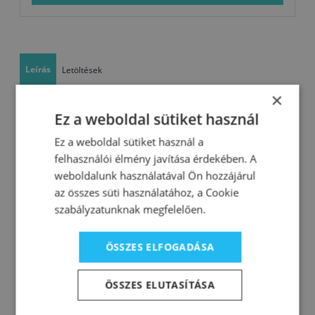
Leírás
Letöltések
×
A Lasur vékonyrétegű lazúrfesték,
Ez a weboldal sütiket használ
amely védi a fát az időjárás
Ez a weboldal sütiket használ a
hatásai elől, ugyanakkor színezi és
felhasználói élmény javítása érdekében. A
nemesíti azt.
weboldalunk használatával Ön hozzájárul
az összes süti használatához, a Cookie
favédő vékonylazúr
szabályzatunknak megfelelően.
amely védi a fát az időjárás
hatásai elől, ugyanakkor színezi
ÖSSZES ELFOGADÁSA
és nemesíti azt
ÖSSZES ELUTASÍTÁSA
enyhe matt végleges külsővel
A Lasurral a tetőszerkezetek külső részét, a