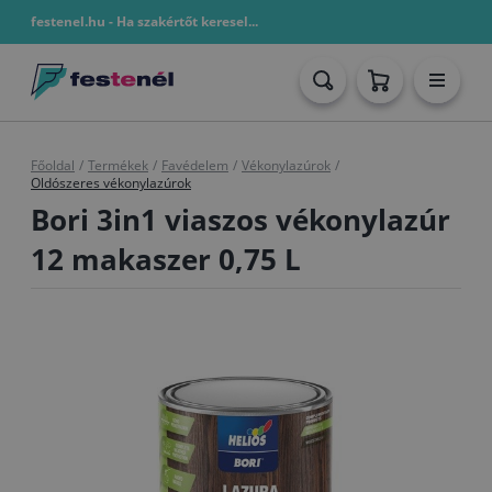
festenel.hu - Ha szakértőt keresel...
Főoldal
/
Termékek
/
Favédelem
/
Vékonylazúrok
/
Oldószeres vékonylazúrok
Bori 3in1 viaszos vékonylazúr
12 makaszer 0,75 L