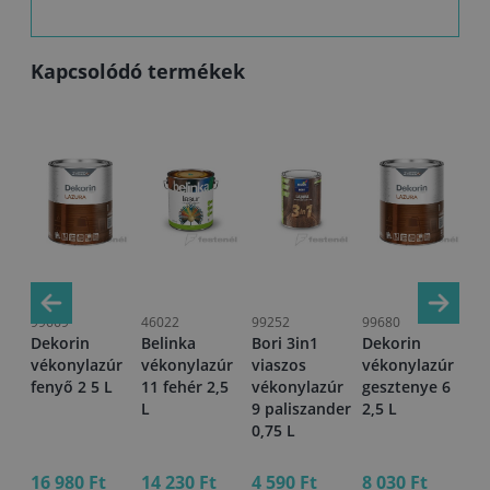
Kapcsolódó termékek
99669
46022
99252
99680
99
Dekorin
Belinka
Bori 3in1
Dekorin
Bo
vékonylazúr
vékonylazúr
viaszos
vékonylazúr
vi
úr
fenyő 2 5 L
11 fehér 2,5
vékonylazúr
gesztenye 6
vé
5 L
L
9 paliszander
2,5 L
3 
0,75 L
16 980 Ft
14 230 Ft
4 590 Ft
8 030 Ft
12