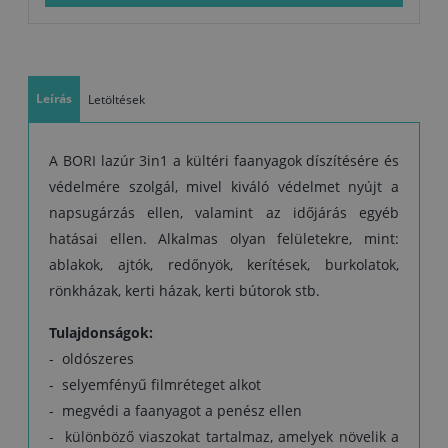
óra után, a következő réteget 24 óra után lehet felvinni. A száradási
idő alacsonyabb hőmérsékleten és magasabb relatív páratartalom
mellett hosszabb.
Leírás
Letöltések
A BORI lazúr 3in1 a kültéri faanyagok díszítésére és
védelmére szolgál, mivel kiváló védelmet nyújt a
napsugárzás ellen, valamint az időjárás egyéb
hatásai ellen. Alkalmas olyan felületekre, mint:
ablakok, ajtók, redőnyök, kerítések, burkolatok,
rönkházak, kerti házak, kerti bútorok stb.
Tulajdonságok:
- oldószeres
- selyemfényű filmréteget alkot
- megvédi a faanyagot a penész ellen
- különböző viaszokat tartalmaz, amelyek növelik a