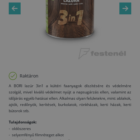
Raktáron
A BORI lazúr 3in1 a kültéri faanyagok díszítésére és védelmére
szolgál, mivel kiváló védelmet nyújt a napsugárzás ellen, valamint az
időjárás egyéb hatásai ellen. Alkalmas olyan felületekre, mint: ablakok,
ajtók, redőnyök, kerítések, burkolatok, rönkházak, kerti házak, kerti
bútorok stb.
Tulajdonságok:
- oldószeres
- selyemfényű filmréteget alkot