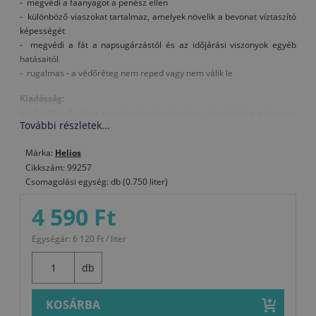
- megvédi a faanyagot a penész ellen
- különböző viaszokat tartalmaz, amelyek növelik a bevonat víztaszító
képességét
- megvédi a fát a napsugárzástól és az időjárási viszonyok egyéb
hatásaitól
- rugalmas - a védőréteg nem reped vagy nem válik le
Kiadósság:
kb. 16–20 m2 / liter egy rétegben (a tényleges fogyás függ a faanyag
További részletek...
kezelésétől, típusától és a felvitt mennyiségtől).
Felület előkészítése:
Márka:
Helios
Új faanyag:
Cikkszám: 99257
A nedvességtartalom nyitvatermőknél nem haladhatja
Csomagolási egység: db (0.750 liter)
meg a 15%-ot, lombhullató fáknál pedig a 12%-ot. A száraz felületet
csiszolja és tisztítsa meg, a viaszt, gyantát vagy zsiradékot Nitro
4 590 Ft
hígítóval távolítsa el.
Régi bevonat felújítása:
A sértetlen bevonatot tisztítsa és csiszolja
Egységár: 6 120 Ft / liter
meg, a megrongálódott bevonatokat teljesen távolítsa el.
Felhasználás:
db
Felvitel módja: henger, ecset
A festék, a levegő és a felület hőmérséklete legyen legalább +5°C.
KOSÁRBA
Száradás (T = +20°C, relatív páratartalom 65 %): Tapintásra száraz 7