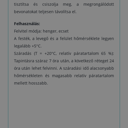
tisztítsa és csiszolja meg, a megrongálódott
bevonatokat teljesen távolítsa el.
Felhasználás:
Felvitel módja: henger, ecset
A festék, a levegő és a felület hőmérséklete legyen
legalább +5°C.
Száradás (T = +20°C, relatív páratartalom 65 %):
Tapintásra száraz 7 óra után, a következő réteget 24
óra után lehet felvinni. A száradási idő alacsonyabb
hőmérsékleten és magasabb relatív páratartalom
mellett hosszabb.