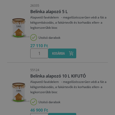
26335
Belinka alapozó 5 L
Alapvető favédelem - megelőzésszerűen védi a fát a
kékgombásodás, a fakártevők és korhadás ellen- a
legkorszerűbb bioc
Utolsó darabok
27 110 Ft
KOSÁRBA
55124
Belinka alapozó 10 L KIFUTÓ
Alapvető favédelem - megelőzésszerűen védi a fát a
kékgombásodás, a fakártevők és korhadás ellen- a
legkorszerűbb bioc
Utolsó darabok
46 900 Ft