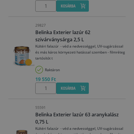
KOSÁRBA
29827
Belinka Exterier lazúr 62
szivárványsárga 2,5 L
Kültéri falazúr - véd a nedvességgel, UV-sugárzással
és más káros környezeti hatással szemben - filmréteg
tartósítót t
Raktáron
19 550 Ft
KOSÁRBA
55591
Belinka Exterier lazúr 63 aranykalász
0,75 L
Kültéri falazúr - véd a nedvességgel, UV-sugárzással