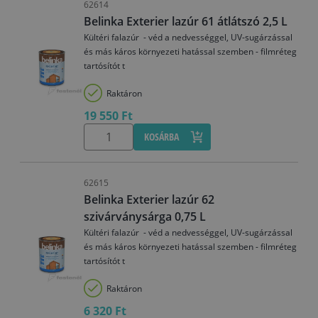
62614
Belinka Exterier lazúr 61 átlátszó 2,5 L
Kültéri falazúr - véd a nedvességgel, UV-sugárzással
és más káros környezeti hatással szemben - filmréteg
tartósítót t
Raktáron
19 550 Ft
KOSÁRBA
62615
Belinka Exterier lazúr 62
szivárványsárga 0,75 L
Kültéri falazúr - véd a nedvességgel, UV-sugárzással
és más káros környezeti hatással szemben - filmréteg
tartósítót t
Raktáron
6 320 Ft