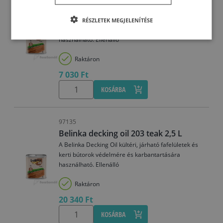
Belinka decking oil 203 teak 0,75 L
A Belinka Decking Oil kültéri, járható fafelületek és
RÉSZLETEK MEGJELENÍTÉSE
kerti bútorok védelmére és karbantartására
használható. Ellenálló
Raktáron
7 030 Ft
KOSÁRBA
97135
Belinka decking oil 203 teak 2,5 L
A Belinka Decking Oil kültéri, járható fafelületek és
kerti bútorok védelmére és karbantartására
használható. Ellenálló
Raktáron
20 340 Ft
KOSÁRBA