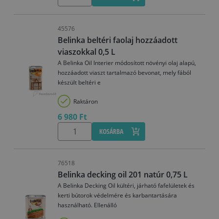
45576
Belinka beltéri faolaj hozzáadott
viaszokkal 0,5 L
A Belinka Oil Interier módosított növényi olaj alapú,
hozzáadott viaszt tartalmazó bevonat, mely fából
készült beltéri e
Raktáron
6 980 Ft
KOSÁRBA
76518
Belinka decking oil 201 natúr 0,75 L
A Belinka Decking Oil kültéri, járható fafelületek és
kerti bútorok védelmére és karbantartására
használható. Ellenálló