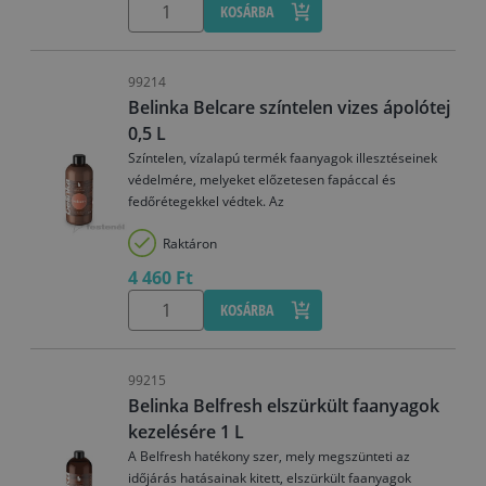
KOSÁRBA
99214
Belinka Belcare színtelen vizes ápolótej
0,5 L
Színtelen, vízalapú termék faanyagok illesztéseinek
védelmére, melyeket előzetesen fapáccal és
fedőrétegekkel védtek. Az
Raktáron
4 460 Ft
KOSÁRBA
99215
Belinka Belfresh elszürkült faanyagok
kezelésére 1 L
A Belfresh hatékony szer, mely megszünteti az
időjárás hatásainak kitett, elszürkült faanyagok