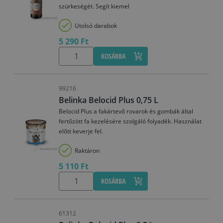
szürkeségét. Segít kiemel
Utolsó darabok
5 290 Ft
KOSÁRBA
99216
Belinka Belocid Plus 0,75 L
Belocid Plus a fakártevő rovarok és gombák által
fertőzött fa kezelésére szolgáló folyadék. Használat
előtt keverje fel.
Raktáron
5 110 Ft
KOSÁRBA
61312