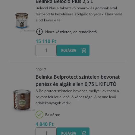
Belinka Belocid Plus 2,5 L
Belocid Plus a fakártevő rovarok és gombák által
fertőzött fa kezelésére szolgáló folyadék. Használat
előtt keverje fel.
Nincs készleten, de rendelhető
15 110 Ft
KOSÁRBA
99217
Belinka Belprotect színtelen bevonat
penész és algák ellen 0,75 L KIFUTÓ
A Belprotect színtelen bevonat, mellyel javítható a
bevont felület ellenálló képessége. A benne levő
adalékanyagok védik
Raktáron
4 840 Ft
KOSÁRBA