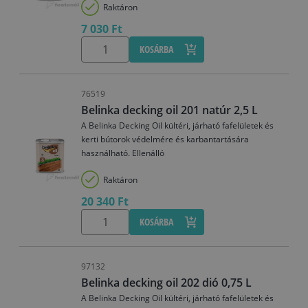
Raktáron
7 030 Ft
KOSÁRBA
76519
Belinka decking oil 201 natúr 2,5 L
A Belinka Decking Oil kültéri, járható fafelületek és
kerti bútorok védelmére és karbantartására
használható. Ellenálló
Raktáron
20 340 Ft
KOSÁRBA
97132
Belinka decking oil 202 dió 0,75 L
A Belinka Decking Oil kültéri, járható fafelületek és