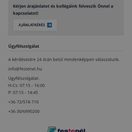
Kérjen árajánlatot és kollégáink felveszik Önnel a
kapcsolatot!
AJÁNLATKÉRÉS
Ügyfélszolgálat
A kérdéseidre 24 órán belül mindenképpen válaszolunk.
info@festenel.hu
Ügyfélszolgálat:
H-Cs: 07:15 - 16:00
P: 07:15 - 14:45
+36-72/518-710
+36-30/6990200