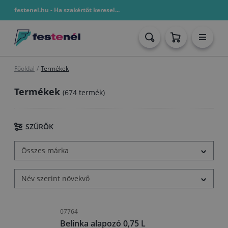
festenel.hu - Ha szakértőt keresel...
Főoldal
/
Termékek
Termékek
(674 termék)
SZŰRŐK
Összes márka
Név szerint növekvő
07764
Belinka alapozó 0,75 L