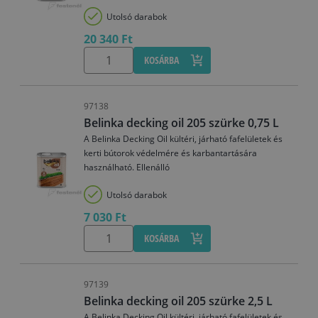
Utolsó darabok
20 340 Ft
KOSÁRBA
97138
Belinka decking oil 205 szürke 0,75 L
A Belinka Decking Oil kültéri, járható fafelületek és
kerti bútorok védelmére és karbantartására
használható. Ellenálló
Utolsó darabok
7 030 Ft
KOSÁRBA
97139
Belinka decking oil 205 szürke 2,5 L
A Belinka Decking Oil kültéri, járható fafelületek és