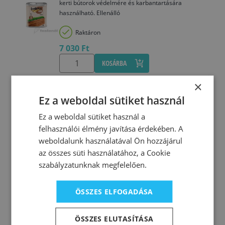
kerti bútorok védelmére és karbantartására
használható. Ellenálló
Raktáron
7 030 Ft
KOSÁRBA
×
97133
Ez a weboldal sütiket használ
Belinka decking oil 202 dió 2,5 L
Ez a weboldal sütiket használ a
A Belinka Decking Oil kültéri, járható fafelületek és
felhasználói élmény javítása érdekében. A
kerti bútorok védelmére és karbantartására
használható. Ellenálló
weboldalunk használatával Ön hozzájárul
az összes süti használatához, a Cookie
Utolsó darabok
szabályzatunknak megfelelően.
20 340 Ft
KOSÁRBA
ÖSSZES ELFOGADÁSA
ÖSSZES ELUTASÍTÁSA
97134