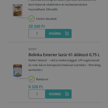
kerti bútorok védelmére és karbantartására
használható. Ellenálló
Utolsó darabok
20 340 Ft
KOSÁRBA
60301
Belinka Exterier lazúr 61 átlátszó 0,75 L
Kültéri falazúr - véd a nedvességgel, UV-sugárzással
és más káros környezeti hatással szemben - filmréteg
tartósítót t
Raktáron
6 320 Ft
KOSÁRBA