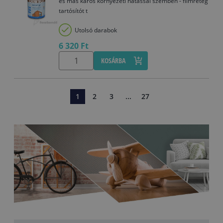
és más káros környezeti hatással szemben - filmréteg
tartósítót t
Utolsó darabok
6 320 Ft
KOSÁRBA
1
2
3
...
27