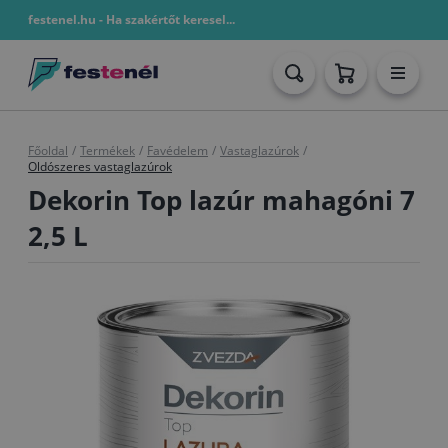
festenel.hu - Ha szakértőt keresel...
Főoldal
/
Termékek
/
Favédelem
/
Vastaglazúrok
/
Oldószeres vastaglazúrok
Dekorin Top lazúr mahagóni 7
2,5 L