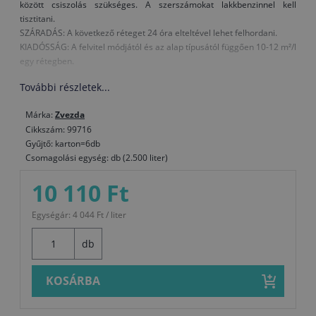
között csiszolás szükséges. A szerszámokat lakkbenzinnel kell
tisztitani.
SZÁRADÁS: A következő réteget 24 óra elteltével lehet felhordani.
KIADÓSSÁG: A felvitel módjától és az alap típusától függően 10-12 m²/l
egy rétegben.
További részletek...
Márka:
Zvezda
Cikkszám: 99716
Gyűjtő: karton=6db
Csomagolási egység: db (2.500 liter)
10 110 Ft
Egységár: 4 044 Ft / liter
db
KOSÁRBA