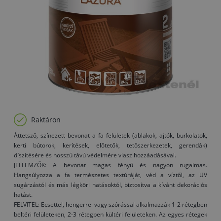
Raktáron
Áttetsző, színezett bevonat a fa felületek (ablakok, ajtók, burkolatok,
kerti bútorok, kerítések, előtetők, tetőszerkezetek, gerendák)
díszítésére és hosszú távú védelmére viasz hozzáadásával.
JELLEMZŐK: A bevonat magas fényű és nagyon rugalmas.
Hangsúlyozza a fa természetes textúráját, véd a víztől, az UV
sugárzástól és más légköri hatásoktól, biztosítva a kívánt dekorációs
hatást.
FELVITEL: Ecsettel, hengerrel vagy szórással alkalmazzák 1-2 rétegben
beltéri felületeken, 2-3 rétegben kültéri felületeken. Az egyes rétegek