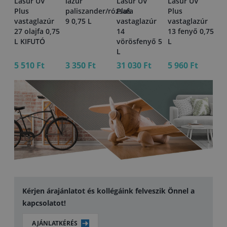
1
Lasur UV
lazúr
Lasur UV
Lasur UV
la
 L
Plus
paliszander/rózsafa
Plus
Plus
93
vastaglazúr
9 0,75 L
vastaglazúr
vastaglazúr
K
27 olajfa 0,75
14
13 fenyő 0,75
L KIFUTÓ
vörösfenyő 5
L
L
5 510 Ft
3 350 Ft
31 030 Ft
5 960 Ft
17
Kérjen árajánlatot és kollégáink felveszik Önnel a
kapcsolatot!
AJÁNLATKÉRÉS