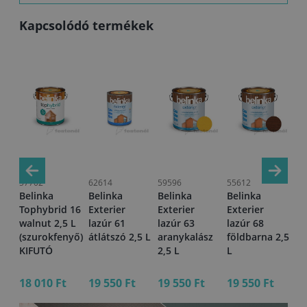
Kapcsolódó termékek
57702
62614
59596
55612
23
Belinka
Belinka
Belinka
Belinka
Bo
Tophybrid 16
Exterier
Exterier
Exterier
va
walnut 2,5 L
lazúr 61
lazúr 63
lazúr 68
17
,75
(szurokfenyő)
átlátszó 2,5 L
aranykalász
földbarna 2,5
KIFUTÓ
2,5 L
L
18 010 Ft
19 550 Ft
19 550 Ft
19 550 Ft
16