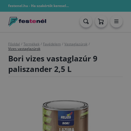
festenel.hu - Ha szakértőt keresel...
Főoldal
/
Termékek
/
Favédelem
/
Vastaglazúrok
/
Vizes vastaglazúrok
Bori vizes vastaglazúr 9
paliszander 2,5 L