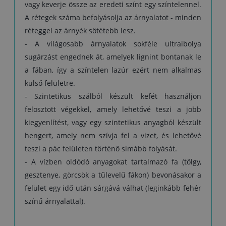
vagy keverje össze az eredeti színt egy színtelennel.
A rétegek száma befolyásolja az árnyalatot - minden
réteggel az árnyék sötétebb lesz.
- A világosabb árnyalatok sokféle ultraibolya
sugárzást engednek át, amelyek lignint bontanak le
a fában, így a színtelen lazúr ezért nem alkalmas
külső felületre.
- Szintetikus szálból készült kefét használjon
felosztott végekkel, amely lehetővé teszi a jobb
kiegyenlítést, vagy egy szintetikus anyagból készült
hengert, amely nem szívja fel a vizet, és lehetővé
teszi a pác felületen történő simább folyását.
- A vízben oldódó anyagokat tartalmazó fa (tölgy,
gesztenye, görcsök a tűlevelű fákon) bevonásakor a
felület egy idő után sárgává válhat (leginkább fehér
színű árnyalattal).