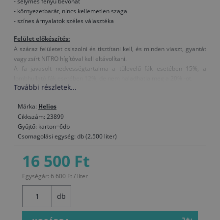
- selymes fényű bevonat
- környezetbarát, nincs kellemetlen szaga
- színes árnyalatok széles választéka
Felület előkészítés:
A száraz felületet csiszolni és tisztítani kell, és minden viaszt, gyantát
vagy zsírt NITRO hígítóval kell eltávolítani.
A fa javasolt nedvességtartalma a tűlevelű fák esetében 15%, a
lombhullató fák esetében 12%, de nem haladhatja meg a 20% -ot.
További részletek...
Felhasználás:
Felvitel módja: ecset, henger, szórás
Márka:
Helios
Hígítás: vízzel, legfeljebb 10 %-ig
Cikkszám: 23899
A festék, a levegő és a felület hőmérséklete legyen legalább +8°C.
Gyűjtő: karton=6db
Száradás (T = +20°C, relatív páratartalom 65 %): Száraz pormentes kb.
Csomagolási egység: db (2.500 liter)
30 percen belül, érintésre száraz 1 órán belül, 3 – 4 óra elteltével a
16 500 Ft
következő réteget kell felhordani.
Kiadósság: kb. 14 – 16 m2 / liter egy rétegben (a tényleges fogyás
függ a faanyag kezelésétől, típusától és a felvittel módjától)
Egységár: 6 600 Ft / liter
Szerszámok tisztítása: használat után azonnal vízzel, a megszáradt
festéket NITRO hígítóval
db
Összetétel: