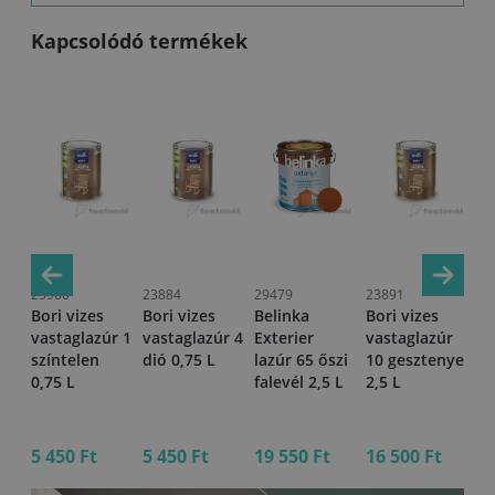
Kapcsolódó termékek
23900
23884
29479
23891
53
Bori vizes
Bori vizes
Belinka
Bori vizes
Be
vastaglazúr 1
vastaglazúr 4
Exterier
vastaglazúr
Ex
színtelen
dió 0,75 L
lazúr 65 őszi
10 gesztenye
la
5 L
0,75 L
falevél 2,5 L
2,5 L
fo
cs
0,
5 450 Ft
5 450 Ft
19 550 Ft
16 500 Ft
6 