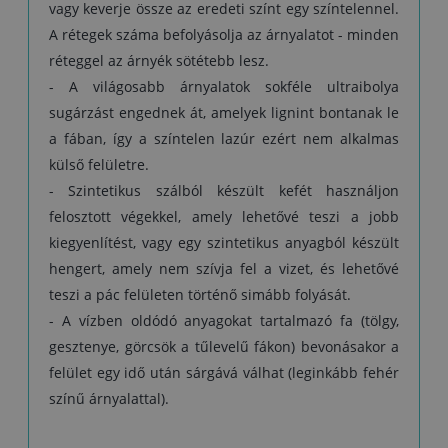
vagy keverje össze az eredeti színt egy színtelennel.
A rétegek száma befolyásolja az árnyalatot - minden
réteggel az árnyék sötétebb lesz.
- A világosabb árnyalatok sokféle ultraibolya
sugárzást engednek át, amelyek lignint bontanak le
a fában, így a színtelen lazúr ezért nem alkalmas
külső felületre.
- Szintetikus szálból készült kefét használjon
felosztott végekkel, amely lehetővé teszi a jobb
kiegyenlítést, vagy egy szintetikus anyagból készült
hengert, amely nem szívja fel a vizet, és lehetővé
teszi a pác felületen történő simább folyását.
- A vízben oldódó anyagokat tartalmazó fa (tölgy,
gesztenye, görcsök a tűlevelű fákon) bevonásakor a
felület egy idő után sárgává válhat (leginkább fehér
színű árnyalattal).