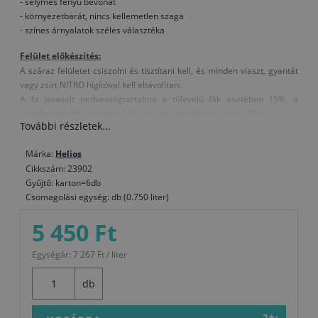
- selymes fényű bevonat
- környezetbarát, nincs kellemetlen szaga
- színes árnyalatok széles választéka
Felület előkészítés:
A száraz felületet csiszolni és tisztítani kell, és minden viaszt, gyantát
vagy zsírt NITRO hígítóval kell eltávolítani.
A fa javasolt nedvességtartalma a tűlevelű fák esetében 15%, a
lombhullató fák esetében 12%, de nem haladhatja meg a 20% -ot.
További részletek...
Felhasználás:
Felvitel módja: ecset, henger, szórás
Márka:
Helios
Hígítás: vízzel, legfeljebb 10 %-ig
Cikkszám: 23902
A festék, a levegő és a felület hőmérséklete legyen legalább +8°C.
Gyűjtő: karton=6db
Száradás (T = +20°C, relatív páratartalom 65 %): Száraz pormentes kb.
Csomagolási egység: db (0.750 liter)
30 percen belül, érintésre száraz 1 órán belül, 3 – 4 óra elteltével a
5 450 Ft
következő réteget kell felhordani.
Kiadósság: kb. 14 – 16 m2 / liter egy rétegben (a tényleges fogyás
függ a faanyag kezelésétől, típusától és a felvittel módjától)
Egységár: 7 267 Ft / liter
Szerszámok tisztítása: használat után azonnal vízzel, a megszáradt
festéket NITRO hígítóval
db
Összetétel: