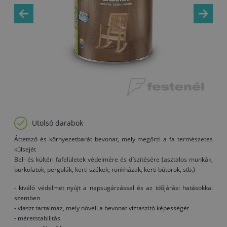
Utolsó darabok
Áttetsző és környezetbarát bevonat, mely megőrzi a fa természetes
külsejét
Bel- és kültéri fafelületek védelmére és díszítésére (asztalos munkák,
burkolatok, pergolák, kerti székek, rönkházak, kerti bútorok, stb.)
- kiváló védelmet nyújt a napsugárzással és az időjárási hatásokkal
szemben
- viaszt tartalmaz, mely növeli a bevonat víztaszító képességét
- méretstabilitás