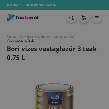
festenel.hu - Ha szakértőt keresel...
Főoldal
/
Termékek
/
Favédelem
/
Vastaglazúrok
/
Vizes vastaglazúrok
Bori vizes vastaglazúr 3 teak
0,75 L