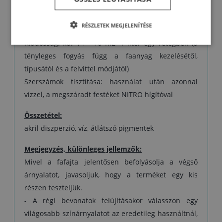
Száraz pormentes kb. 30 percen belül, érintésre
száraz 1 órán belül, 3 – 4 óra elteltével a következő
RÉSZLETEK MEGJELENÍTÉSE
réteget kell felhordani.
Kiadósság: kb. 14 – 16 m2 / liter egy rétegben (a
tényleges fogyás függ a faanyag kezelésétől,
típusától és a felvittel módjától)
Szerszámok tisztítása: használat után azonnal
vízzel, a megszáradt festéket NITRO hígítóval
Összetétel:
akril diszperzió, víz, átlátszó pigmentek
Megjegyzés, különleges jellemzők:
Mivel a fafajta jelentősen befolyásolja a végső
árnyalatot, javasoljuk, hogy a terméket egy kis
részen teszteljük.
- A régi bevonatok felújításakor válasszon egy
világosabb színárnyalatot az eredetileg használtnál,